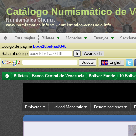
Catálogo Numismático de V
Numismática Cheng .
www.numismatica.info.ve
-
numismatica-venezuela.info
🏠
Esta página
Billetes
Monedas
Ensayos
Seccion
Código de página
bbcv10bsf-aa03-t8
Salta al código
Avanzada
English
🏠
Billetes
Banco Central de Venezuela
Bolívar Fuerte
10 Bolív
Emisores
Unidad Monetaria
Denominaciones