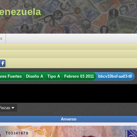
enezuela
es
ares Fuertes
Diseño A
Tipo A
Febrero 03 2011
bbcv10bsf-aa03-t8
Piezas
Anverso