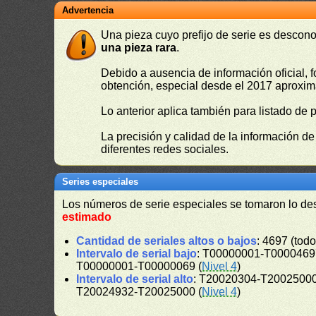
Advertencia
Una pieza cuyo prefijo de serie es descono
una pieza rara
.
Debido a ausencia de información oficial, f
obtención, especial desde el 2017 aproxima
Lo anterior aplica también para listado de 
La precisión y calidad de la información d
diferentes redes sociales.
Series especiales
Los números de serie especiales se tomaron lo de
estimado
Cantidad de seriales altos o bajos
: 4697 (todo
Intervalo de serial bajo
: T00000001-T00004697
T00000001-T00000069 (
Nivel 4
)
Intervalo de serial alto
: T20020304-T20025000
T20024932-T20025000 (
Nivel 4
)