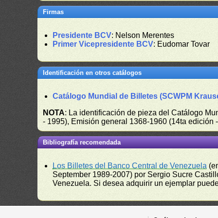
Firmas
Presidente BCV
: Nelson Merentes
Primer Vicepresidente BCV
: Eudomar Tovar
Identificación en otros catálogos
Catálogo Mundial de Billetes (SCWPM Kraus
NOTA
: La identificación de pieza del Catálogo M
- 1995), Emisión general 1368-1960 (14ta edición
Bibliografía recomendada
Los Billetes del Banco Central de Venezuela
(e
September 1989-2007) por Sergio Sucre Castillo
Venezuela. Si desea adquirir un ejemplar puede a