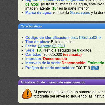
" (al trasluz); marcas de agua, tinta invis
BCV 10
imagen latente "
10
" en la parte inferior.
Marca de agua
: retrato de
Guaicaipuro
y la den
Características
Código de identificación
:
bbcv10bsf-aa03-t8
Tipo de pieza
: Billete emitido
Fecha
:
Febrero 03 2011
Serie
:
T8
. Prefijo
T
seguido de
8
dígitos
Cantidad
: 20.025.000
(estimada)
.
Impresor
:
Desconocido
Intervalo de la serie
:
Desconocido
.
Estimado
Prefijos de serie conocidos
: T00-T19
¿?
Actualización de intervalo de serie conocido
Si posee una pieza con un número de serie 
fotografía del anverso siguiendo las instru