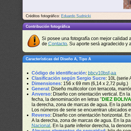
Créditos fotográfico:
Eduardo Sudnicki
Contribución fotográfica
Si posee una fotografía con mejor calidad 
de
Contacto
. Su aporte será agradecido y a
Características del Diseño A, Tipo A
Código de identificación
:
bbcv10bsf-aa
Clasificación según Sergio Sucre
: 10L (serie
Dimensiones
: 156 x 69 mm (6,14 x 2,72 pulg.)
General
: Diseño multicolor con terracota, marr
Anverso
: Diseño con orientación vertical. En la 
fecha, la denominación en letras "
DIEZ BOLIV
la derecha, zona de marcas de agua. En la parte 
Los números de serie se encuentran ubicados en l
Reverso
: Diseño con orientación horizontal. E
A la derecha, zona de marcas de agua. En la par
Nacional
. En la parte inferior derecha, la deno
Algunos elementos de seguridad
: hilo de se