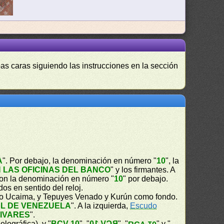
as caras siguiendo las instrucciones en la sección
A
". Por debajo, la denominación en número "
10
", la
 LAS OFICINAS DEL BANCO
" y los firmantes. A
con la denominación en número "
10
" por debajo.
os en sentido del reloj.
to Ucaima, y Tepuyes Venado y Kurún como fondo.
L DE VENEZUELA
". A la izquierda,
Escudo
LIVARES
".
holográfica), y "
BCV 10
", "
BCV 10
", "
" y "