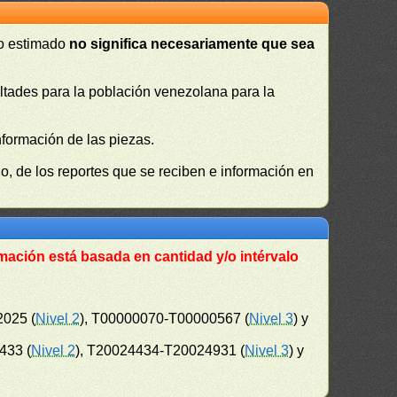
 o estimado
no significa necesariamente que sea
cultades para la población venezolana para la
nformación de las piezas.
, de los reportes que se reciben e información en
mación está basada en cantidad y/o intérvalo
2025 (
Nivel 2
), T00000070-T00000567 (
Nivel 3
) y
433 (
Nivel 2
), T20024434-T20024931 (
Nivel 3
) y