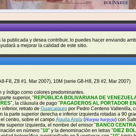
a la publicada y desea contribuir, lo puedes hacer enviando amb
yudará a mejorar la calidad de este sitio.
 A8-F8, Z8 #1. Mar 2007), 10M (serie G8-H8, Z8 #2. Mar 2007)
ón y índigo como colores predominantes.
parte superior, "
REPÚBLICA BOLIVARIANA DE VENEZUEL
ARES
", la cláusula de pago "
PAGADEROS AL PORTADOR EN
inferior, retrato de
Guaicaipuro
por Pedro Centeno Vallenilla, 
a parte superior derecha e inferior izquierda rotadas a 90 grad
n el centro, sobre el campo
Águila Arpía
(
Harpia harpyja
) con Sal
te superior izquierda, el nombre del emisor "
BANCO CENTRA
minación en número "
10
" y la denominación en letras "
DIEZ BO
guridad holográfico aventanillado en 5 ventanas con "
10
" (vista 