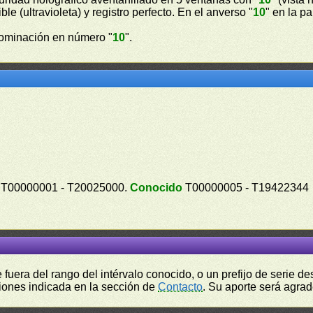
ible (ultravioleta) y registro perfecto. En el anverso "
10
" en la p
ominación en número "
10
".
T00000001 - T20025000.
Conocido
T00000005 - T19422344
fuera del rango del intérvalo conocido, o un prefijo de serie 
ciones indicada en la sección de
Contacto
. Su aporte será agrad