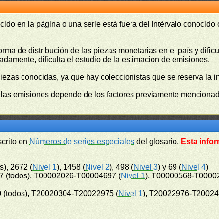
cido en la página o una serie está fuera del intérvalo conocido
orma de distribución de las piezas monetarias en el país y difi
damente, dificulta el estudio de la estimación de emisiones.
piezas conocidas, ya que hay coleccionistas que se reserva la i
e las emisiones depende de los factores previamente mencionado
scrito en
Números de series especiales
del glosario.
Esta infor
s), 2672 (
Nivel 1
), 1458 (
Nivel 2
), 498 (
Nivel 3
) y 69 (
Nivel 4
)
 (todos), T00002026-T00004697 (
Nivel 1
), T00000568-T0000
 (todos), T20020304-T20022975 (
Nivel 1
), T20022976-T20024