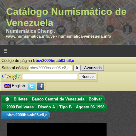
Catálogo Numismático de
Venezuela
Numismática Cheng .
www.numismatica.info.ve
-
numismatica-venezuela.info
☰
Código de página
bbcv2000bs-ab03-e8,e
Salta al código
Avanzada
English
🏠
Billetes
Banco Central de Venezuela
Bolívar
2000 Bolívares
Diseño A
Tipo B
Agosto 06 1998
bbcv2000bs-ab03-e8,e