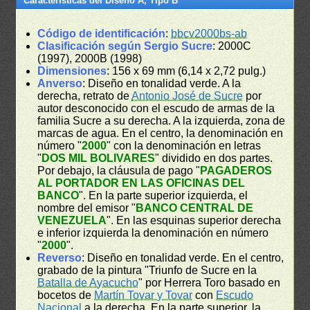
Características del Diseño A, Tipo B
Código de identificación
:
bbcv2000bs-ab
Clasificación según Sergio Sucre
: 2000C
(1997), 2000B (1998)
Dimensiones
: 156 x 69 mm (6,14 x 2,72 pulg.)
Anverso
: Diseño en tonalidad verde. A la
derecha, retrato de
Antonio José de Sucre
por
autor desconocido con el escudo de armas de la
familia Sucre a su derecha. A la izquierda, zona de
marcas de agua. En el centro, la denominación en
número "
2000
" con la denominación en letras
"
DOS MIL BOLIVARES
" dividido en dos partes.
Por debajo, la cláusula de pago "
PAGADEROS
AL PORTADOR EN LAS OFICINAS DEL
BANCO
". En la parte superior izquierda, el
nombre del emisor "
BANCO CENTRAL DE
VENEZUELA
". En las esquinas superior derecha
e inferior izquierda la denominación en número
"
2000
".
Reverso
: Diseño en tonalidad verde. En el centro,
grabado de la pintura "Triunfo de Sucre en la
Batalla de Ayacucho
" por Herrera Toro basado en
bocetos de
Martín Tovar y Tovar
con
Escudo
Nacional
a la derecha. En la parte superior, la