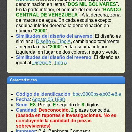
denominación en letras "
DOS MIL BOLIVARES
".
En la parte inferior, el nombre del emisor "
BANCO
CENTRAL DE VENEZUELA
". A la derecha, zona
de marcas de agua. En cada esquina excepto
esquina inferior derecha la denominación en
número "
2000
".
Similitudes del diseño del anverso
: El diseño es
similar al
Diseño A
,
Tipo A
, cambiando totalmente
a negro la cifra "
2000
" en la esquina inferior
izquierda, en lugar de dos colores, negro y verde.
Similitudes del diseño del reverso
: El diseño es
igual al
Diseño A
,
Tipo A
.
Características
Código de identificación
:
bbcv2000bs-ab03-e8,e
Fecha
:
Agosto 06 1998
Serie
:
E8
. Prefijo
E
seguido de
8
dígitos
Cantidad
:
Desconocido
.
2
piezas conocida.
(basada en reportes e investigaciones. No es
concluyente la cantidad de piezas
sobrevivientes)
Impresor
: B.A. Banknote Company