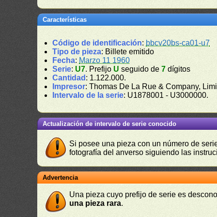
Características
Código de identificación
:
bbcv20bs-ca01-u7
Tipo de pieza
: Billete emitido
Fecha
:
Marzo 11 1960
Serie
:
U7
. Prefijo
U
seguido de
7
dígitos
Cantidad
: 1.122.000.
Impresor
: Thomas De La Rue & Company, Limi
Intervalo de la serie
: U1878001 - U3000000.
Actualización de intervalo de serie conocido
Si posee una pieza con un número de serie 
fotografía del anverso siguiendo las instru
Advertencia
Una pieza cuyo prefijo de serie es descono
una pieza rara
.