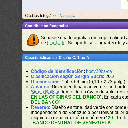
Créditos fotográfico:
Numisfila
Contribución fotográfica
Si posee una fotografía con mejor calidad 
de
Contacto
. Su aporte será agradecido y a
Características del Diseño C, Tipo A
Código de identificación
:
bbcv20bs-ca
Clasificación según Sergio Sucre
: 20D
Dimensiones
: 156 x 69 mm (6,14 x 2,72 pulg.)
Anverso
: Diseño en tonalidad verde con borde 
Simón Bolívar
dentro de un óvalo de autor desc
EN LAS OFICINAS DEL BANCO
". En cada es
DEL BANCO
".
Reverso
: Diseño en tonalidad verde con borde 
independencia de Venezuela por Bolívar el 24 d
esquina la denominación en número "
20
". En l
"
BANCO CENTRAL DE VENEZUELA
".