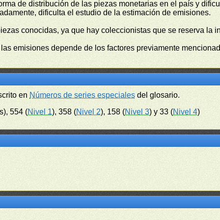
orma de distribución de las piezas monetarias en el país y difi
damente, dificulta el estudio de la estimación de emisiones.
piezas conocidas, ya que hay coleccionistas que se reserva la i
e las emisiones depende de los factores previamente mencionado
scrito en
Números de series especiales
del glosario.
s), 554 (
Nivel 1
), 358 (
Nivel 2
), 158 (
Nivel 3
) y 33 (
Nivel 4
)