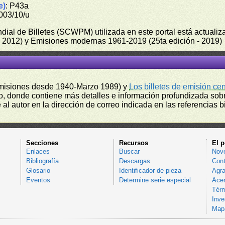
e)
: P43a
003/10/u
undial de Billetes (SCWPM) utilizada en este portal está actual
 - 2012) y Emisiones modernas 1961-2019 (25ta edición - 2019)
misiones desde 1940-Marzo 1989) y
Los billetes de emisión ce
, donde contiene más detalles e información profundizada sobr
l autor en la dirección de correo indicada en las referencias bi
Secciones
Recursos
El p
Enlaces
Buscar
Nov
Bibliografía
Descargas
Cont
Glosario
Identificador de pieza
Agra
Eventos
Determine serie especial
Acer
Térm
Inve
Mapa