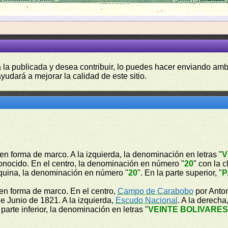
a la publicada y desea contribuir, lo puedes hacer enviando amb
yudará a mejorar la calidad de este sitio.
en forma de marco. A la izquierda, la denominación en letras "
V
onocido. En el centro, la denominación en número "
20
" con la 
quina, la denominación en número "
20
". En la parte superior, "
P
en forma de marco. En el centro,
Campo de Carabobo
por Anton
e Junio de 1821. A la izquierda,
Escudo Nacional
. A la derech
a parte inferior, la denominación en letras "
VEINTE BOLIVARE