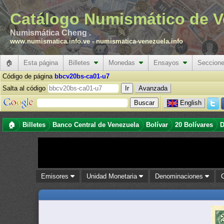
Catálogo Numismático de V
Numismática Cheng .
www.numismatica.info.ve
-
numismatica-venezuela.info
🏠
Esta página
Billetes
Monedas
Ensayos
Seccion
Código de página
bbcv20bs-ca01-u7
Salta al código
Avanzada
English
🏠
Billetes
Banco Central de Venezuela
Bolívar
20 Bolívares
D
Emisores
Unidad Monetaria
Denominaciones