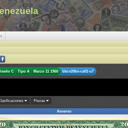
enezuela
es
iseño C
Tipo A
Marzo 11 1960
bbcv20bs-ca01-u7
Clasificaciones
Piezas
Anverso