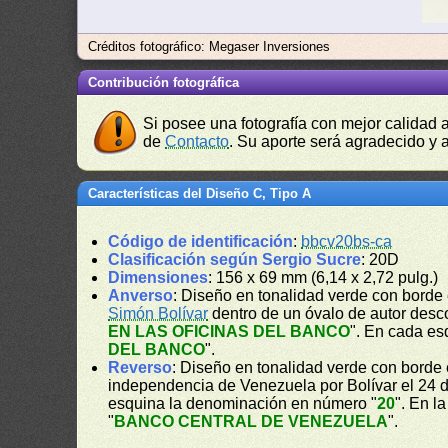
Créditos fotográfico: Megaser Inversiones
Contribución fotográfica
Si posee una fotografía con mejor calidad 
de
Contacto
. Su aporte será agradecido y a
Características del Diseño C, Tipo A
Código de identificación
:
bbcv20bs-ca
Clasificación según Sergio Sucre
: 20D
Dimensiones
: 156 x 69 mm (6,14 x 2,72 pulg.)
Anverso
: Diseño en tonalidad verde con borde 
Simón Bolívar
dentro de un óvalo de autor desc
EN LAS OFICINAS DEL BANCO
". En cada es
DEL BANCO
".
Reverso
: Diseño en tonalidad verde con borde 
independencia de Venezuela por Bolívar el 24 d
esquina la denominación en número "
20
". En l
"
BANCO CENTRAL DE VENEZUELA
".