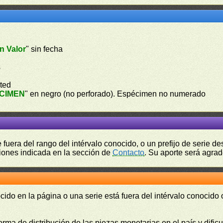
n Valor
" sin fecha
s
ted
CIMEN
" en negro (no perforado). Espécimen no numerado
fuera del rango del intérvalo conocido, o un prefijo de serie 
ciones indicada en la sección de
Contacto
. Su aporte será agrad
cido en la página o una serie está fuera del intérvalo conocido
orma de distribución de las piezas monetarias en el país y difi