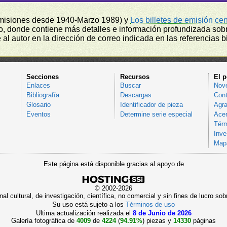
misiones desde 1940-Marzo 1989) y
Los billetes de emisión ce
, donde contiene más detalles e información profundizada sobr
l autor en la dirección de correo indicada en las referencias bi
Secciones
Recursos
El p
Enlaces
Buscar
Nov
Bibliografía
Descargas
Cont
Glosario
Identificador de pieza
Agra
Eventos
Determine serie especial
Acer
Térm
Inve
Mapa
Este página está disponible gracias al apoyo de
© 2002-2026
al cultural, de investigación, científica, no comercial y sin fines de lucro 
Su uso está sujeto a los
Términos de uso
Ultima actualización realizada el
8 de Junio de 2026
Galería fotográfica de
4009
de
4224
(
94.91%
) piezas y
14330
páginas