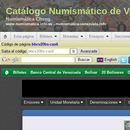
Catálogo Numismático de V
Numismática Cheng .
www.numismatica.info.ve
-
numismatica-venezuela.info
🏠
Esta página
Billetes
Monedas
Ensayos
Seccion
Código de página
bbcv20bs-cas6
Salta al código
Avanzada
English
🏠
Billetes
Banco Central de Venezuela
Bolívar
20 Bolívares
D
Emisores
Unidad Monetaria
Denominaciones