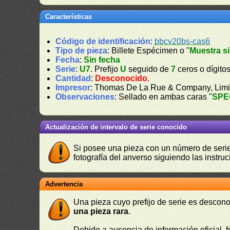
Características
Código de identificación
:
bbcv20bs-cas6
Tipo de pieza
: Billete Espécimen o "
Muestra si
Fecha
:
Sin fecha
Serie
:
U7
. Prefijo
U
seguido de
7
ceros o dígito
Cantidad
:
Desconocido
.
Impresor
: Thomas De La Rue & Company, Limi
Observaciones
: Sellado en ambas caras "
SPE
Actualización de intervalo de serie conocido
Si posee una pieza con un número de serie 
fotografía del anverso siguiendo las instru
Advertencia
Una pieza cuyo prefijo de serie es descono
una pieza rara
.
Debido a ausencia de información oficial, f