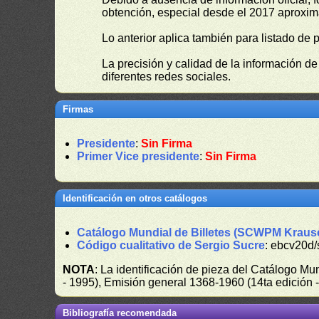
obtención, especial desde el 2017 aproxima
Lo anterior aplica también para listado de 
La precisión y calidad de la información d
diferentes redes sociales.
Firmas
Presidente
:
Sin Firma
Primer Vice presidente
:
Sin Firma
Identificación en otros catálogos
Catálogo Mundial de Billetes (SCWPM Kraus
Código cualitativo de Sergio Sucre
: ebcv20d/
NOTA
: La identificación de pieza del Catálogo M
- 1995), Emisión general 1368-1960 (14ta edición
Bibliografía recomendada