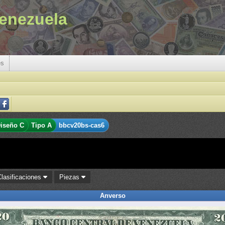
enezuela
es
iseño C
Tipo A
bbcv20bs-cas6
Clasificaciones
Piezas
Anverso