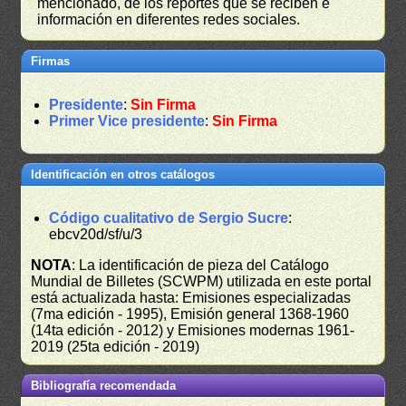
mencionado, de los reportes que se reciben e
información en diferentes redes sociales.
Firmas
Presidente
:
Sin Firma
Primer Vice presidente
:
Sin Firma
Identificación en otros catálogos
Código cualitativo de Sergio Sucre
:
ebcv20d/sf/u/3
NOTA
: La identificación de pieza del Catálogo
Mundial de Billetes (SCWPM) utilizada en este portal
está actualizada hasta: Emisiones especializadas
(7ma edición - 1995), Emisión general 1368-1960
(14ta edición - 2012) y Emisiones modernas 1961-
2019 (25ta edición - 2019)
Bibliografía recomendada