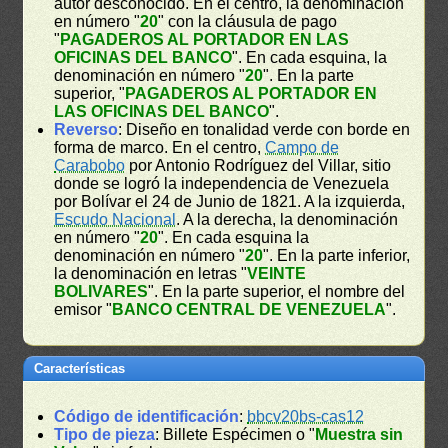
autor desconocido. En el centro, la denominación
en número "
20
" con la cláusula de pago
"
PAGADEROS AL PORTADOR EN LAS
OFICINAS DEL BANCO
". En cada esquina, la
denominación en número "
20
". En la parte
superior, "
PAGADEROS AL PORTADOR EN
LAS OFICINAS DEL BANCO
".
Reverso
: Diseño en tonalidad verde con borde en
forma de marco. En el centro,
Campo de
Carabobo
por Antonio Rodríguez del Villar, sitio
donde se logró la independencia de Venezuela
por Bolívar el 24 de Junio de 1821. A la izquierda,
Escudo Nacional
. A la derecha, la denominación
en número "
20
". En cada esquina la
denominación en número "
20
". En la parte inferior,
la denominación en letras "
VEINTE
BOLIVARES
". En la parte superior, el nombre del
emisor "
BANCO CENTRAL DE VENEZUELA
".
Características
Código de identificación
:
bbcv20bs-cas12
Tipo de pieza
: Billete Espécimen o "
Muestra sin