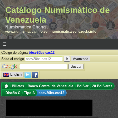
Catálogo Numismático de
Venezuela
Numismática Cheng .
www.numismatica.info.ve
-
numismatica-venezuela.info
☰
Código de página
bbcv20bs-cas12
Salta al código
Avanzada
English
🏠
Billetes
Banco Central de Venezuela
Bolívar
20 Bolívares
Diseño C
Tipo A
bbcv20bs-cas12