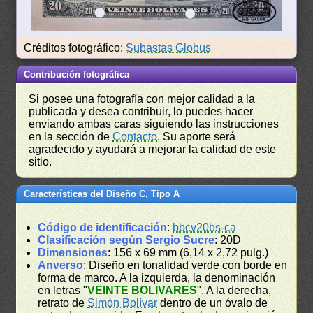
Créditos fotográfico:
Subastas Globus
Contribución fotográfica
Si posee una fotografía con mejor calidad a la
publicada y desea contribuir, lo puedes hacer
enviando ambas caras siguiendo las instrucciones
en la sección de
Contacto
. Su aporte será
agradecido y ayudará a mejorar la calidad de este
sitio.
Características del Diseño C, Tipo A
Código de identificación
:
bbcv20bs-ca
Clasificación según Sergio Sucre
: 20D
Dimensiones
: 156 x 69 mm (6,14 x 2,72 pulg.)
Anverso
: Diseño en tonalidad verde con borde en
forma de marco. A la izquierda, la denominación
en letras "
VEINTE BOLIVARES
". A la derecha,
retrato de
Simón Bolívar
dentro de un óvalo de