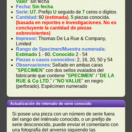
Valor
" sin fecha
Fecha
:
Sin fecha
Serie
:
U7
. Prefijo
U
seguido de
7
ceros o dígitos
Cantidad
: 60
(estimada)
.
5
piezas conocida.
(basada en reportes e investigaciones. No es
concluyente la cantidad de piezas
sobrevivientes)
Impresor
: Thomas De La Rue & Company,
Limited
Rango de Specimen/Muestra numerada
:
Estimado
1 - 60.
Conocido
2 - 54
Piezas o casos conocidos
: 2, 16, 20, 50 y 54
Observaciones
: Sellado en ambas caras
"
SPECIMEN
" con dos sellos ovalados del
fabricante que contiene "
SPECIMEN
" / "
DE LA
RUE & Co̲ LTD.
" / "
NO VALUE
" en negro
(perforado). Espécimen numerado
Actualización de intervalo de serie conocido
Si posee una pieza con un número de serie fuera
del rango del intérvalo conocido, o un prefijo de
serie desconocido, puede enviar el comentario con
una fotografía del anverso siguiendo las