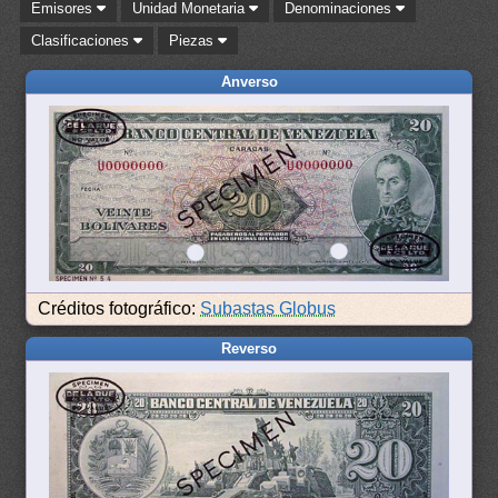
Emisores
Unidad Monetaria
Denominaciones
Clasificaciones
Piezas
Anverso
Créditos fotográfico:
Subastas Globus
Reverso