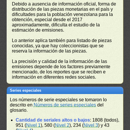
Debido a ausencia de información oficial, forma de
distribución de las piezas monetarias en el país y
dificultades para la población venezolana para la
obtención, especial desde el 2017
aproximadamente, dificulta el estudio de la
estimación de emisiones.
Lo anterior aplica también para listado de piezas
conocidas, ya que hay coleccionistas que se
reserva la información de las piezas.
La precisión y calidad de la información de las
emisiones depende de los factores previamente
mencionado, de los reportes que se reciben e
información en diferentes redes sociales.
Series especiales
Los números de serie especiales se tomaron lo
descrito en
Números de series especiales
del
glosario.
Cantidad de seriales altos o bajos
: 1808 (todos),
951 (
Nivel 1
), 580 (
Nivel 2
), 234 (
Nivel 3
) y 43