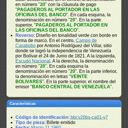
en número "
20
" con la cláusula de pago
"
PAGADEROS AL PORTADOR EN LAS
OFICINAS DEL BANCO
". En cada esquina, la
denominación en número "
20
". En la parte
superior, "
PAGADEROS AL PORTADOR EN
LAS OFICINAS DEL BANCO
".
Reverso
: Diseño en tonalidad verde con borde en
forma de marco. En el centro,
Campo de
Carabobo
por Antonio Rodríguez del Villar, sitio
donde se logró la independencia de Venezuela
por Bolívar el 24 de Junio de 1821. A la izquierda,
Escudo Nacional
. A la derecha, la denominación
en número "
20
". En cada esquina la
denominación en número "
20
". En la parte inferior,
la denominación en letras "
VEINTE
BOLIVARES
". En la parte superior, el nombre del
emisor "
BANCO CENTRAL DE VENEZUELA
".
Características
Código de identificación
:
bbcv20bs-ca01-v7
Tipo de pieza
: Billete emitido
Fecha
:
Marzo 11 1960