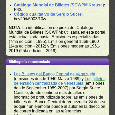
Catálogo Mundial de Billetes (SCWPM Krause)
:
P43a
Código cualitativo de Sergio Sucre
:
bcv20d/6003/10/v
NOTA
: La identificación de pieza del Catálogo
Mundial de Billetes (SCWPM) utilizada en este portal
está actualizada hasta: Emisiones especializadas
(7ma edición - 1995), Emisión general 1368-1960
(14ta edición - 2012) y Emisiones modernas 1961-
2019 (25ta edición - 2019)
Bibliografía recomendada
Los Billetes del Banco Central de Venezuela
(emisiones desde 1940-Marzo 1989) y
Los billetes
de emisión centralizada de Venezuela
(emisiones
desde September 1989-2007) por Sergio Sucre
Castillo, donde contiene más detalles e
información profundizada sobre las emisiones de
billetes del Banco Central de Venezuela. Si desea
adquirir un ejemplar puede al autor en la dirección
de correo indicada en las referencias