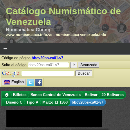
Catálogo Numismático de
Venezuela
Numismática Cheng .
www.numismatica.info.ve
-
numismatica-venezuela.info
☰
Código de página
bbcv20bs-ca01-v7
Salta al código
Avanzada
English
🏠
Billetes
Banco Central de Venezuela
Bolívar
20 Bolívares
Diseño C
Tipo A
Marzo 11 1960
bbcv20bs-ca01-v7