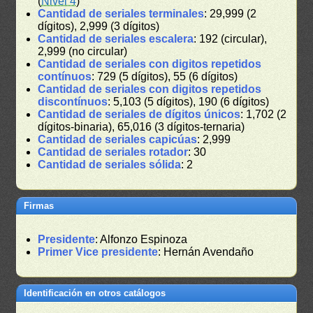
(
Nivel 4
)
Cantidad de seriales terminales
: 29,999 (2
dígitos), 2,999 (3 dígitos)
Cantidad de seriales escalera
: 192 (circular),
2,999 (no circular)
Cantidad de seriales con digitos repetidos
contínuos
: 729 (5 dígitos), 55 (6 dígitos)
Cantidad de seriales con digitos repetidos
discontínuos
: 5,103 (5 dígitos), 190 (6 dígitos)
Cantidad de seriales de dígitos únicos
: 1,702 (2
dígitos-binaria), 65,016 (3 dígitos-ternaria)
Cantidad de seriales capicúas
: 2,999
Cantidad de seriales rotador
: 30
Cantidad de seriales sólida
: 2
Firmas
Presidente
: Alfonzo Espinoza
Primer Vice presidente
: Hernán Avendaño
Identificación en otros catálogos