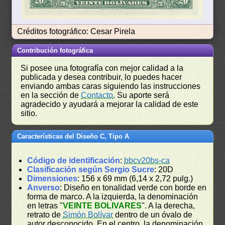
Créditos fotográfico: Cesar Pirela
Contribución fotográfica
Si posee una fotografía con mejor calidad a la
publicada y desea contribuir, lo puedes hacer
enviando ambas caras siguiendo las instrucciones
en la sección de
Contacto
. Su aporte será
agradecido y ayudará a mejorar la calidad de este
sitio.
Características del Diseño C, Tipo A
Código de identificación
:
bbcv20bs-ca
Clasificación según Sergio Sucre
: 20D
Dimensiones
: 156 x 69 mm (6,14 x 2,72 pulg.)
Anverso
: Diseño en tonalidad verde con borde en
forma de marco. A la izquierda, la denominación
en letras "
VEINTE BOLIVARES
". A la derecha,
retrato de
Simón Bolívar
dentro de un óvalo de
autor desconocido. En el centro, la denominación