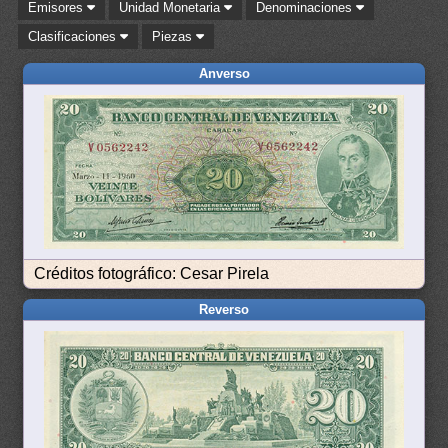
Emisores
Unidad Monetaria
Denominaciones
Clasificaciones
Piezas
Anverso
Créditos fotográfico: Cesar Pirela
Reverso