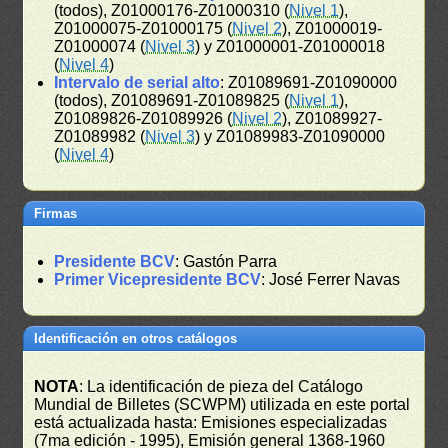
(todos), Z01000176-Z01000310 (
Nivel 1
),
Z01000075-Z01000175 (
Nivel 2
), Z01000019-
Z01000074 (
Nivel 3
) y Z01000001-Z01000018
(
Nivel 4
)
Intervalo de serial alto
: Z01089691-Z01090000
(todos), Z01089691-Z01089825 (
Nivel 1
),
Z01089826-Z01089926 (
Nivel 2
), Z01089927-
Z01089982 (
Nivel 3
) y Z01089983-Z01090000
(
Nivel 4
)
Firmas
Presidente BCV
: Gastón Parra
Primer Vicepresidente BCV
: José Ferrer Navas
Identificación en otros catálogos
NOTA
: La identificación de pieza del Catálogo
Mundial de Billetes (SCWPM) utilizada en este portal
está actualizada hasta: Emisiones especializadas
(7ma edición - 1995), Emisión general 1368-1960