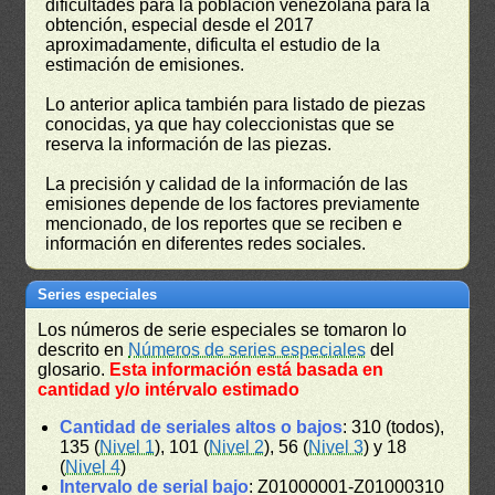
dificultades para la población venezolana para la
obtención, especial desde el 2017
aproximadamente, dificulta el estudio de la
estimación de emisiones.
Lo anterior aplica también para listado de piezas
conocidas, ya que hay coleccionistas que se
reserva la información de las piezas.
La precisión y calidad de la información de las
emisiones depende de los factores previamente
mencionado, de los reportes que se reciben e
información en diferentes redes sociales.
Series especiales
Los números de serie especiales se tomaron lo
descrito en
Números de series especiales
del
glosario.
Esta información está basada en
cantidad y/o intérvalo estimado
Cantidad de seriales altos o bajos
: 310 (todos),
135 (
Nivel 1
), 101 (
Nivel 2
), 56 (
Nivel 3
) y 18
(
Nivel 4
)
Intervalo de serial bajo
: Z01000001-Z01000310