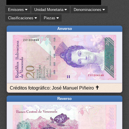
Emisores
Unidad Monetaria
Denominaciones
Clasificaciones
Piezas
Anverso
✝
Créditos fotográfico: José Manuel Piñeiro
Reverso