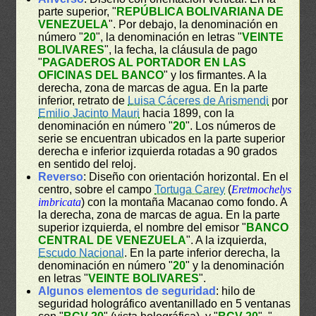
parte superior, "
REPÚBLICA BOLIVARIANA DE
VENEZUELA
". Por debajo, la denominación en
número "
20
", la denominación en letras "
VEINTE
BOLIVARES
", la fecha, la cláusula de pago
"
PAGADEROS AL PORTADOR EN LAS
OFICINAS DEL BANCO
" y los firmantes. A la
derecha, zona de marcas de agua. En la parte
inferior, retrato de
Luisa Cáceres de Arismendi
por
Emilio Jacinto Mauri
hacia 1899, con la
denominación en número "
20
". Los números de
serie se encuentran ubicados en la parte superior
derecha e inferior izquierda rotadas a 90 grados
en sentido del reloj.
Reverso
: Diseño con orientación horizontal. En el
centro, sobre el campo
Tortuga Carey
(
Eretmochelys
imbricata
) con la montaña Macanao como fondo. A
la derecha, zona de marcas de agua. En la parte
superior izquierda, el nombre del emisor "
BANCO
CENTRAL DE VENEZUELA
". A la izquierda,
Escudo Nacional
. En la parte inferior derecha, la
denominación en número "
20
" y la denominación
en letras "
VEINTE BOLIVARES
".
Algunos elementos de seguridad
: hilo de
seguridad holográfico aventanillado en 5 ventanas