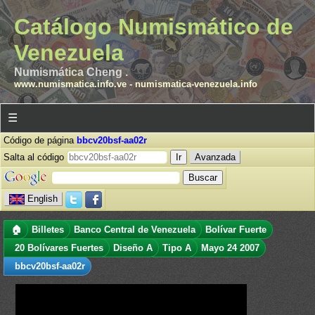
Catálogo Numismático de
Venezuela
Numismática Cheng .
www.numismatica.info.ve
-
numismatica-venezuela.info
☰
Código de página
bbcv20bsf-aa02r
Salta al código
Avanzada
English
🏠
Billetes
Banco Central de Venezuela
Bolívar Fuerte
20 Bolívares Fuertes
Diseño A
Tipo A
Mayo 24 2007
bbcv20bsf-aa02r