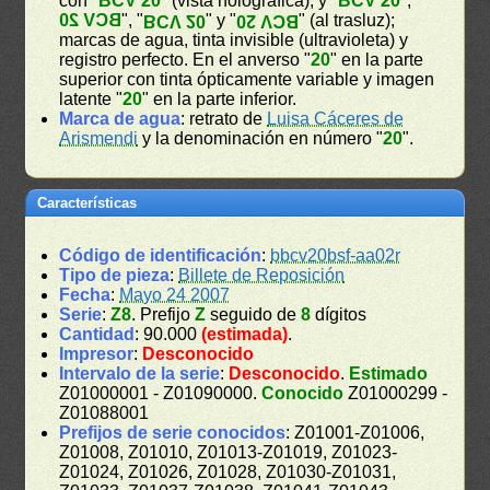
con "
BCV 20
" (vista holográfica), y "
BCV 20
", "
BCV 20
", "
" y "
" (al trasluz);
BCV 20
BCV 20
marcas de agua, tinta invisible (ultravioleta) y
registro perfecto. En el anverso "
20
" en la parte
superior con tinta ópticamente variable y imagen
latente "
20
" en la parte inferior.
Marca de agua
: retrato de
Luisa Cáceres de
Arismendi
y la denominación en número "
20
".
Características
Código de identificación
:
bbcv20bsf-aa02r
Tipo de pieza
:
Billete de Reposición
Fecha
:
Mayo 24 2007
Serie
:
Z8
. Prefijo
Z
seguido de
8
dígitos
Cantidad
: 90.000
(estimada)
.
Impresor
:
Desconocido
Intervalo de la serie
:
Desconocido
.
Estimado
Z01000001 - Z01090000.
Conocido
Z01000299 -
Z01088001
Prefijos de serie conocidos
: Z01001-Z01006,
Z01008, Z01010, Z01013-Z01019, Z01023-
Z01024, Z01026, Z01028, Z01030-Z01031,