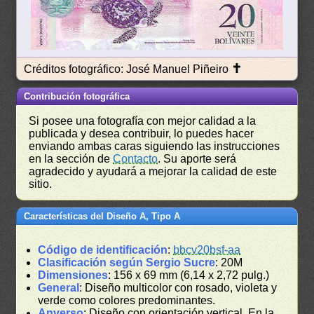
✝
Créditos fotográfico: José Manuel Piñeiro
Contribución fotográfica
Si posee una fotografía con mejor calidad a la
publicada y desea contribuir, lo puedes hacer
enviando ambas caras siguiendo las instrucciones
en la sección de
Contacto
. Su aporte será
agradecido y ayudará a mejorar la calidad de este
sitio.
Características del Diseño A, Tipo A
Código de identificación
:
bbcv20bsf-aa
Clasificación según Sergio Sucre
: 20M
Dimensiones
: 156 x 69 mm (6,14 x 2,72 pulg.)
General
: Diseño multicolor con rosado, violeta y
verde como colores predominantes.
Anverso
: Diseño con orientación vertical. En la