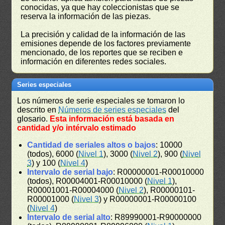
conocidas, ya que hay coleccionistas que se
reserva la información de las piezas.
La precisión y calidad de la información de las
emisiones depende de los factores previamente
mencionado, de los reportes que se reciben e
información en diferentes redes sociales.
Series especiales
Los números de serie especiales se tomaron lo
descrito en
Números de series especiales
del
glosario.
Esta información está basada en
cantidad y/o intérvalo estimado
Cantidad de seriales altos o bajos
: 10000
(todos), 6000 (
Nivel 1
), 3000 (
Nivel 2
), 900 (
Nivel
3
) y 100 (
Nivel 4
)
Intervalo de serial bajo
: R00000001-R00010000
(todos), R00004001-R00010000 (
Nivel 1
),
R00001001-R00004000 (
Nivel 2
), R00000101-
R00001000 (
Nivel 3
) y R00000001-R00000100
(
Nivel 4
)
Intervalo de serial alto
: R89990001-R90000000