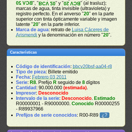
BCV 20
", "
" y "
" (al trasluz);
BCV 20
BCV 20
marcas de agua, tinta invisible (ultravioleta) y
registro perfecto. En el anverso "
20
" en la parte
superior con tinta ópticamente variable y imagen
latente "
20
" en la parte inferior.
Marca de agua
: retrato de
Luisa Cáceres de
Arismendi
y la denominación en número "
20
".
Características
Código de identificación
:
bbcv20bsf-aa04-r8
Tipo de pieza
: Billete emitido
Fecha
:
Febrero 03 2011
Serie
:
R8
. Prefijo
R
seguido de
8
dígitos
Cantidad
: 90.000.000
(estimada)
.
Impresor
:
Desconocido
Intervalo de la serie
:
Desconocido
.
Estimado
R00000001 - R90000000.
Conocido
R00000255
- R89937966
Prefijos de serie conocidos
: R00-R89
¿?