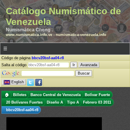
Catálogo Numismático de
Venezuela
Numismática Cheng .
www.numismatica.info.ve
-
numismatica-venezuela.info
☰
Código de página
bbcv20bsf-aa04-r8
Salta al código
Avanzada
English
🏠
Billetes
Banco Central de Venezuela
Bolívar Fuerte
20 Bolívares Fuertes
Diseño A
Tipo A
Febrero 03 2011
bbcv20bsf-aa04-r8