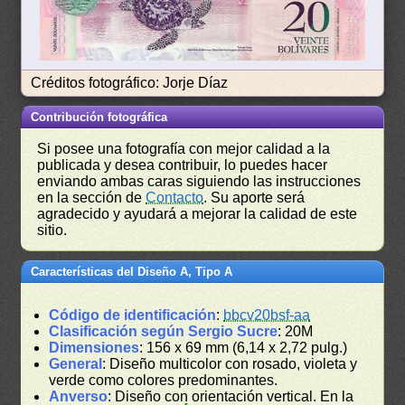
Créditos fotográfico: Jorje Díaz
Contribución fotográfica
Si posee una fotografía con mejor calidad a la
publicada y desea contribuir, lo puedes hacer
enviando ambas caras siguiendo las instrucciones
en la sección de
Contacto
. Su aporte será
agradecido y ayudará a mejorar la calidad de este
sitio.
Características del Diseño A, Tipo A
Código de identificación
:
bbcv20bsf-aa
Clasificación según Sergio Sucre
: 20M
Dimensiones
: 156 x 69 mm (6,14 x 2,72 pulg.)
General
: Diseño multicolor con rosado, violeta y
verde como colores predominantes.
Anverso
: Diseño con orientación vertical. En la