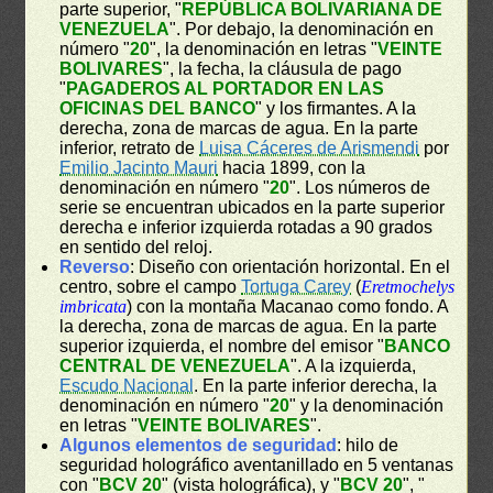
parte superior, "
REPÚBLICA BOLIVARIANA DE
VENEZUELA
". Por debajo, la denominación en
número "
20
", la denominación en letras "
VEINTE
BOLIVARES
", la fecha, la cláusula de pago
"
PAGADEROS AL PORTADOR EN LAS
OFICINAS DEL BANCO
" y los firmantes. A la
derecha, zona de marcas de agua. En la parte
inferior, retrato de
Luisa Cáceres de Arismendi
por
Emilio Jacinto Mauri
hacia 1899, con la
denominación en número "
20
". Los números de
serie se encuentran ubicados en la parte superior
derecha e inferior izquierda rotadas a 90 grados
en sentido del reloj.
Reverso
: Diseño con orientación horizontal. En el
centro, sobre el campo
Tortuga Carey
(
Eretmochelys
imbricata
) con la montaña Macanao como fondo. A
la derecha, zona de marcas de agua. En la parte
superior izquierda, el nombre del emisor "
BANCO
CENTRAL DE VENEZUELA
". A la izquierda,
Escudo Nacional
. En la parte inferior derecha, la
denominación en número "
20
" y la denominación
en letras "
VEINTE BOLIVARES
".
Algunos elementos de seguridad
: hilo de
seguridad holográfico aventanillado en 5 ventanas
con "
BCV 20
" (vista holográfica), y "
BCV 20
", "