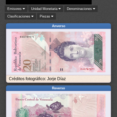
Emisores
Unidad Monetaria
Denominaciones
Clasificaciones
Piezas
Anverso
Créditos fotográfico: Jorje Díaz
Reverso