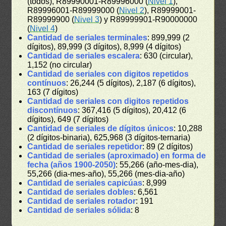
(todos), R89990001-R89996000 (
Nivel 1
),
R89996001-R89999000 (
Nivel 2
), R89999001-
R89999900 (
Nivel 3
) y R89999901-R90000000
(
Nivel 4
)
Cantidad de seriales terminales
: 899,999 (2
dígitos), 89,999 (3 dígitos), 8,999 (4 dígitos)
Cantidad de seriales escalera
: 630 (circular),
1,152 (no circular)
Cantidad de seriales con digitos repetidos
contínuos
: 26,244 (5 dígitos), 2,187 (6 dígitos),
163 (7 dígitos)
Cantidad de seriales con digitos repetidos
discontínuos
: 367,416 (5 dígitos), 20,412 (6
dígitos), 649 (7 dígitos)
Cantidad de seriales de dígitos únicos
: 10,288
(2 dígitos-binaria), 625,968 (3 dígitos-ternaria)
Cantidad de seriales repetidor
: 89 (2 dígitos)
Cantidad de seriales (aproximado) en forma de
fecha (años 1900-2050)
: 55,266 (año-mes-dia),
55,266 (dia-mes-año), 55,266 (mes-dia-año)
Cantidad de seriales capicúas
: 8,999
Cantidad de seriales dobles
: 6,561
Cantidad de seriales rotador
: 191
Cantidad de seriales sólida
: 8