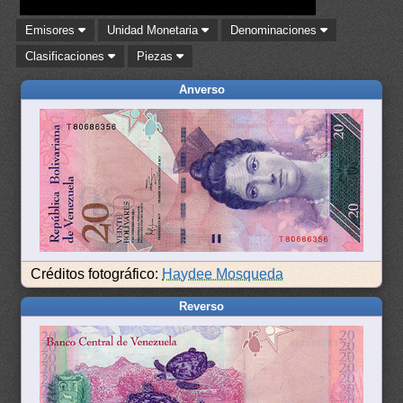
Emisores
Unidad Monetaria
Denominaciones
Clasificaciones
Piezas
Anverso
Créditos fotográfico:
Haydee Mosqueda
Reverso