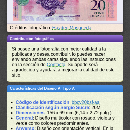
Créditos fotográfico:
Haydee Mosqueda
Contribución fotográfica
Si posee una fotografía con mejor calidad a la
publicada y desea contribuir, lo puedes hacer
enviando ambas caras siguiendo las instrucciones
en la sección de
Contacto
. Su aporte será
agradecido y ayudará a mejorar la calidad de este
sitio.
Características del Diseño A, Tipo A
Código de identificación
:
bbcv20bsf-aa
Clasificación según Sergio Sucre
: 20M
Dimensiones
: 156 x 69 mm (6,14 x 2,72 pulg.)
General
: Diseño multicolor con rosado, violeta y
verde como colores predominantes.
Anverso
: Diseño con orientación vertical. En la