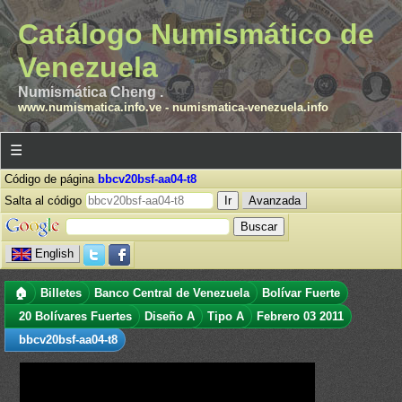
Catálogo Numismático de
Venezuela
Numismática Cheng .
www.numismatica.info.ve
-
numismatica-venezuela.info
☰
Código de página
bbcv20bsf-aa04-t8
Salta al código
Avanzada
English
🏠
Billetes
Banco Central de Venezuela
Bolívar Fuerte
20 Bolívares Fuertes
Diseño A
Tipo A
Febrero 03 2011
bbcv20bsf-aa04-t8