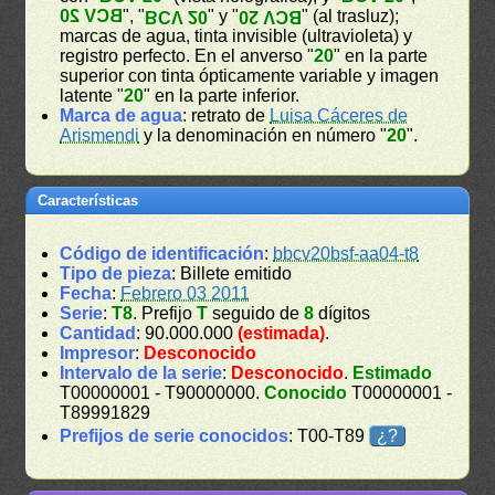
BCV 20
", "
" y "
" (al trasluz);
BCV 20
BCV 20
marcas de agua, tinta invisible (ultravioleta) y
registro perfecto. En el anverso "
20
" en la parte
superior con tinta ópticamente variable y imagen
latente "
20
" en la parte inferior.
Marca de agua
: retrato de
Luisa Cáceres de
Arismendi
y la denominación en número "
20
".
Características
Código de identificación
:
bbcv20bsf-aa04-t8
Tipo de pieza
: Billete emitido
Fecha
:
Febrero 03 2011
Serie
:
T8
. Prefijo
T
seguido de
8
dígitos
Cantidad
: 90.000.000
(estimada)
.
Impresor
:
Desconocido
Intervalo de la serie
:
Desconocido
.
Estimado
T00000001 - T90000000.
Conocido
T00000001 -
T89991829
Prefijos de serie conocidos
: T00-T89
¿?