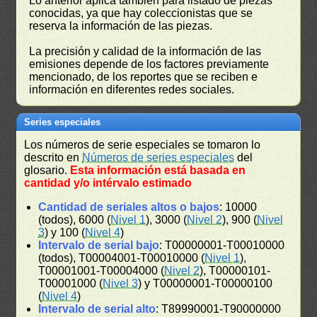
Lo anterior aplica también para listado de piezas
conocidas, ya que hay coleccionistas que se
reserva la información de las piezas.
La precisión y calidad de la información de las
emisiones depende de los factores previamente
mencionado, de los reportes que se reciben e
información en diferentes redes sociales.
Series especiales
Los números de serie especiales se tomaron lo
descrito en
Números de series especiales
del
glosario.
Esta información está basada en
cantidad y/o intérvalo estimado
Cantidad de seriales altos o bajos
: 10000
(todos), 6000 (
Nivel 1
), 3000 (
Nivel 2
), 900 (
Nivel
3
) y 100 (
Nivel 4
)
Intervalo de serial bajo
: T00000001-T00010000
(todos), T00004001-T00010000 (
Nivel 1
),
T00001001-T00004000 (
Nivel 2
), T00000101-
T00001000 (
Nivel 3
) y T00000001-T00000100
(
Nivel 4
)
Intervalo de serial alto
: T89990001-T90000000