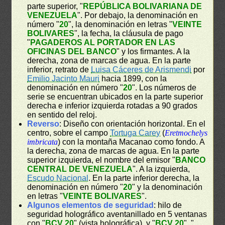
parte superior, "
REPÚBLICA BOLIVARIANA DE
VENEZUELA
". Por debajo, la denominación en
número "
20
", la denominación en letras "
VEINTE
BOLIVARES
", la fecha, la cláusula de pago
"
PAGADEROS AL PORTADOR EN LAS
OFICINAS DEL BANCO
" y los firmantes. A la
derecha, zona de marcas de agua. En la parte
inferior, retrato de
Luisa Cáceres de Arismendi
por
Emilio Jacinto Mauri
hacia 1899, con la
denominación en número "
20
". Los números de
serie se encuentran ubicados en la parte superior
derecha e inferior izquierda rotadas a 90 grados
en sentido del reloj.
Reverso
: Diseño con orientación horizontal. En el
centro, sobre el campo
Tortuga Carey
(
Eretmochelys
imbricata
) con la montaña Macanao como fondo. A
la derecha, zona de marcas de agua. En la parte
superior izquierda, el nombre del emisor "
BANCO
CENTRAL DE VENEZUELA
". A la izquierda,
Escudo Nacional
. En la parte inferior derecha, la
denominación en número "
20
" y la denominación
en letras "
VEINTE BOLIVARES
".
Algunos elementos de seguridad
: hilo de
seguridad holográfico aventanillado en 5 ventanas
con "
BCV 20
" (vista holográfica), y "
BCV 20
", "