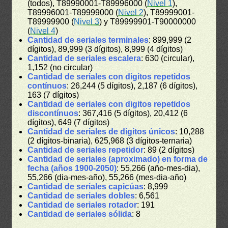
(todos), T89990001-T89996000 (
Nivel 1
),
T89996001-T89999000 (
Nivel 2
), T89999001-
T89999900 (
Nivel 3
) y T89999901-T90000000
(
Nivel 4
)
Cantidad de seriales terminales
: 899,999 (2
dígitos), 89,999 (3 dígitos), 8,999 (4 dígitos)
Cantidad de seriales escalera
: 630 (circular),
1,152 (no circular)
Cantidad de seriales con digitos repetidos
contínuos
: 26,244 (5 dígitos), 2,187 (6 dígitos),
163 (7 dígitos)
Cantidad de seriales con digitos repetidos
discontínuos
: 367,416 (5 dígitos), 20,412 (6
dígitos), 649 (7 dígitos)
Cantidad de seriales de dígitos únicos
: 10,288
(2 dígitos-binaria), 625,968 (3 dígitos-ternaria)
Cantidad de seriales repetidor
: 89 (2 dígitos)
Cantidad de seriales (aproximado) en forma de
fecha (años 1900-2050)
: 55,266 (año-mes-dia),
55,266 (dia-mes-año), 55,266 (mes-dia-año)
Cantidad de seriales capicúas
: 8,999
Cantidad de seriales dobles
: 6,561
Cantidad de seriales rotador
: 191
Cantidad de seriales sólida
: 8