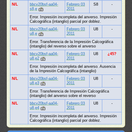
N/L
bbcv20bsf-aa04-
Febrero 03
S8
-
s8,e
2011
Error. Impresión incompleta del anverso. Impresión
Calcográfica (intanglio) parcial por doblez.
N/L
bbcv20bsf-aa04-
Febrero 03
U8
-
u8,e
2011
Error. Transferencia de la Impresión Calcográfica
(intanglio) del reverso sobre el anverso
N/L
bbcv20bsf-aa04-
Febrero 03
U8
¿45?
u8,e2
2011
Error. Impresión incompleta del anverso. Ausencia
de la Impresión Calcográfica (intanglio)
N/L
bbcv20bsf-aa04-
Febrero 03
U8
-
u8,e3
2011
Error. Transferencia de Impresión Calcográfica
(intanglio) del anverso sobre el reverso
N/L
bbcv20bsf-aa04-
Febrero 03
U8
-
u8,e4
2011
Error. Impresión incompleta del anverso. Impresión
Calcográfica (intanglio) parcial por doblez.