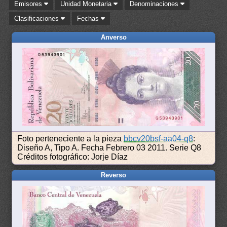
Emisores
Unidad Monetaria
Denominaciones
Clasificaciones
Fechas
Anverso
Foto perteneciente a la pieza
bbcv20bsf-aa04-q8
:
Diseño A, Tipo A. Fecha Febrero 03 2011. Serie Q8
Créditos fotográfico: Jorje Díaz
Reverso