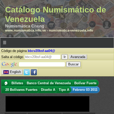
Catálogo Numismático de
Venezuela
Numismática Cheng .
www.numismatica.info.ve
-
numismatica-venezuela.info
☰
Código de página
bbcv20bsf-aa04@
Salta al código
Avanzada
English
🏠
Billetes
Banco Central de Venezuela
Bolívar Fuerte
20 Bolívares Fuertes
Diseño A
Tipo A
Febrero 03 2011