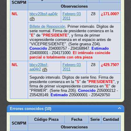
SCWPM
Observaciones
N/L
bbcv20bsf-aa04r
Febrero 03
Z8
¿171.000?
2011
Billete de Reposición
. Primer intervalo. Dígitos de
serie normal. Firma de presidente comienza en la
"
E
" de "
PRESIDENTE
", y firma de primer
vicepresidente comienza en el espacio antes de
"VICEPRESIDENTE". (Serie gruesa Z04).
Conocido
Z04000757 - Z04168947.
Estimado
Z04000001 - Z04171000.
El intérvalo coincide
parcial o totalmente con otra pieza
N/L
bbcv20bsf-
Febrero 03
Z8
¿429.750?
aa04r2
2011
Segundo intervalo. Dígitos de serie fino. Firma de
presidente comienza en la "
S
" de "
PRESIDENTE
", y
firma de primer vicepresidente comienza en "
E
" de
"PRIMER". (Serie fina Z05).
Conocido
Z05000212 -
Z05428149.
Estimado
Z05000001 - Z05429750
Errores conocidos (10)
Código Pieza
Fecha
Serie
Cantidad
SCWPM
Observaciones