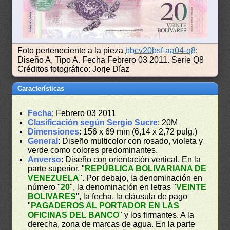
Foto perteneciente a la pieza
bbcv20bsf-aa04-q8
:
Diseño A, Tipo A. Fecha Febrero 03 2011. Serie Q8
Créditos fotográfico: Jorje Díaz
Características
Fecha
: Febrero 03 2011
Clasificación según Sergio Sucre
: 20M
Dimensiones
: 156 x 69 mm (6,14 x 2,72 pulg.)
General
: Diseño multicolor con rosado, violeta y
verde como colores predominantes.
Anverso
: Diseño con orientación vertical. En la
parte superior, "
REPÚBLICA BOLIVARIANA DE
VENEZUELA
". Por debajo, la denominación en
número "
20
", la denominación en letras "
VEINTE
BOLIVARES
", la fecha, la cláusula de pago
"
PAGADEROS AL PORTADOR EN LAS
OFICINAS DEL BANCO
" y los firmantes. A la
derecha, zona de marcas de agua. En la parte