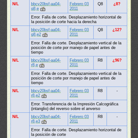
N/L
bbcv20bsf-aa04-
Febrero 03
Q8
¿8?
q8,e
2011
Error. Falla de corte. Desplazamiento horizontal de
la posición de corte hacia la derecha
N/L
bbcv20bsf-aa04-
Febrero 03
Q8
¿12?
q8,e2
2011
Error. Falla de corte. Desplazamiento vertical de la
posición de corte por manejo de papel antes de
tiempo
N/L
bbcv20bsf-aa04-
Febrero 03
R8
¿96?
r8,e
2011
Error. Falla de corte. Desplazamiento vertical de la
posición de corte por manejo de papel antes de
tiempo
N/L
bbcv20bsf-aa04-
Febrero 03
R8
-
r8,e2
2011
Error. Transferencia de la Impresión Calcográfica
(intanglio) del reverso sobre el anverso
N/L
bbcv20bsf-aa04-
Febrero 03
R8
-
r8,e3
2011
Error. Falla de corte. Desplazamiento horizontal de
la posición de corte