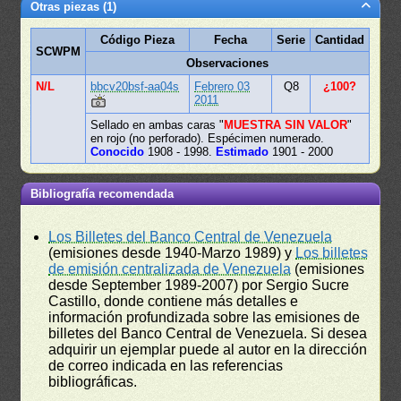
Otras piezas (1)
Código Pieza
Fecha
Serie
Cantidad
SCWPM
Observaciones
N/L
bbcv20bsf-aa04s
Febrero 03
Q8
¿100?
2011
Sellado en ambas caras "
MUESTRA SIN VALOR
"
en rojo (no perforado). Espécimen numerado.
Conocido
1908 - 1998.
Estimado
1901 - 2000
Bibliografía recomendada
Los Billetes del Banco Central de Venezuela
(emisiones desde 1940-Marzo 1989) y
Los billetes
de emisión centralizada de Venezuela
(emisiones
desde September 1989-2007) por Sergio Sucre
Castillo, donde contiene más detalles e
información profundizada sobre las emisiones de
billetes del Banco Central de Venezuela. Si desea
adquirir un ejemplar puede al autor en la dirección
de correo indicada en las referencias
bibliográficas.