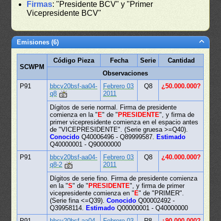
Firmas
: "Presidente BCV" y "Primer
Vicepresidente BCV"
Emisiones (6)
Código Pieza
Fecha
Serie
Cantidad
SCWPM
Observaciones
P91
bbcv20bsf-aa04-
Febrero 03
Q8
¿50.000.000?
q8
2011
Dígitos de serie normal. Firma de presidente
comienza en la "
E
" de "
PRESIDENTE
", y firma de
primer vicepresidente comienza en el espacio antes
de "VICEPRESIDENTE". (Serie gruesa >=Q40).
Conocido
Q40006496 - Q89999587.
Estimado
Q40000001 - Q90000000
P91
bbcv20bsf-aa04-
Febrero 03
Q8
¿40.000.000?
q8-2
2011
Dígitos de serie fino. Firma de presidente comienza
en la "
S
" de "
PRESIDENTE
", y firma de primer
vicepresidente comienza en "
E
" de "PRIMER".
(Serie fina <=Q39).
Conocido
Q00002492 -
Q39958114.
Estimado
Q00000001 - Q40000000
P91
bbcv20bsf-aa04-
Febrero 03
R8
¿90.000.000?