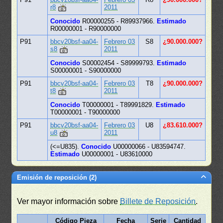
r8
2011
Conocido
R00000255 - R89937966.
Estimado
R00000001 - R90000000
P91
bbcv20bsf-aa04-
Febrero 03
S8
¿90.000.000?
s8
2011
Conocido
S00002454 - S89999793.
Estimado
S00000001 - S90000000
P91
bbcv20bsf-aa04-
Febrero 03
T8
¿90.000.000?
t8
2011
Conocido
T00000001 - T89991829.
Estimado
T00000001 - T90000000
P91
bbcv20bsf-aa04-
Febrero 03
U8
¿83.610.000?
u8
2011
(<=U835).
Conocido
U00000066 - U83594747.
Estimado
U00000001 - U83610000
Emisión de reposición (2)
Ver mayor información sobre
Billete de Reposición
.
Código Pieza
Fecha
Serie
Cantidad