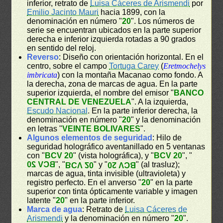
inferior, retrato de
Luisa Cáceres de Arismendi
por
Emilio Jacinto Mauri
hacia 1899, con la
denominación en número "
20
". Los números de
serie se encuentran ubicados en la parte superior
derecha e inferior izquierda rotadas a 90 grados
en sentido del reloj.
Reverso
: Diseño con orientación horizontal. En el
centro, sobre el campo
Tortuga Carey
(
Eretmochelys
imbricata
) con la montaña Macanao como fondo. A
la derecha, zona de marcas de agua. En la parte
superior izquierda, el nombre del emisor "
BANCO
CENTRAL DE VENEZUELA
". A la izquierda,
Escudo Nacional
. En la parte inferior derecha, la
denominación en número "
20
" y la denominación
en letras "
VEINTE BOLIVARES
".
Algunos elementos de seguridad
: Hilo de
seguridad holográfico aventanillado en 5 ventanas
con "
BCV 20
" (vista holográfica), y "
BCV 20
", "
BCV 20
", "
" y "
" (al trasluz);
BCV 20
BCV 20
marcas de agua, tinta invisible (ultravioleta) y
registro perfecto. En el anverso "
20
" en la parte
superior con tinta ópticamente variable y imagen
latente "
20
" en la parte inferior.
Marca de agua
: Retrato de
Luisa Cáceres de
Arismendi
y la denominación en número "
20
".