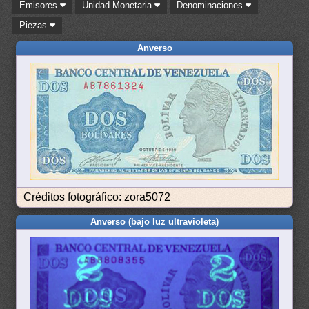
Emisores
Unidad Monetaria
Denominaciones
Piezas
Anverso
Créditos fotográfico: zora5072
Anverso (bajo luz ultravioleta)