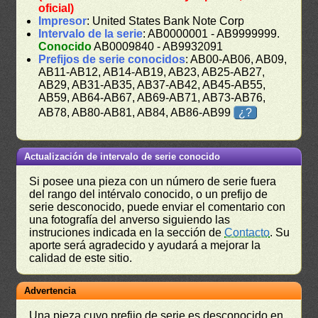
oficial)
Impresor
: United States Bank Note Corp
Intervalo de la serie
: AB0000001 - AB9999999.
Conocido
AB0009840 - AB9932091
Prefijos de serie conocidos
: AB00-AB06, AB09,
AB11-AB12, AB14-AB19, AB23, AB25-AB27,
AB29, AB31-AB35, AB37-AB42, AB45-AB55,
AB59, AB64-AB67, AB69-AB71, AB73-AB76,
AB78, AB80-AB81, AB84, AB86-AB99
¿?
Actualización de intervalo de serie conocido
Si posee una pieza con un número de serie fuera
del rango del intérvalo conocido, o un prefijo de
serie desconocido, puede enviar el comentario con
una fotografía del anverso siguiendo las
instruciones indicada en la sección de
Contacto
. Su
aporte será agradecido y ayudará a mejorar la
calidad de este sitio.
Advertencia
Una pieza cuyo prefijo de serie es desconocido en