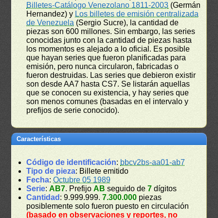
Billetes-Catálogo Venezolano 1811-2003
(Germán
Hernandez) y
Los billetes de emisión centralizada
de Venezuela
(Sergio Sucre), la cantidad de
piezas son 600 millones. Sin embargo, las series
conocidas junto con la cantidad de piezas hasta
los momentos es alejado a lo oficial. Es posible
que hayan series que fueron planificadas para
emisión, pero nunca circularon, fabricadas o
fueron destruidas. Las series que debieron existir
son desde AA7 hasta CS7. Se listarán aquellas
que se conocen su existencia, y hay series que
son menos comunes (basadas en el intervalo y
prefijos de serie conocido).
Características
Código de identificación
:
bbcv2bs-aa01-ab7
Tipo de pieza
: Billete emitido
Fecha
:
Octubre 05 1989
Serie
:
AB7
. Prefijo
AB
seguido de
7
dígitos
Cantidad
: 9.999.999.
7.300.000
piezas
posiblemente solo fueron puesto en circulación
(basado en observaciones y reportes, no