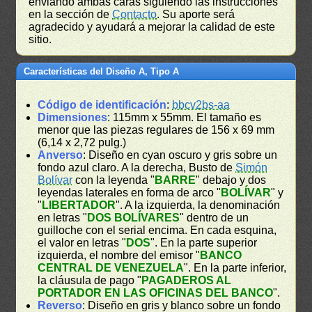
enviando ambas caras siguiendo las instrucciones
en la sección de
Contacto
. Su aporte será
agradecido y ayudará a mejorar la calidad de este
sitio.
Características del Diseño A, Tipo A
Código de identificación
:
bbcv2bs-aa
Dimensiones
: 115mm x 55mm. El tamaño es
menor que las piezas regulares de 156 x 69 mm
(6,14 x 2,72 pulg.)
Anverso
: Diseño en cyan oscuro y gris sobre un
fondo azul claro. A la derecha, Busto de
Simón
Bolívar
con la leyenda "
BARRE
" debajo y dos
leyendas laterales en forma de arco "
BOLÍVAR
" y
"
LIBERTADOR
". A la izquierda, la denominación
en letras "
DOS BOLÍVARES
" dentro de un
guilloche con el serial encima. En cada esquina,
el valor en letras "
DOS
". En la parte superior
izquierda, el nombre del emisor "
BANCO
CENTRAL DE VENEZUELA
". En la parte inferior,
la cláusula de pago "
PAGADEROS AL
PORTADOR EN LAS OFICINAS DEL BANCO
".
Reverso
: Diseño en gris y blanco sobre un fondo