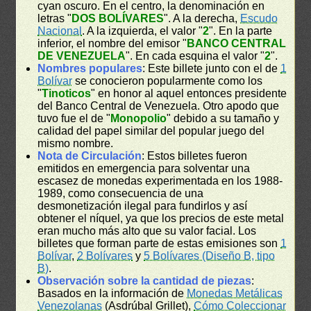
cyan oscuro. En el centro, la denominación en
letras "
DOS BOLÍVARES
". A la derecha,
Escudo
Nacional
. A la izquierda, el valor "
2
". En la parte
inferior, el nombre del emisor "
BANCO CENTRAL
DE VENEZUELA
". En cada esquina el valor "
2
".
Nombres populares
: Este billete junto con el de
1
Bolívar
se conocieron popularmente como los
"
Tinoticos
" en honor al aquel entonces presidente
del Banco Central de Venezuela. Otro apodo que
tuvo fue el de "
Monopolio
" debido a su tamaño y
calidad del papel similar del popular juego del
mismo nombre.
Nota de Circulación
: Estos billetes fueron
emitidos en emergencia para solventar una
escasez de monedas experimentada en los 1988-
1989, como consecuencia de una
desmonetización ilegal para fundirlos y así
obtener el níquel, ya que los precios de este metal
eran mucho más alto que su valor facial. Los
billetes que forman parte de estas emisiones son
1
Bolívar
,
2 Bolívares
y
5 Bolívares (Diseño B, tipo
B)
.
Observación sobre la cantidad de piezas
:
Basados en la información de
Monedas Metálicas
Venezolanas
(Asdrúbal Grillet),
Cómo Coleccionar