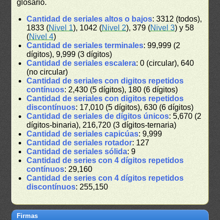
glosario.
Cantidad de seriales altos o bajos
: 3312 (todos),
1833 (
Nivel 1
), 1042 (
Nivel 2
), 379 (
Nivel 3
) y 58
(
Nivel 4
)
Cantidad de seriales terminales
: 99,999 (2
dígitos), 9,999 (3 dígitos)
Cantidad de seriales escalera
: 0 (circular), 640
(no circular)
Cantidad de seriales con digitos repetidos
contínuos
: 2,430 (5 dígitos), 180 (6 dígitos)
Cantidad de seriales con digitos repetidos
discontínuos
: 17,010 (5 dígitos), 630 (6 dígitos)
Cantidad de seriales de dígitos únicos
: 5,670 (2
dígitos-binaria), 216,720 (3 dígitos-ternaria)
Cantidad de seriales capicúas
: 9,999
Cantidad de seriales rotador
: 127
Cantidad de seriales sólida
: 9
Cantidad de series con 4 dígitos repetidos
contínuos
: 29,160
Cantidad de series con 4 dígitos repetidos
discontínuos
: 255,150
Firmas