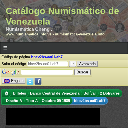
Catálogo Numismático de
Venezuela
Numismática Cheng .
www.numismatica.info.ve
-
numismatica-venezuela.info
☰
Código de página
bbcv2bs-aa01-ab7
Salta al código
Avanzada
English
🏠
Billetes
Banco Central de Venezuela
Bolívar
2 Bolívares
Diseño A
Tipo A
Octubre 05 1989
bbcv2bs-aa01-ab7