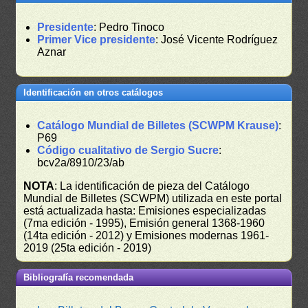
Presidente
: Pedro Tinoco
Primer Vice presidente
: José Vicente Rodríguez
Aznar
Identificación en otros catálogos
Catálogo Mundial de Billetes (SCWPM Krause)
:
P69
Código cualitativo de Sergio Sucre
:
bcv2a/8910/23/ab
NOTA
: La identificación de pieza del Catálogo
Mundial de Billetes (SCWPM) utilizada en este portal
está actualizada hasta: Emisiones especializadas
(7ma edición - 1995), Emisión general 1368-1960
(14ta edición - 2012) y Emisiones modernas 1961-
2019 (25ta edición - 2019)
Bibliografía recomendada