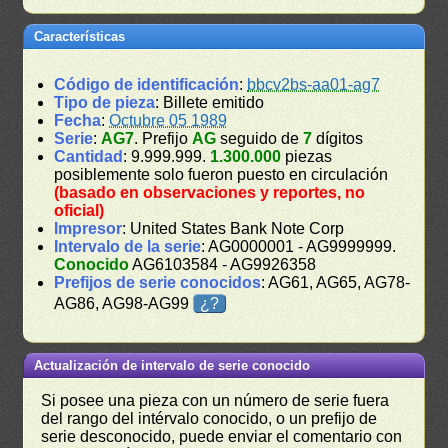
Características
Código de identificación
:
bbcv2bs-aa01-ag7
Tipo de pieza
: Billete emitido
Fecha
:
Octubre 05 1989
Serie
:
AG7
. Prefijo
AG
seguido de
7
dígitos
Cantidad
: 9.999.999.
1.300.000
piezas
posiblemente solo fueron puesto en circulación
(basado en observaciones y reportes, no
oficial)
Impresor
: United States Bank Note Corp
Intervalo de la serie
: AG0000001 - AG9999999.
Conocido
AG6103584 - AG9926358
Prefijos de serie conocidos
: AG61, AG65, AG78-
AG86, AG98-AG99
¿?
Actualización de intervalo de serie conocido
Si posee una pieza con un número de serie fuera
del rango del intérvalo conocido, o un prefijo de
serie desconocido, puede enviar el comentario con