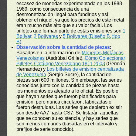
escasez de monedas experimentada en los 1988-
1989, como consecuencia de una
desmonetización ilegal para fundirlos y así
obtener el níquel, ya que los precios de este metal
eran mucho más alto que su valor facial. Los
billetes que forman parte de estas emisiones son
1
Bolívar
,
2 Bolívares
y
5 Bolívares (Diseño B, tipo
B)
.
Observación sobre la cantidad de piezas
:
Basados en la información de
Monedas Metálicas
Venezolanas
(Asdrúbal Grillet),
Cómo Coleccionar
Billetes-Catálogo Venezolano 1811-2003
(Germán
Hernandez) y
Los billetes de emisión centralizada
de Venezuela
(Sergio Sucre), la cantidad de
piezas son 600 millones. Sin embargo, las series
conocidas junto con la cantidad de piezas hasta
los momentos es alejado a lo oficial. Es posible
que hayan series que fueron planificadas para
emisión, pero nunca circularon, fabricadas o
fueron destruidas. Las series que debieron existir
son desde AA7 hasta CS7. Se listarán aquellas
que se conocen su existencia, y hay series que
son menos comunes (basadas en el intervalo y
prefijos de serie conocido).