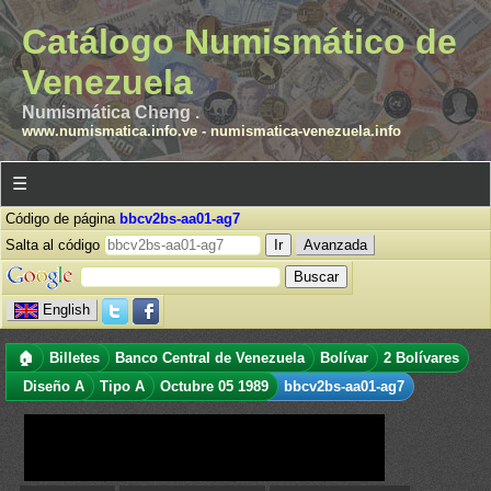
Catálogo Numismático de
Venezuela
Numismática Cheng .
www.numismatica.info.ve
-
numismatica-venezuela.info
☰
Código de página
bbcv2bs-aa01-ag7
Salta al código
Avanzada
English
🏠
Billetes
Banco Central de Venezuela
Bolívar
2 Bolívares
Diseño A
Tipo A
Octubre 05 1989
bbcv2bs-aa01-ag7