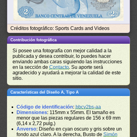
Créditos fotográfico: Sports Cards and Videos
Contribución fotográfica
Si posee una fotografía con mejor calidad a la
publicada y desea contribuir, lo puedes hacer
enviando ambas caras siguiendo las instrucciones
en la sección de
Contacto
. Su aporte será
agradecido y ayudará a mejorar la calidad de este
sitio.
Características del Diseño A, Tipo A
Código de identificación
:
bbcv2bs-aa
Dimensiones
: 115mm x 55mm. El tamaño es
menor que las piezas regulares de 156 x 69 mm
(6,14 x 2,72 pulg.)
Anverso
: Diseño en cyan oscuro y gris sobre un
fondo azul claro. A la derecha, Busto de
Simón