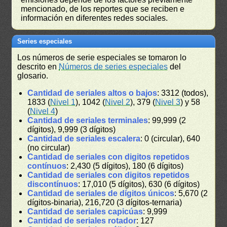
mencionado, de los reportes que se reciben e
información en diferentes redes sociales.
Series especiales
Los números de serie especiales se tomaron lo
descrito en
Números de series especiales
del
glosario.
Cantidad de seriales altos o bajos
: 3312 (todos),
1833 (
Nivel 1
), 1042 (
Nivel 2
), 379 (
Nivel 3
) y 58
(
Nivel 4
)
Cantidad de seriales terminales
: 99,999 (2
dígitos), 9,999 (3 dígitos)
Cantidad de seriales escalera
: 0 (circular), 640
(no circular)
Cantidad de seriales con digitos repetidos
contínuos
: 2,430 (5 dígitos), 180 (6 dígitos)
Cantidad de seriales con digitos repetidos
discontínuos
: 17,010 (5 dígitos), 630 (6 dígitos)
Cantidad de seriales de dígitos únicos
: 5,670 (2
dígitos-binaria), 216,720 (3 dígitos-ternaria)
Cantidad de seriales capicúas
: 9,999
Cantidad de seriales rotador
: 127