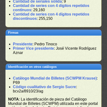
Cantidad de seriales sólida
: 9
Cantidad de series con 4 dígitos repetidos
contínuos
: 29,160
Cantidad de series con 4 dígitos repetidos
discontínuos
: 255,150
Firmas
Presidente
: Pedro Tinoco
Primer Vice presidente
: José Vicente Rodríguez
Aznar
Identificación en otros catálogos
Catálogo Mundial de Billetes (SCWPM Krause)
:
P69
Código cualitativo de Sergio Sucre
:
bcv2a/8910/23/ag
NOTA
: La identificación de pieza del Catálogo
Mundial de Billetes (SCWPM) utilizada en este portal