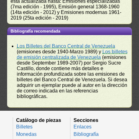
está actualizada hasta: Emisiones especializadas
(7ma edición - 1995), Emisión general 1368-1960
(14ta edición - 2012) y Emisiones modernas 1961-
2019 (25ta edición - 2019)
Bibliografía recomendada
Los Billetes del Banco Central de Venezuela
(emisiones desde 1940-Marzo 1989) y
Los billetes
de emisión centralizada de Venezuela
(emisiones
desde September 1989-2007) por Sergio Sucre
Castillo, donde contiene más detalles e
información profundizada sobre las emisiones de
billetes del Banco Central de Venezuela. Si desea
adquirir un ejemplar puede al autor en la dirección
de correo indicada en las referencias
bibliográficas.
Catálogo de piezas
Secciones
Billetes
Enlaces
Monedas
Bibliografía