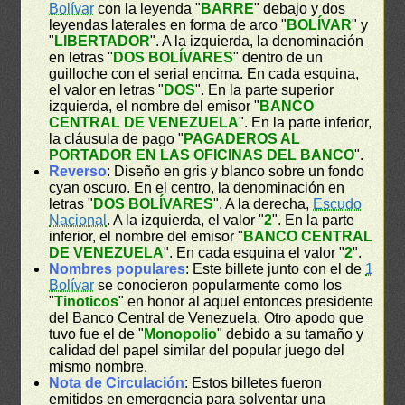
Bolívar
con la leyenda "
BARRE
" debajo y dos
leyendas laterales en forma de arco "
BOLÍVAR
" y
"
LIBERTADOR
". A la izquierda, la denominación
en letras "
DOS BOLÍVARES
" dentro de un
guilloche con el serial encima. En cada esquina,
el valor en letras "
DOS
". En la parte superior
izquierda, el nombre del emisor "
BANCO
CENTRAL DE VENEZUELA
". En la parte inferior,
la cláusula de pago "
PAGADEROS AL
PORTADOR EN LAS OFICINAS DEL BANCO
".
Reverso
: Diseño en gris y blanco sobre un fondo
cyan oscuro. En el centro, la denominación en
letras "
DOS BOLÍVARES
". A la derecha,
Escudo
Nacional
. A la izquierda, el valor "
2
". En la parte
inferior, el nombre del emisor "
BANCO CENTRAL
DE VENEZUELA
". En cada esquina el valor "
2
".
Nombres populares
: Este billete junto con el de
1
Bolívar
se conocieron popularmente como los
"
Tinoticos
" en honor al aquel entonces presidente
del Banco Central de Venezuela. Otro apodo que
tuvo fue el de "
Monopolio
" debido a su tamaño y
calidad del papel similar del popular juego del
mismo nombre.
Nota de Circulación
: Estos billetes fueron
emitidos en emergencia para solventar una