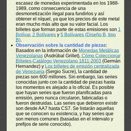
escasez de monedas experimentada en los 1988-
1989, como consecuencia de una
desmonetización ilegal para fundirlos y así
obtener el níquel, ya que los precios de este metal
eran mucho más alto que su valor facial. Los
billetes que forman parte de estas emisiones son
1
Bolívar
,
2 Bolívares
y
5 Bolívares (Diseño B, tipo
B)
.
Observación sobre la cantidad de piezas
:
Basados en la información de
Monedas Metálicas
Venezolanas
(Asdrúbal Grillet),
Cómo Coleccionar
Billetes-Catálogo Venezolano 1811-2003
(Germán
Hernandez) y
Los billetes de emisión centralizada
de Venezuela
(Sergio Sucre), la cantidad de
piezas son 600 millones. Sin embargo, las series
conocidas junto con la cantidad de piezas hasta
los momentos es alejado a lo oficial. Es posible
que hayan series que fueron planificadas para
emisión, pero nunca circularon, fabricadas o
fueron destruidas. Las series que debieron existir
son desde AA7 hasta CS7. Se listarán aquellas
que se conocen su existencia, y hay series que
son menos comunes (basadas en el intervalo y
prefijos de serie conocido).