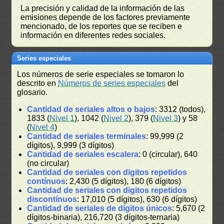
La precisión y calidad de la información de las
emisiones depende de los factores previamente
mencionado, de los reportes que se reciben e
información en diferentes redes sociales.
Series especiales
Los números de serie especiales se tomaron lo
descrito en
Números de series especiales
del
glosario.
Cantidad de seriales altos o bajos
: 3312 (todos),
1833 (
Nivel 1
), 1042 (
Nivel 2
), 379 (
Nivel 3
) y 58
(
Nivel 4
)
Cantidad de seriales terminales
: 99,999 (2
dígitos), 9,999 (3 dígitos)
Cantidad de seriales escalera
: 0 (circular), 640
(no circular)
Cantidad de seriales con digitos repetidos
contínuos
: 2,430 (5 dígitos), 180 (6 dígitos)
Cantidad de seriales con digitos repetidos
discontínuos
: 17,010 (5 dígitos), 630 (6 dígitos)
Cantidad de seriales de dígitos únicos
: 5,670 (2
dígitos-binaria), 216,720 (3 dígitos-ternaria)