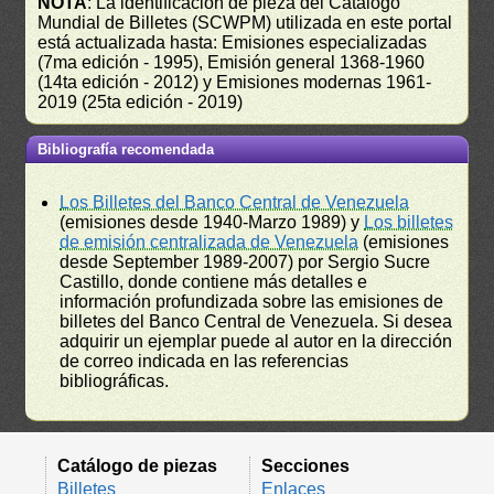
NOTA
: La identificación de pieza del Catálogo
Mundial de Billetes (SCWPM) utilizada en este portal
está actualizada hasta: Emisiones especializadas
(7ma edición - 1995), Emisión general 1368-1960
(14ta edición - 2012) y Emisiones modernas 1961-
2019 (25ta edición - 2019)
Bibliografía recomendada
Los Billetes del Banco Central de Venezuela
(emisiones desde 1940-Marzo 1989) y
Los billetes
de emisión centralizada de Venezuela
(emisiones
desde September 1989-2007) por Sergio Sucre
Castillo, donde contiene más detalles e
información profundizada sobre las emisiones de
billetes del Banco Central de Venezuela. Si desea
adquirir un ejemplar puede al autor en la dirección
de correo indicada en las referencias
bibliográficas.
Catálogo de piezas
Secciones
Billetes
Enlaces