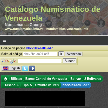
Catálogo Numismático de
Venezuela
Numismática Cheng .
www.numismatica.info.ve
-
numismatica-venezuela.info
☰
Código de página
bbcv2bs-aa01-ad7
Salta al código
Avanzada
English
🏠
Billetes
Banco Central de Venezuela
Bolívar
2 Bolívares
Diseño A
Tipo A
Octubre 05 1989
bbcv2bs-aa01-ad7