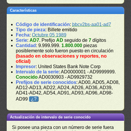
Características
Código de identificación
:
bbcv2bs-aa01-ad7
Tipo de pieza
: Billete emitido
Fecha
:
Octubre 05 1989
Serie
:
AD7
. Prefijo
AD
seguido de
7
dígitos
Cantidad
: 9.999.999.
1.800.000
piezas
posiblemente solo fueron puesto en circulación
(basado en observaciones y reportes, no
oficial)
Impresor
: United States Bank Note Corp
Intervalo de la serie
: AD0000001 - AD9999999.
Conocido
AD0030903 - AD9929732
Prefijos de serie conocidos
: AD00, AD05, AD08,
AD12-AD13, AD22, AD24, AD26, AD36, AD39,
AD41-AD42, AD54, AD91, AD93, AD96, AD98-
AD99
¿?
Actualización de intervalo de serie conocido
Si posee una pieza con un número de serie fuera