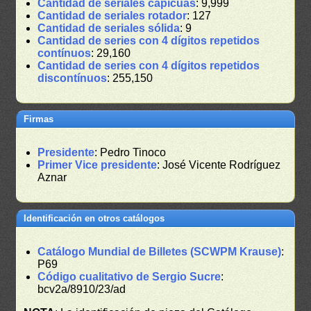
Cantidad de seriales capicúas
: 9,999
Cantidad de seriales rotador
: 127
Cantidad de seriales sólida
: 9
Cantidad de series con 4 dígitos repetidos
contínuos
: 29,160
Cantidad de series con 4 dígitos repetidos
discontínuos
: 255,150
Firmas
Presidente
: Pedro Tinoco
Primer Vice presidente
: José Vicente Rodríguez
Aznar
Identificación en otros catálogos
Catálogo Mundial de Billetes (SCWPM Krause)
:
P69
Código cualitativo de Sergio Sucre
:
bcv2a/8910/23/ad