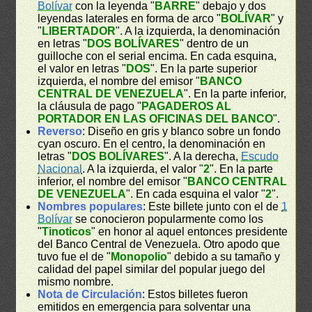
Bolívar
con la leyenda "
BARRE
" debajo y dos
leyendas laterales en forma de arco "
BOLÍVAR
" y
"
LIBERTADOR
". A la izquierda, la denominación
en letras "
DOS BOLÍVARES
" dentro de un
guilloche con el serial encima. En cada esquina,
el valor en letras "
DOS
". En la parte superior
izquierda, el nombre del emisor "
BANCO
CENTRAL DE VENEZUELA
". En la parte inferior,
la cláusula de pago "
PAGADEROS AL
PORTADOR EN LAS OFICINAS DEL BANCO
".
Reverso
: Diseño en gris y blanco sobre un fondo
cyan oscuro. En el centro, la denominación en
letras "
DOS BOLÍVARES
". A la derecha,
Escudo
Nacional
. A la izquierda, el valor "
2
". En la parte
inferior, el nombre del emisor "
BANCO CENTRAL
DE VENEZUELA
". En cada esquina el valor "
2
".
Nombres populares
: Este billete junto con el de
1
Bolívar
se conocieron popularmente como los
"
Tinoticos
" en honor al aquel entonces presidente
del Banco Central de Venezuela. Otro apodo que
tuvo fue el de "
Monopolio
" debido a su tamaño y
calidad del papel similar del popular juego del
mismo nombre.
Nota de Circulación
: Estos billetes fueron
emitidos en emergencia para solventar una