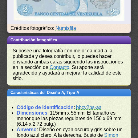
Créditos fotográfico:
Numisfila
Contribución fotográfica
Si posee una fotografía con mejor calidad a la
publicada y desea contribuir, lo puedes hacer
enviando ambas caras siguiendo las instrucciones
en la sección de
Contacto
. Su aporte será
agradecido y ayudará a mejorar la calidad de este
sitio.
Características del Diseño A, Tipo A
Código de identificación
:
bbcv2bs-aa
Dimensiones
: 115mm x 55mm. El tamaño es
menor que las piezas regulares de 156 x 69 mm
(6,14 x 2,72 pulg.)
Anverso
: Diseño en cyan oscuro y gris sobre un
fondo azul claro. A la derecha, Busto de
Simón