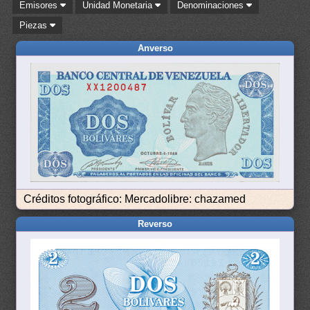
Emisores
Unidad Monetaria
Denominaciones
Piezas
Anverso
Créditos fotográfico: Mercadolibre: chazamed
Reverso