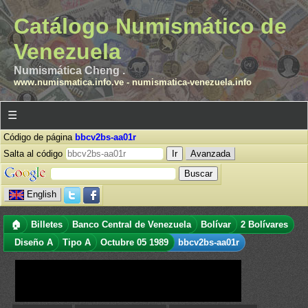
Catálogo Numismático de
Venezuela
Numismática Cheng .
www.numismatica.info.ve
-
numismatica-venezuela.info
☰
Código de página
bbcv2bs-aa01r
Salta al código
Avanzada
English
🏠
Billetes
Banco Central de Venezuela
Bolívar
2 Bolívares
Diseño A
Tipo A
Octubre 05 1989
bbcv2bs-aa01r