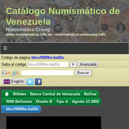
Catálogo Numismático de
Venezuela
Numismática Cheng .
www.numismatica.info.ve
-
numismatica-venezuela.info
☰
Código de página
bbcv5000bs-ba02s
Salta al código
Avanzada
English
🏠
Billetes
Banco Central de Venezuela
Bolívar
5000 Bolívares
Diseño B
Tipo A
Agosto 13 2002
bbcv5000bs-ba02s