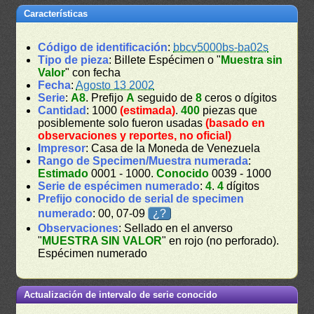
Características
Código de identificación
:
bbcv5000bs-ba02s
Tipo de pieza
: Billete Espécimen o "
Muestra sin
Valor
" con fecha
Fecha
:
Agosto 13 2002
Serie
:
A8
. Prefijo
A
seguido de
8
ceros o dígitos
Cantidad
: 1000
(estimada)
.
400
piezas que
posiblemente solo fueron usadas
(basado en
observaciones y reportes, no oficial)
Impresor
: Casa de la Moneda de Venezuela
Rango de Specimen/Muestra numerada
:
Estimado
0001 - 1000.
Conocido
0039 - 1000
Serie de espécimen numerado
:
4
.
4
dígitos
Prefijo conocido de serial de specimen
numerado
: 00, 07-09
¿?
Observaciones
: Sellado en el anverso
"
MUESTRA SIN VALOR
" en rojo (no perforado).
Espécimen numerado
Actualización de intervalo de serie conocido