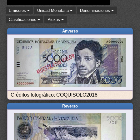
Emisores
Unidad Monetaria
Denominaciones
Clasificaciones
Piezas
Anverso
Créditos fotográfico: COQUISOLO2018
Reverso