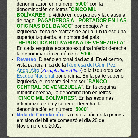
denominación en número "
5000
" con la
denominación en letras "
CINCO MIL
BOLÍVARES
" dividido en dos partes y la cláusula
de pago "
PAGADEROS AL PORTADOR EN LAS
OFICINAS DEL BANCO
" por debajo. A la
izquierda, zona de marcas de agua. En la esquina
superior izquierda, el nombre del país
"
REPÚBLICA BOLIVARIANA DE VENEZUELA
".
En cada esquina excepto esquina inferior derecha
la denominación en número "
5000
".
Reverso
: Diseño en tonalidad azul. En el centro,
vista panorámica de la
Represa del Guri
,
Pez
Angel Alto
(
Pterophyllum Altum
) a la izquierda con
Escudo Nacional
por encima. En la parte superior
izquierda, el nombre del emisor "
BANCO
CENTRAL DE VENEZUELA
". En la esquina
inferior derecha,, la denominación en letras
"
CINCO MIL BOLÍVARES
". En las esquinas
inferior izquierda y superior derecha, la
denominación en número "
5000
".
Nota de Circulación
: La circulación de la primera
emisión del billete comenzó el día 28 de
Noviembre de 2002.