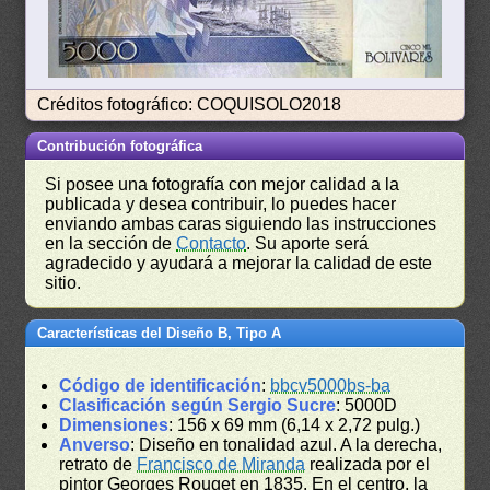
Créditos fotográfico: COQUISOLO2018
Contribución fotográfica
Si posee una fotografía con mejor calidad a la
publicada y desea contribuir, lo puedes hacer
enviando ambas caras siguiendo las instrucciones
en la sección de
Contacto
. Su aporte será
agradecido y ayudará a mejorar la calidad de este
sitio.
Características del Diseño B, Tipo A
Código de identificación
:
bbcv5000bs-ba
Clasificación según Sergio Sucre
: 5000D
Dimensiones
: 156 x 69 mm (6,14 x 2,72 pulg.)
Anverso
: Diseño en tonalidad azul. A la derecha,
retrato de
Francisco de Miranda
realizada por el
pintor Georges Rouget en 1835. En el centro, la