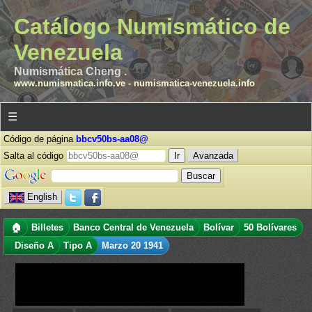
Catálogo Numismático de
Venezuela
Numismática Cheng .
www.numismatica.info.ve
-
numismatica-venezuela.info
☰
Código de página
bbcv50bs-aa08@
Salta al código
Avanzada
English
🏠
Billetes
Banco Central de Venezuela
Bolívar
50 Bolívares
Diseño A
Tipo A
Marzo 20 1941