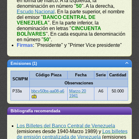
en forma de marco. A la izquierda, la
denominación en número "
50
". A la derecha,
Escudo Nacional
. En la parte superior, el nombre
del emisor "
BANCO CENTRAL DE
VENEZUELA
". En la parte inferior, la
denominación en letras "
CINCUENTA
BOLÍVARES
". En cada esquina la denominación
en número "
50
".
Firmas
: "Presidente" y "Primer Vice presidente"
Emisiones (1)
Código Pieza
Fecha
Serie
Cantidad
SCWPM
Observaciones
P33a
bbcv50bs-aa08-a6
Marzo 20
A6
50.000
1941
Bibliografía recomendada
Los Billetes del Banco Central de Venezuela
(emisiones desde 1940-Marzo 1989) y
Los billetes
de emisión centralizada de Venezuela
(emisiones