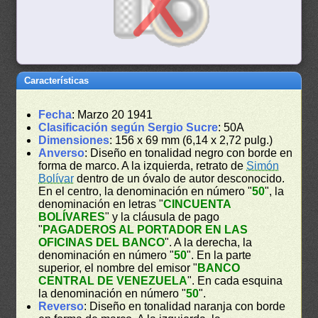
Características
Fecha
: Marzo 20 1941
Clasificación según Sergio Sucre
: 50A
Dimensiones
: 156 x 69 mm (6,14 x 2,72 pulg.)
Anverso
: Diseño en tonalidad negro con borde en
forma de marco. A la izquierda, retrato de
Simón
Bolívar
dentro de un óvalo de autor desconocido.
En el centro, la denominación en número "
50
", la
denominación en letras "
CINCUENTA
BOLÍVARES
" y la cláusula de pago
"
PAGADEROS AL PORTADOR EN LAS
OFICINAS DEL BANCO
". A la derecha, la
denominación en número "
50
". En la parte
superior, el nombre del emisor "
BANCO
CENTRAL DE VENEZUELA
". En cada esquina
la denominación en número "
50
".
Reverso
: Diseño en tonalidad naranja con borde