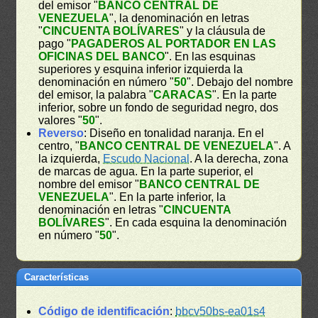
del emisor "
BANCO CENTRAL DE
VENEZUELA
", la denominación en letras
"
CINCUENTA BOLÍVARES
" y la cláusula de
pago "
PAGADEROS AL PORTADOR EN LAS
OFICINAS DEL BANCO
". En las esquinas
superiores y esquina inferior izquierda la
denominación en número "
50
". Debajo del nombre
del emisor, la palabra "
CARACAS
". En la parte
inferior, sobre un fondo de seguridad negro, dos
valores "
50
".
Reverso
: Diseño en tonalidad naranja. En el
centro, "
BANCO CENTRAL DE VENEZUELA
". A
la izquierda,
Escudo Nacional
. A la derecha, zona
de marcas de agua. En la parte superior, el
nombre del emisor "
BANCO CENTRAL DE
VENEZUELA
". En la parte inferior, la
denominación en letras "
CINCUENTA
BOLÍVARES
". En cada esquina la denominación
en número "
50
".
Características
Código de identificación
:
bbcv50bs-ea01s4