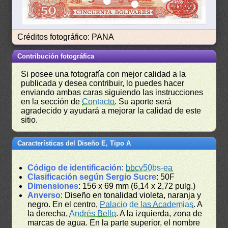
Créditos fotográfico: PANA
Contribución fotográfica
Si posee una fotografía con mejor calidad a la
publicada y desea contribuir, lo puedes hacer
enviando ambas caras siguiendo las instrucciones
en la sección de
Contacto
. Su aporte será
agradecido y ayudará a mejorar la calidad de este
sitio.
Características del Diseño E, Tipo A
Código de identificación
:
bbcv50bs-ea
Clasificación según Sergio Sucre
: 50F
Dimensiones
: 156 x 69 mm (6,14 x 2,72 pulg.)
Anverso
: Diseño en tonalidad violeta, naranja y
negro. En el centro,
Palacio de las Academias
. A
la derecha,
Andrés Bello
. A la izquierda, zona de
marcas de agua. En la parte superior, el nombre