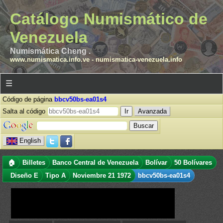
Catálogo Numismático de
Venezuela
Numismática Cheng .
www.numismatica.info.ve
-
numismatica-venezuela.info
☰
Código de página
bbcv50bs-ea01s4
Salta al código
Avanzada
English
🏠
Billetes
Banco Central de Venezuela
Bolívar
50 Bolívares
Diseño E
Tipo A
Noviembre 21 1972
bbcv50bs-ea01s4