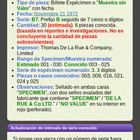
Tipo de pieza
: Billete Espécimen o "
Muestra sin
Valor
" con fecha
Fecha
:
Noviembre 21 1972
Serie
:
B7
. Prefijo
B
seguido de
7
ceros o dígitos
Cantidad
: 30
(estimada)
.
6
piezas conocida.
(basada en reportes e investigaciones. No es
concluyente la cantidad de piezas
sobrevivientes)
Impresor
: Thomas De La Rue & Company,
Limited
Rango de Specimen/Muestra numerada
:
Estimado
001 - 030.
Conocido
003 - 025
Serie de espécimen numerado
:
3
.
3
dígitos
Piezas o casos conocidos
: 003, 009, 016, 021,
024 y 025
Observaciones
: Sellado en ambas caras
"
SPECIMEN
", con dos sellos ovalados del
fabricante que contiene "
SPECIMEN
" / "
DE LA
RUE & Co̲ LTD.
" / "
NO VALUE
" en su interior en
rojo (perforado).
Actualización de intervalo de serie conocido
Si posee una pieza con un número de serie fuera