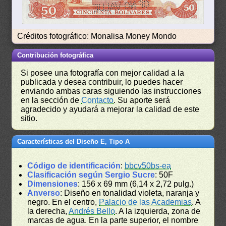
Créditos fotográfico: Monalisa Money Mondo
Contribución fotográfica
Si posee una fotografía con mejor calidad a la
publicada y desea contribuir, lo puedes hacer
enviando ambas caras siguiendo las instrucciones
en la sección de
Contacto
. Su aporte será
agradecido y ayudará a mejorar la calidad de este
sitio.
Características del Diseño E, Tipo A
Código de identificación
:
bbcv50bs-ea
Clasificación según Sergio Sucre
: 50F
Dimensiones
: 156 x 69 mm (6,14 x 2,72 pulg.)
Anverso
: Diseño en tonalidad violeta, naranja y
negro. En el centro,
Palacio de las Academias
. A
la derecha,
Andrés Bello
. A la izquierda, zona de
marcas de agua. En la parte superior, el nombre