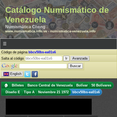
Catálogo Numismático de
Venezuela
Numismática Cheng .
www.numismatica.info.ve
-
numismatica-venezuela.info
☰
Código de página
bbcv50bs-ea01s6
Salta al código
Avanzada
English
🏠
Billetes
Banco Central de Venezuela
Bolívar
50 Bolívares
Diseño E
Tipo A
Noviembre 21 1972
bbcv50bs-ea01s6