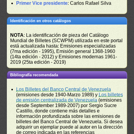
Primer Vice presidente
: Carlos Rafael Silva
Identificación en otros catálogos
NOTA
: La identificación de pieza del Catálogo
Mundial de Billetes (SCWPM) utilizada en este portal
está actualizada hasta: Emisiones especializadas
(7ma edición - 1995), Emisión general 1368-1960
(14ta edición - 2012) y Emisiones modernas 1961-
2019 (25ta edición - 2019)
Bibliografía recomendada
Los Billetes del Banco Central de Venezuela
(emisiones desde 1940-Marzo 1989) y
Los billetes
de emisión centralizada de Venezuela
(emisiones
desde September 1989-2007) por Sergio Sucre
Castillo, donde contiene más detalles e
información profundizada sobre las emisiones de
billetes del Banco Central de Venezuela. Si desea
adquirir un ejemplar puede al autor en la dirección
de correo indicada en las referencias