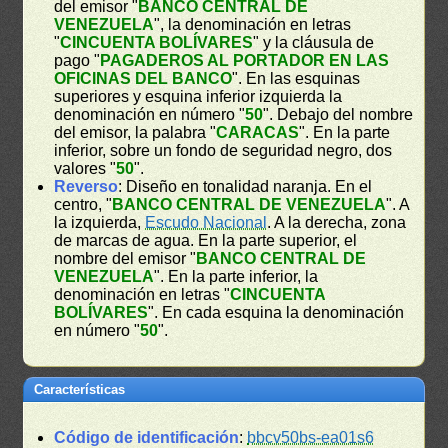
del emisor "
BANCO CENTRAL DE
VENEZUELA
", la denominación en letras
"
CINCUENTA BOLÍVARES
" y la cláusula de
pago "
PAGADEROS AL PORTADOR EN LAS
OFICINAS DEL BANCO
". En las esquinas
superiores y esquina inferior izquierda la
denominación en número "
50
". Debajo del nombre
del emisor, la palabra "
CARACAS
". En la parte
inferior, sobre un fondo de seguridad negro, dos
valores "
50
".
Reverso
: Diseño en tonalidad naranja. En el
centro, "
BANCO CENTRAL DE VENEZUELA
". A
la izquierda,
Escudo Nacional
. A la derecha, zona
de marcas de agua. En la parte superior, el
nombre del emisor "
BANCO CENTRAL DE
VENEZUELA
". En la parte inferior, la
denominación en letras "
CINCUENTA
BOLÍVARES
". En cada esquina la denominación
en número "
50
".
Características
Código de identificación
:
bbcv50bs-ea01s6