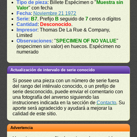
Tipo de pieza
: Billete Espécimen o "
Muestra sin
Valor
" con fecha
Fecha
:
Noviembre 21 1972
Serie
:
B7
. Prefijo
B
seguido de
7
ceros o dígitos
Cantidad
:
Desconocido
.
Impresor
: Thomas De La Rue & Company,
Limited
Observaciones
: "
SPECIMEN OF NO VALUE
"
(especimen sin valor) en huecos. Espécimen no
numerado
Actualización de intervalo de serie conocido
Si posee una pieza con un número de serie fuera
del rango del intérvalo conocido, o un prefijo de
serie desconocido, puede enviar el comentario con
una fotografía del anverso siguiendo las
instruciones indicada en la sección de
Contacto
. Su
aporte será agradecido y ayudará a mejorar la
calidad de este sitio.
Advertencia