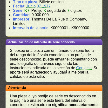
Tipo de pieza
: Billete emitido
Fecha
:
Junio 07 1977
Serie
:
K7
. Prefijo
K
seguido de
7
dígitos
Cantidad
: 9.000.000.
Impresor
: Thomas De La Rue & Company,
Limited
Intervalo de la serie
: K0000001 - K9000000.
Actualización de intervalo de serie conocido
Si posee una pieza con un número de serie fuera
del rango del intérvalo conocido, o un prefijo de
serie desconocido, puede enviar el comentario con
una fotografía del anverso siguiendo las
instruciones indicada en la sección de
Contacto
. Su
aporte será agradecido y ayudará a mejorar la
calidad de este sitio.
Advertencia
Una pieza cuyo prefijo de serie es desconocido en
la página o una serie está fuera del intérvalo
conocido o estimado
no significa necesariamente