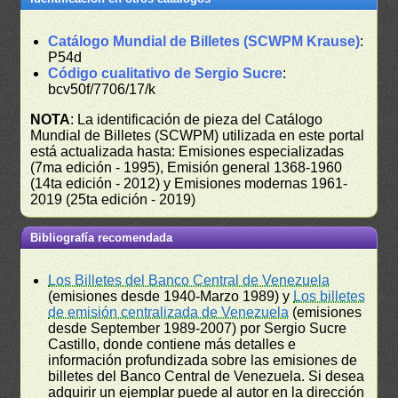
Catálogo Mundial de Billetes (SCWPM Krause)
:
P54d
Código cualitativo de Sergio Sucre
:
bcv50f/7706/17/k
NOTA
: La identificación de pieza del Catálogo
Mundial de Billetes (SCWPM) utilizada en este portal
está actualizada hasta: Emisiones especializadas
(7ma edición - 1995), Emisión general 1368-1960
(14ta edición - 2012) y Emisiones modernas 1961-
2019 (25ta edición - 2019)
Bibliografía recomendada
Los Billetes del Banco Central de Venezuela
(emisiones desde 1940-Marzo 1989) y
Los billetes
de emisión centralizada de Venezuela
(emisiones
desde September 1989-2007) por Sergio Sucre
Castillo, donde contiene más detalles e
información profundizada sobre las emisiones de
billetes del Banco Central de Venezuela. Si desea
adquirir un ejemplar puede al autor en la dirección