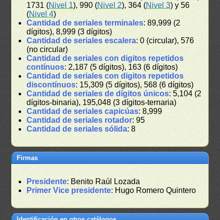
1731 (
Nivel 1
), 990 (
Nivel 2
), 364 (
Nivel 3
) y 56
(
Nivel 4
)
Cantidad de seriales terminales
: 89,999 (2
dígitos), 8,999 (3 dígitos)
Cantidad de seriales escalera
: 0 (circular), 576
(no circular)
Cantidad de seriales con digitos repetidos
contínuos
: 2,187 (5 dígitos), 163 (6 dígitos)
Cantidad de seriales con digitos repetidos
discontínuos
: 15,309 (5 dígitos), 568 (6 dígitos)
Cantidad de seriales de dígitos únicos
: 5,104 (2
dígitos-binaria), 195,048 (3 dígitos-ternaria)
Cantidad de seriales capicúas
: 8,999
Cantidad de seriales rotador
: 95
Cantidad de seriales sólida
: 8
Firmas
Presidente
: Benito Raúl Lozada
Primer Vice presidente
: Hugo Romero Quintero
Identificación en otros catálogos