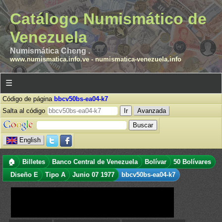
Catálogo Numismático de
Venezuela
Numismática Cheng .
www.numismatica.info.ve
-
numismatica-venezuela.info
☰
Código de página
bbcv50bs-ea04-k7
Salta al código
Avanzada
English
🏠
Billetes
Banco Central de Venezuela
Bolívar
50 Bolívares
Diseño E
Tipo A
Junio 07 1977
bbcv50bs-ea04-k7