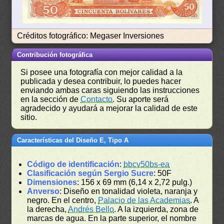
Créditos fotográfico: Megaser Inversiones
Contribución fotográfica
Si posee una fotografía con mejor calidad a la
publicada y desea contribuir, lo puedes hacer
enviando ambas caras siguiendo las instrucciones
en la sección de
Contacto
. Su aporte será
agradecido y ayudará a mejorar la calidad de este
sitio.
Características del Diseño E, Tipo A
Código de identificación
:
bbcv50bs-ea
Clasificación según Sergio Sucre
: 50F
Dimensiones
: 156 x 69 mm (6,14 x 2,72 pulg.)
Anverso
: Diseño en tonalidad violeta, naranja y
negro. En el centro,
Palacio de las Academias
. A
la derecha,
Andrés Bello
. A la izquierda, zona de
marcas de agua. En la parte superior, el nombre