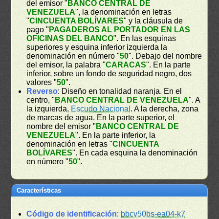
del emisor "
BANCO CENTRAL DE
VENEZUELA
", la denominación en letras
"
CINCUENTA BOLÍVARES
" y la cláusula de
pago "
PAGADEROS AL PORTADOR EN LAS
OFICINAS DEL BANCO
". En las esquinas
superiores y esquina inferior izquierda la
denominación en número "
50
". Debajo del nombre
del emisor, la palabra "
CARACAS
". En la parte
inferior, sobre un fondo de seguridad negro, dos
valores "
50
".
Reverso
: Diseño en tonalidad naranja. En el
centro, "
BANCO CENTRAL DE VENEZUELA
". A
la izquierda,
Escudo Nacional
. A la derecha, zona
de marcas de agua. En la parte superior, el
nombre del emisor "
BANCO CENTRAL DE
VENEZUELA
". En la parte inferior, la
denominación en letras "
CINCUENTA
BOLÍVARES
". En cada esquina la denominación
en número "
50
".
Características
Código de identificación
:
bbcv50bs-ea04-k7