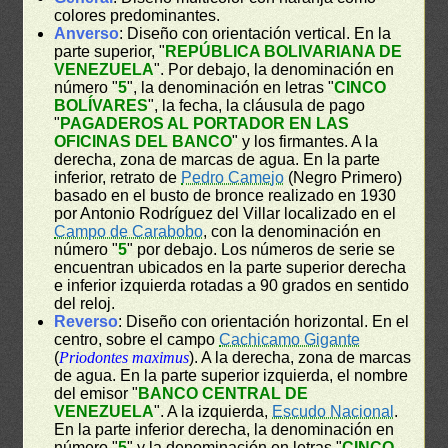
colores predominantes.
Anverso
: Diseño con orientación vertical. En la
parte superior, "
REPÚBLICA BOLIVARIANA DE
VENEZUELA
". Por debajo, la denominación en
número "
5
", la denominación en letras "
CINCO
BOLÍVARES
", la fecha, la cláusula de pago
"
PAGADEROS AL PORTADOR EN LAS
OFICINAS DEL BANCO
" y los firmantes. A la
derecha, zona de marcas de agua. En la parte
inferior, retrato de
Pedro Camejo
(Negro Primero)
basado en el busto de bronce realizado en 1930
por Antonio Rodríguez del Villar localizado en el
Campo de Carabobo
, con la denominación en
número "
5
" por debajo. Los números de serie se
encuentran ubicados en la parte superior derecha
e inferior izquierda rotadas a 90 grados en sentido
del reloj.
Reverso
: Diseño con orientación horizontal. En el
centro, sobre el campo
Cachicamo Gigante
(
Priodontes maximus
). A la derecha, zona de marcas
de agua. En la parte superior izquierda, el nombre
del emisor "
BANCO CENTRAL DE
VENEZUELA
". A la izquierda,
Escudo Nacional
.
En la parte inferior derecha, la denominación en
número "
5
" y la denominación en letras "
CINCO