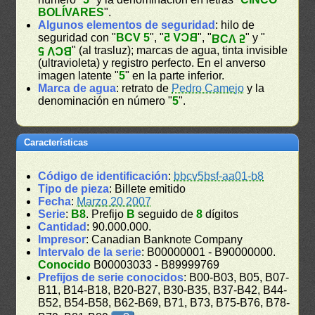
BOLÍVARES
".
Algunos elementos de seguridad
: hilo de
seguridad con "
BCV 5
", "
BCV 5
", "
" y "
BCV 5
" (al trasluz); marcas de agua, tinta invisible
BCV 5
(ultravioleta) y registro perfecto. En el anverso
imagen latente "
5
" en la parte inferior.
Marca de agua
: retrato de
Pedro Camejo
y la
denominación en número "
5
".
Características
Código de identificación
:
bbcv5bsf-aa01-b8
Tipo de pieza
: Billete emitido
Fecha
:
Marzo 20 2007
Serie
:
B8
. Prefijo
B
seguido de
8
dígitos
Cantidad
: 90.000.000.
Impresor
: Canadian Banknote Company
Intervalo de la serie
: B00000001 - B90000000.
Conocido
B00003033 - B89999769
Prefijos de serie conocidos
: B00-B03, B05, B07-
B11, B14-B18, B20-B27, B30-B35, B37-B42, B44-
B52, B54-B58, B62-B69, B71, B73, B75-B76, B78-