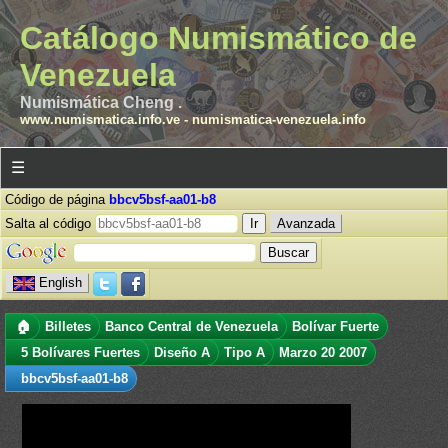
Catálogo Numismático de
Venezuela
Numismática Cheng .
www.numismatica.info.ve
-
numismatica-venezuela.info
☰
Código de página
bbcv5bsf-aa01-b8
Salta al código
Avanzada
English
🏠
Billetes
Banco Central de Venezuela
Bolívar Fuerte
5 Bolívares Fuertes
Diseño A
Tipo A
Marzo 20 2007
bbcv5bsf-aa01-b8