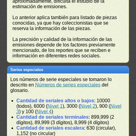
aproximadamente, dificulta el estudio de la
estimación de emisiones.
Lo anterior aplica también para listado de piezas
conocidas, ya que hay coleccionistas que se
reserva la información de las piezas.
La precisión y calidad de la información de las
emisiones depende de los factores previamente
mencionado, de los reportes que se reciben e
información en diferentes redes sociales.
Series especiales
Los números de serie especiales se tomaron lo
descrito en
Números de series especiales
del
glosario.
Cantidad de seriales altos o bajos
: 10000
(todos), 6000 (
Nivel 1
), 3000 (
Nivel 2
), 900 (
Nivel
3
) y 100 (
Nivel 4
)
Cantidad de seriales terminales
: 899,999 (2
dígitos), 89,999 (3 dígitos), 8,999 (4 dígitos)
Cantidad de seriales escalera
: 630 (circular),
1,152 (no circular)