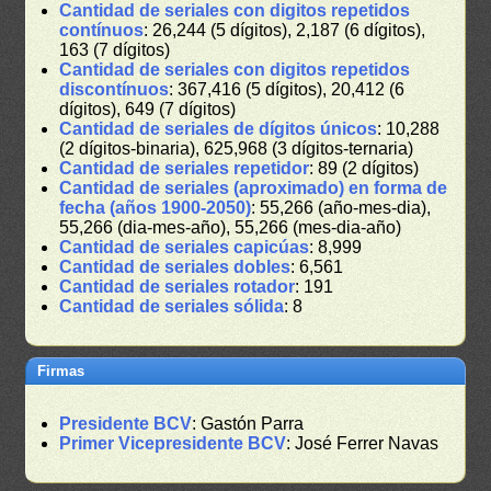
Cantidad de seriales con digitos repetidos
contínuos
: 26,244 (5 dígitos), 2,187 (6 dígitos),
163 (7 dígitos)
Cantidad de seriales con digitos repetidos
discontínuos
: 367,416 (5 dígitos), 20,412 (6
dígitos), 649 (7 dígitos)
Cantidad de seriales de dígitos únicos
: 10,288
(2 dígitos-binaria), 625,968 (3 dígitos-ternaria)
Cantidad de seriales repetidor
: 89 (2 dígitos)
Cantidad de seriales (aproximado) en forma de
fecha (años 1900-2050)
: 55,266 (año-mes-dia),
55,266 (dia-mes-año), 55,266 (mes-dia-año)
Cantidad de seriales capicúas
: 8,999
Cantidad de seriales dobles
: 6,561
Cantidad de seriales rotador
: 191
Cantidad de seriales sólida
: 8
Firmas
Presidente BCV
: Gastón Parra
Primer Vicepresidente BCV
: José Ferrer Navas