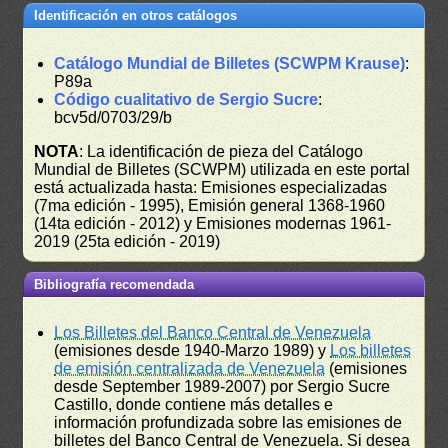
Identificación en otros catálogos
Catálogo Mundial de Billetes (SCWPM Krause)
:
P89a
Código cualitativo de Sergio Sucre
:
bcv5d/0703/29/b
NOTA
: La identificación de pieza del Catálogo
Mundial de Billetes (SCWPM) utilizada en este portal
está actualizada hasta: Emisiones especializadas
(7ma edición - 1995), Emisión general 1368-1960
(14ta edición - 2012) y Emisiones modernas 1961-
2019 (25ta edición - 2019)
Bibliografía recomendada
Los Billetes del Banco Central de Venezuela
(emisiones desde 1940-Marzo 1989) y
Los billetes
de emisión centralizada de Venezuela
(emisiones
desde September 1989-2007) por Sergio Sucre
Castillo, donde contiene más detalles e
información profundizada sobre las emisiones de
billetes del Banco Central de Venezuela. Si desea