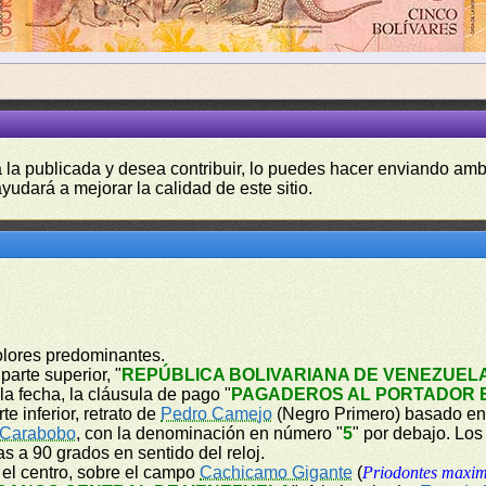
a la publicada y desea contribuir, lo puedes hacer enviando amb
yudará a mejorar la calidad de este sitio.
olores predominantes.
parte superior, "
REPÚBLICA BOLIVARIANA DE VENEZUEL
 la fecha, la cláusula de pago "
PAGADEROS AL PORTADOR E
e inferior, retrato de
Pedro Camejo
(Negro Primero) basado en 
 Carabobo
, con la denominación en número "
5
" por debajo. Lo
as a 90 grados en sentido del reloj.
n el centro, sobre el campo
Cachicamo Gigante
(
Priodontes maxi