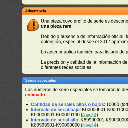
Advertencia
Una pieza cuyo prefijo de serie es descono
una pieza rara
.
Debido a ausencia de información oficial, f
obtención, especial desde el 2017 aproxima
Lo anterior aplica también para listado de 
La precisión y calidad de la información d
diferentes redes sociales.
Series especiales
Los números de serie especiales se tomaron lo de
estimado
Cantidad de seriales altos o bajos
: 10000 (tod
Intervalo de serial bajo
: K00000001-K0001000
K00000001-K00000100 (
Nivel 4
)
Intervalo de serial alto
: K89990001-K90000000
K89999901-K90000000 (
Nivel 4
)