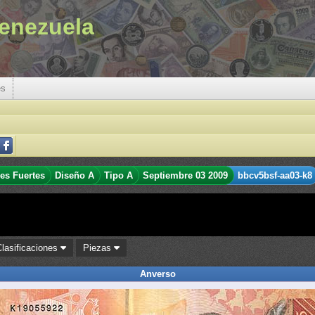
enezuela
es
res Fuertes
Diseño A
Tipo A
Septiembre 03 2009
bbcv5bsf-aa03-k8
Clasificaciones
Piezas
Anverso