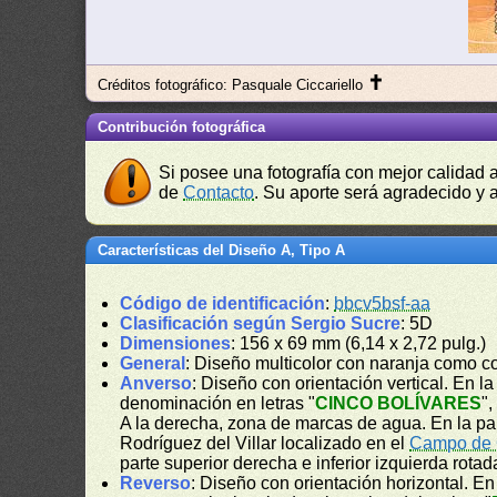
✝
Créditos fotográfico: Pasquale Ciccariello
Contribución fotográfica
Si posee una fotografía con mejor calidad 
de
Contacto
. Su aporte será agradecido y a
Características del Diseño A, Tipo A
Código de identificación
:
bbcv5bsf-aa
Clasificación según Sergio Sucre
: 5D
Dimensiones
: 156 x 69 mm (6,14 x 2,72 pulg.)
General
: Diseño multicolor con naranja como c
Anverso
: Diseño con orientación vertical. En la 
denominación en letras "
CINCO BOLÍVARES
",
A la derecha, zona de marcas de agua. En la part
Rodríguez del Villar localizado en el
Campo de
parte superior derecha e inferior izquierda rotad
Reverso
: Diseño con orientación horizontal. E