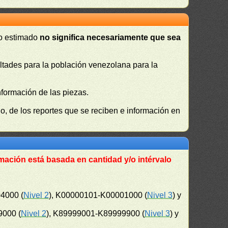
 o estimado
no significa necesariamente que sea
cultades para la población venezolana para la
nformación de las piezas.
, de los reportes que se reciben e información en
mación está basada en cantidad y/o intérvalo
4000 (
Nivel 2
), K00000101-K00001000 (
Nivel 3
) y
9000 (
Nivel 2
), K89999001-K89999900 (
Nivel 3
) y