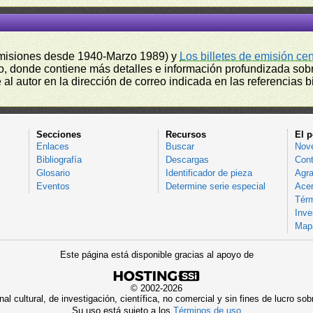
misiones desde 1940-Marzo 1989) y
Los billetes de emisión ce
, donde contiene más detalles e información profundizada sobr
l autor en la dirección de correo indicada en las referencias bi
Secciones
Recursos
El p
Enlaces
Buscar
Nov
Bibliografía
Descargas
Cont
Glosario
Identificador de pieza
Agra
Eventos
Determine serie especial
Acer
Térm
Inve
Mapa
Este página está disponible gracias al apoyo de
© 2002-2026
al cultural, de investigación, científica, no comercial y sin fines de lucro 
Su uso está sujeto a los
Términos de uso