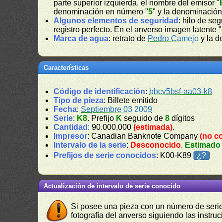
parte superior izquierda, el nombre del emisor "
denominación en número "
5
" y la denominación 
Algunos elementos de seguridad
: hilo de se
registro perfecto. En el anverso imagen latente "
Marca de agua
: retrato de
Pedro Camejo
y la d
Características
Código de identificación
:
bbcv5bsf-aa03-k8
Tipo de pieza
: Billete emitido
Fecha
:
Septiembre 03 2009
Serie
:
K8
. Prefijo
K
seguido de
8
dígitos
Cantidad
: 90.000.000
(estimada)
.
Impresor
: Canadian Banknote Company
(no c
Intervalo de la serie
:
Desconocido
.
Estimado
Prefijos de serie conocidos
: K00-K89
¿?
Actualización de intervalo de serie conocido
Si posee una pieza con un número de serie 
fotografía del anverso siguiendo las instru