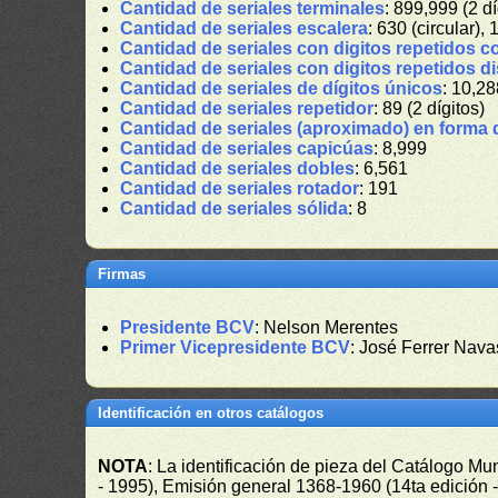
Cantidad de seriales terminales
: 899,999 (2 dí
Cantidad de seriales escalera
: 630 (circular), 
Cantidad de seriales con digitos repetidos c
Cantidad de seriales con digitos repetidos d
Cantidad de seriales de dígitos únicos
: 10,28
Cantidad de seriales repetidor
: 89 (2 dígitos)
Cantidad de seriales (aproximado) en forma 
Cantidad de seriales capicúas
: 8,999
Cantidad de seriales dobles
: 6,561
Cantidad de seriales rotador
: 191
Cantidad de seriales sólida
: 8
Firmas
Presidente BCV
: Nelson Merentes
Primer Vicepresidente BCV
: José Ferrer Nava
Identificación en otros catálogos
NOTA
: La identificación de pieza del Catálogo M
- 1995), Emisión general 1368-1960 (14ta edición