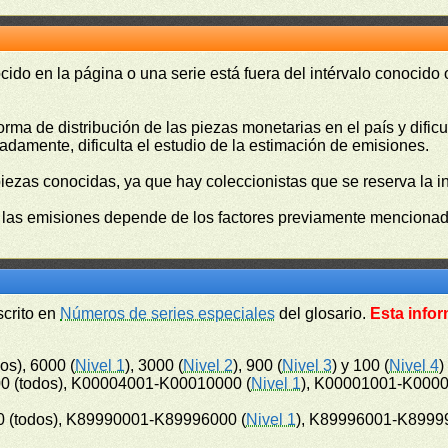
cido en la página o una serie está fuera del intérvalo conocido
orma de distribución de las piezas monetarias en el país y difi
damente, dificulta el estudio de la estimación de emisiones.
piezas conocidas, ya que hay coleccionistas que se reserva la i
e las emisiones depende de los factores previamente mencionado
scrito en
Números de series especiales
del glosario.
Esta infor
os), 6000 (
Nivel 1
), 3000 (
Nivel 2
), 900 (
Nivel 3
) y 100 (
Nivel 4
)
0 (todos), K00004001-K00010000 (
Nivel 1
), K00001001-K0000
 (todos), K89990001-K89996000 (
Nivel 1
), K89996001-K8999