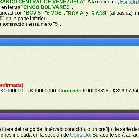
BANCO CENTRAL DE VENEZUELA
". A la izquierda,
Escudo 
en letras "
CINCO BOLÍVARES
".
guridad con "
BCV 5
", "
BCV 5
", "
" y "
" (al trasluz); 
BCV 5
BCV 5
5
" en la parte inferior.
enominación en número "
5
".
onfirmada)
K00000001 - K90000000.
Conocido
K00003828 - K89995264
fuera del rango del intérvalo conocido, o un prefijo de serie 
ciones indicada en la sección de
Contacto
. Su aporte será agrad