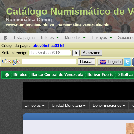
Catálogo Numismático de V
Numismática Cheng .
www.numismatica.info.ve
-
numismatica-venezuela.info
🏠
Esta página
Billetes
Monedas
Ensayos
Seccion
Código de página
bbcv5bsf-aa03-k8
Salta al código
Avanzada
English
🏠
Billetes
Banco Central de Venezuela
Bolívar Fuerte
5 Bolíva
Emisores
Unidad Monetaria
Denominaciones