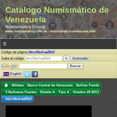
Catálogo Numismático de
Venezuela
Numismática Cheng .
www.numismatica.info.ve
-
numismatica-venezuela.info
☰
Código de página
bbcv5bsf-aa05r2
Salta al código
Avanzada
English
🏠
Billetes
Banco Central de Venezuela
Bolívar Fuerte
5 Bolívares Fuertes
Diseño A
Tipo A
Octubre 29 2013
bbcv5bsf-aa05r2