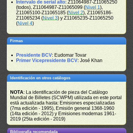
Intervalo de serial alto
: Z11064987-Z11065250
(todos), Z11064987-Z11065099 (
Nivel 1
),
Z11065100-Z11065185 (
Nivel 2
), Z11065186-
Z11065234 (
Nivel 3
) y Z11065235-Z11065250
(
Nivel 4
)
Firmas
Presidente BCV
: Eudomar Tovar
Primer Vicepresidente BCV
: José Khan
Identificación en otros catálogos
NOTA
: La identificación de pieza del Catálogo
Mundial de Billetes (SCWPM) utilizada en este portal
está actualizada hasta: Emisiones especializadas
(7ma edición - 1995), Emisión general 1368-1960
(14ta edición - 2012) y Emisiones modernas 1961-
2019 (25ta edición - 2019)
Bibliografía recomendada