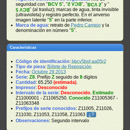
seguridad con "
BCV 5
", "
BCV 5
", "
" y "
BCV 5
" (al trasluz); marcas de agua, tinta invisible
BCV 5
(ultravioleta) y registro perfecto. En el anverso
imagen latente "
5
" en la parte inferior.
Marca de agua
: retrato de
Pedro Camejo
y la
denominación en número "
5
".
Características
Código de identificación
:
bbcv5bsf-aa05r2
Tipo de pieza
:
Billete de Reposición
Fecha
:
Octubre 29 2013
Serie
:
Z8
. Prefijo
Z
seguido de
8
dígitos
Cantidad
: 65.250
(estimada)
.
Impresor
:
Desconocido
Intervalo de la serie
:
Desconocido
.
Estimado
Z11000001 - Z11065250.
Conocido
Z11005367 -
Z11063348
Prefijos de serie conocidos
: Z11005, Z11026,
Z11030, Z11053, Z11058, Z11063
¿?
Observaciones
: Segundo intervalo