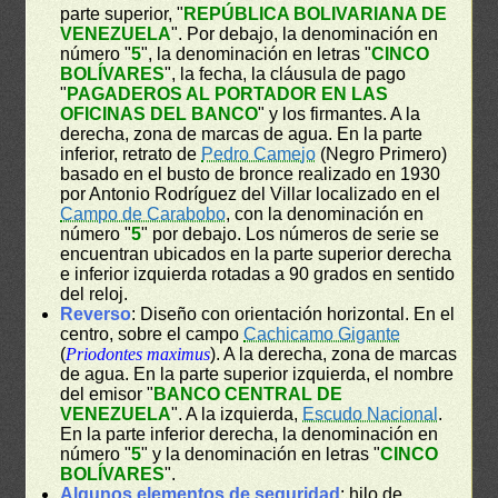
parte superior, "
REPÚBLICA BOLIVARIANA DE
VENEZUELA
". Por debajo, la denominación en
número "
5
", la denominación en letras "
CINCO
BOLÍVARES
", la fecha, la cláusula de pago
"
PAGADEROS AL PORTADOR EN LAS
OFICINAS DEL BANCO
" y los firmantes. A la
derecha, zona de marcas de agua. En la parte
inferior, retrato de
Pedro Camejo
(Negro Primero)
basado en el busto de bronce realizado en 1930
por Antonio Rodríguez del Villar localizado en el
Campo de Carabobo
, con la denominación en
número "
5
" por debajo. Los números de serie se
encuentran ubicados en la parte superior derecha
e inferior izquierda rotadas a 90 grados en sentido
del reloj.
Reverso
: Diseño con orientación horizontal. En el
centro, sobre el campo
Cachicamo Gigante
(
Priodontes maximus
). A la derecha, zona de marcas
de agua. En la parte superior izquierda, el nombre
del emisor "
BANCO CENTRAL DE
VENEZUELA
". A la izquierda,
Escudo Nacional
.
En la parte inferior derecha, la denominación en
número "
5
" y la denominación en letras "
CINCO
BOLÍVARES
".
Algunos elementos de seguridad
: hilo de