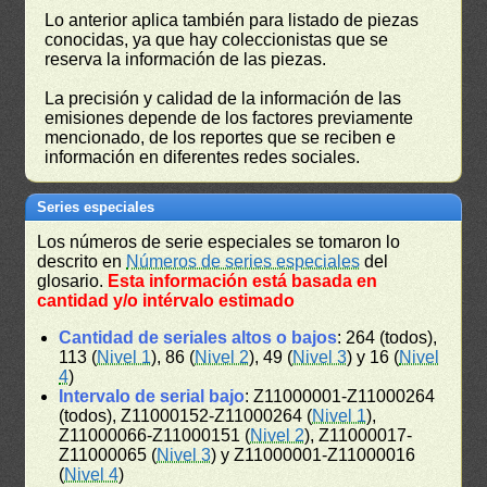
Lo anterior aplica también para listado de piezas
conocidas, ya que hay coleccionistas que se
reserva la información de las piezas.
La precisión y calidad de la información de las
emisiones depende de los factores previamente
mencionado, de los reportes que se reciben e
información en diferentes redes sociales.
Series especiales
Los números de serie especiales se tomaron lo
descrito en
Números de series especiales
del
glosario.
Esta información está basada en
cantidad y/o intérvalo estimado
Cantidad de seriales altos o bajos
: 264 (todos),
113 (
Nivel 1
), 86 (
Nivel 2
), 49 (
Nivel 3
) y 16 (
Nivel
4
)
Intervalo de serial bajo
: Z11000001-Z11000264
(todos), Z11000152-Z11000264 (
Nivel 1
),
Z11000066-Z11000151 (
Nivel 2
), Z11000017-
Z11000065 (
Nivel 3
) y Z11000001-Z11000016
(
Nivel 4
)