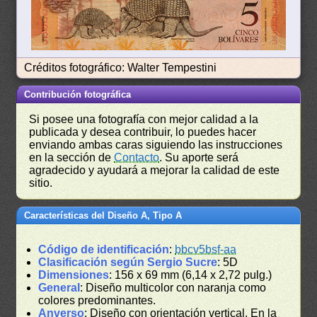
Créditos fotográfico: Walter Tempestini
Contribución fotográfica
Si posee una fotografía con mejor calidad a la
publicada y desea contribuir, lo puedes hacer
enviando ambas caras siguiendo las instrucciones
en la sección de
Contacto
. Su aporte será
agradecido y ayudará a mejorar la calidad de este
sitio.
Características del Diseño A, Tipo A
Código de identificación
:
bbcv5bsf-aa
Clasificación según Sergio Sucre
: 5D
Dimensiones
: 156 x 69 mm (6,14 x 2,72 pulg.)
General
: Diseño multicolor con naranja como
colores predominantes.
Anverso
: Diseño con orientación vertical. En la