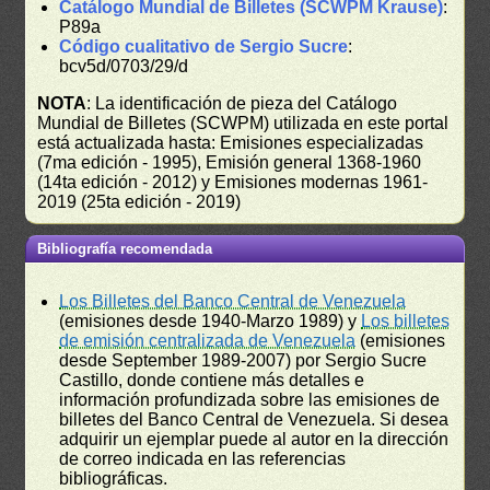
Catálogo Mundial de Billetes (SCWPM Krause)
:
P89a
Código cualitativo de Sergio Sucre
:
bcv5d/0703/29/d
NOTA
: La identificación de pieza del Catálogo
Mundial de Billetes (SCWPM) utilizada en este portal
está actualizada hasta: Emisiones especializadas
(7ma edición - 1995), Emisión general 1368-1960
(14ta edición - 2012) y Emisiones modernas 1961-
2019 (25ta edición - 2019)
Bibliografía recomendada
Los Billetes del Banco Central de Venezuela
(emisiones desde 1940-Marzo 1989) y
Los billetes
de emisión centralizada de Venezuela
(emisiones
desde September 1989-2007) por Sergio Sucre
Castillo, donde contiene más detalles e
información profundizada sobre las emisiones de
billetes del Banco Central de Venezuela. Si desea
adquirir un ejemplar puede al autor en la dirección
de correo indicada en las referencias
bibliográficas.