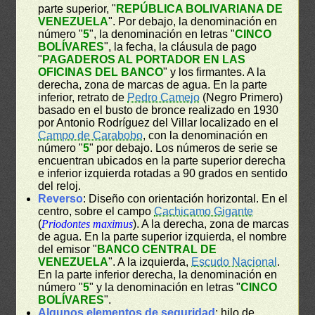
parte superior, "
REPÚBLICA BOLIVARIANA DE
VENEZUELA
". Por debajo, la denominación en
número "
5
", la denominación en letras "
CINCO
BOLÍVARES
", la fecha, la cláusula de pago
"
PAGADEROS AL PORTADOR EN LAS
OFICINAS DEL BANCO
" y los firmantes. A la
derecha, zona de marcas de agua. En la parte
inferior, retrato de
Pedro Camejo
(Negro Primero)
basado en el busto de bronce realizado en 1930
por Antonio Rodríguez del Villar localizado en el
Campo de Carabobo
, con la denominación en
número "
5
" por debajo. Los números de serie se
encuentran ubicados en la parte superior derecha
e inferior izquierda rotadas a 90 grados en sentido
del reloj.
Reverso
: Diseño con orientación horizontal. En el
centro, sobre el campo
Cachicamo Gigante
(
Priodontes maximus
). A la derecha, zona de marcas
de agua. En la parte superior izquierda, el nombre
del emisor "
BANCO CENTRAL DE
VENEZUELA
". A la izquierda,
Escudo Nacional
.
En la parte inferior derecha, la denominación en
número "
5
" y la denominación en letras "
CINCO
BOLÍVARES
".
Algunos elementos de seguridad
: hilo de