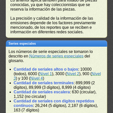
Lo anterior aplica también para listado de piezas
conocidas, ya que hay coleccionistas que se
reserva la información de las piezas.
La precisión y calidad de la información de las
emisiones depende de los factores previamente
mencionado, de los reportes que se reciben e
información en diferentes redes sociales.
Series especiales
Los números de serie especiales se tomaron lo
descrito en
Números de series especiales
del
glosario.
Cantidad de seriales altos o bajos
: 10000
(todos), 6000 (
Nivel 1
), 3000 (
Nivel 2
), 900 (
Nivel
3
) y 100 (
Nivel 4
)
Cantidad de seriales terminales
: 899,999 (2
dígitos), 89,999 (3 dígitos), 8,999 (4 dígitos)
Cantidad de seriales escalera
: 630 (circular),
1,152 (no circular)
Cantidad de seriales con digitos repetidos
contínuos
: 26,244 (5 dígitos), 2,187 (6 dígitos),
163 (7 dígitos)