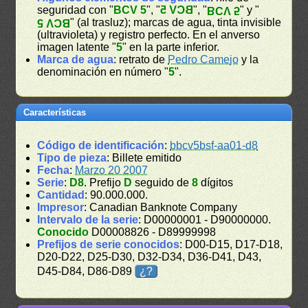
seguridad con "
BCV 5
", "
BCV 5
", "
" y "
BCV 5
" (al trasluz); marcas de agua, tinta invisible
BCV 5
(ultravioleta) y registro perfecto. En el anverso
imagen latente "
5
" en la parte inferior.
Marca de agua
: retrato de
Pedro Camejo
y la
denominación en número "
5
".
Características
Código de identificación
:
bbcv5bsf-aa01-d8
Tipo de pieza
: Billete emitido
Fecha
:
Marzo 20 2007
Serie
:
D8
. Prefijo
D
seguido de
8
dígitos
Cantidad
: 90.000.000.
Impresor
: Canadian Banknote Company
Intervalo de la serie
: D00000001 - D90000000.
Conocido
D00008826 - D89999998
Prefijos de serie conocidos
: D00-D15, D17-D18,
D20-D22, D25-D30, D32-D34, D36-D41, D43,
D45-D84, D86-D89
¿?