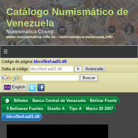
Catálogo Numismático de
Venezuela
Numismática Cheng .
www.numismatica.info.ve
-
numismatica-venezuela.info
☰
Código de página
bbcv5bsf-aa01-d8
Salta al código
Avanzada
English
🏠
Billetes
Banco Central de Venezuela
Bolívar Fuerte
5 Bolívares Fuertes
Diseño A
Tipo A
Marzo 20 2007
bbcv5bsf-aa01-d8