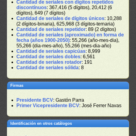
Cantidad de seriales con digitos repetidos
discontínuos
: 367,416 (5 dígitos), 20,412 (6
dígitos), 649 (7 dígitos)
Cantidad de seriales de dígitos únicos
: 10,288
(2 dígitos-binaria), 625,968 (3 dígitos-ternaria)
Cantidad de seriales repetidor
: 89 (2 dígitos)
Cantidad de seriales (aproximado) en forma de
fecha (años 1900-2050)
: 55,266 (año-mes-dia),
55,266 (dia-mes-año), 55,266 (mes-dia-año)
Cantidad de seriales capicúas
: 8,999
Cantidad de seriales dobles
: 6,561
Cantidad de seriales rotador
: 191
Cantidad de seriales sólida
: 8
Firmas
Presidente BCV
: Gastón Parra
Primer Vicepresidente BCV
: José Ferrer Navas
Identificación en otros catálogos