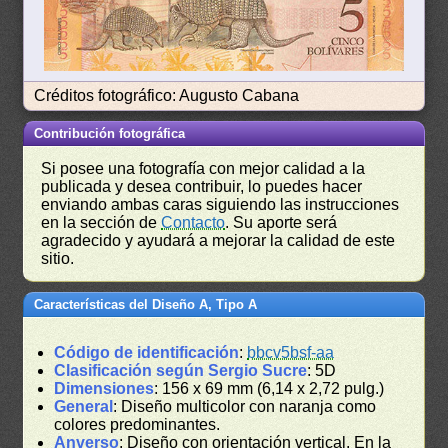
Créditos fotográfico: Augusto Cabana
Contribución fotográfica
Si posee una fotografía con mejor calidad a la
publicada y desea contribuir, lo puedes hacer
enviando ambas caras siguiendo las instrucciones
en la sección de
Contacto
. Su aporte será
agradecido y ayudará a mejorar la calidad de este
sitio.
Características del Diseño A, Tipo A
Código de identificación
:
bbcv5bsf-aa
Clasificación según Sergio Sucre
: 5D
Dimensiones
: 156 x 69 mm (6,14 x 2,72 pulg.)
General
: Diseño multicolor con naranja como
colores predominantes.
Anverso
: Diseño con orientación vertical. En la