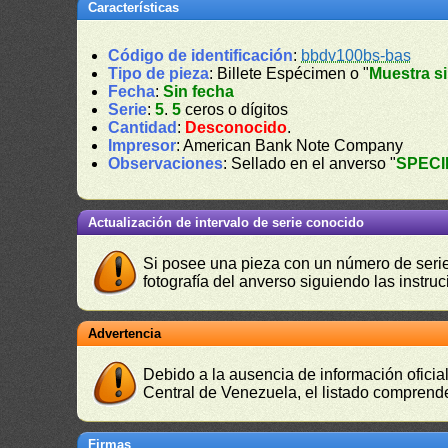
Características
Código de identificación
:
bbdv100bs-bas
Tipo de pieza
: Billete Espécimen o "
Muestra si
Fecha
:
Sin fecha
Serie
:
5
.
5
ceros o dígitos
Cantidad
:
Desconocido
.
Impresor
: American Bank Note Company
Observaciones
: Sellado en el anverso "
SPEC
Actualización de intervalo de serie conocido
Si posee una pieza con un número de serie 
fotografía del anverso siguiendo las instru
Advertencia
Debido a la ausencia de información oficial
Central de Venezuela, el listado comprende
Firmas