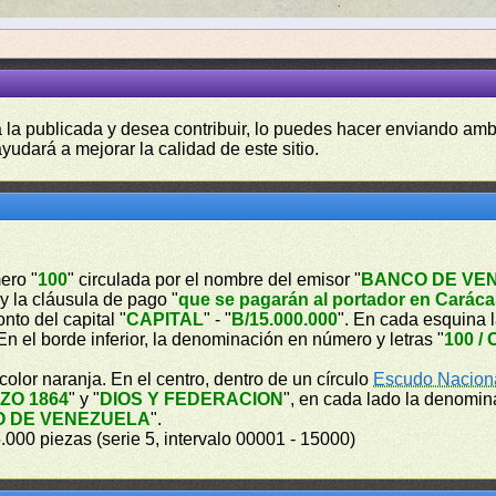
a la publicada y desea contribuir, lo puedes hacer enviando amb
yudará a mejorar la calidad de este sitio.
ero "
100
" circulada por el nombre del emisor "
BANCO DE VE
 y la cláusula de pago "
que se pagarán al portador en Caráca
nto del capital "
CAPITAL
" - "
B/15.000.000
". En cada esquina
. En el borde inferior, la denominación en número y letras "
100 / 
olor naranja. En el centro, dentro de un círculo
Escudo Nacion
ZO 1864
" y "
DIOS Y FEDERACION
", en cada lado la denomi
 DE VENEZUELA
".
.000 piezas (serie 5, intervalo 00001 - 15000)