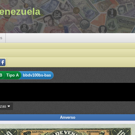
enezuela
es
B
Tipo A
bbdv100bs-bas
ezas
Anverso