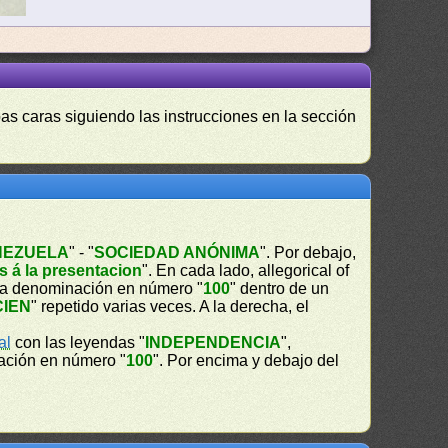
as caras siguiendo las instrucciones en la sección
NEZUELA
" - "
SOCIEDAD ANÓNIMA
". Por debajo,
s á la presentacion
". En cada lado, allegorical of
 la denominación en número "
100
" dentro de un
CIEN
" repetido varias veces. A la derecha, el
al
con las leyendas "
INDEPENDENCIA
",
nación en número "
100
". Por encima y debajo del