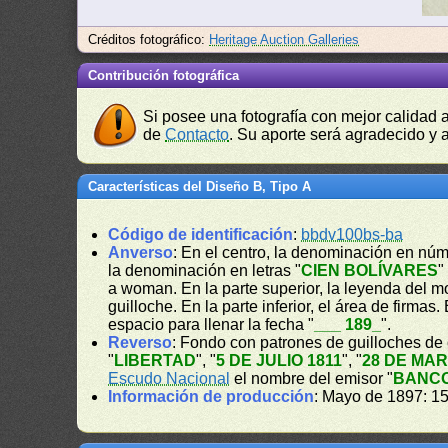
Créditos fotográfico:
Heritage Auction Galleries
Contribución fotográfica
Si posee una fotografía con mejor calidad 
de
Contacto
. Su aporte será agradecido y a
Características del Diseño B, Tipo A
Código de identificación
:
bbdv100bs-ba
Anverso
: En el centro, la denominación en núm
la denominación en letras "
CIEN BOLÍVARES
"
a woman. En la parte superior, la leyenda del mo
guilloche. En la parte inferior, el área de firmas
espacio para llenar la fecha "
___ 189_
".
Reverso
: Fondo con patrones de guilloches de c
"
LIBERTAD
", "
5 DE JULIO 1811
", "
28 DE MAR
Escudo Nacional
el nombre del emisor "
BANCO
Información de producción
: Mayo de 1897: 15