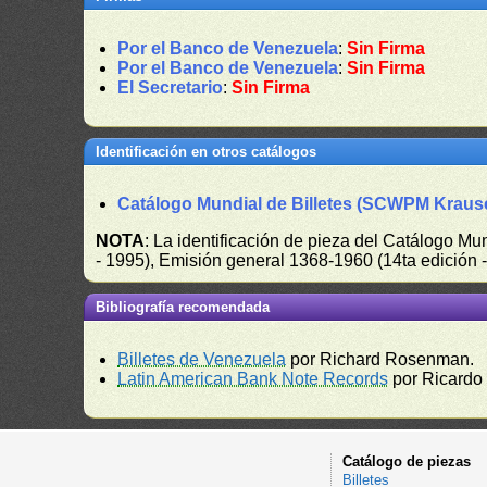
Por el Banco de Venezuela
:
Sin Firma
Por el Banco de Venezuela
:
Sin Firma
El Secretario
:
Sin Firma
Identificación en otros catálogos
Catálogo Mundial de Billetes (SCWPM Kraus
NOTA
: La identificación de pieza del Catálogo M
- 1995), Emisión general 1368-1960 (14ta edición
Bibliografía recomendada
Billetes de Venezuela
por Richard Rosenman.
Latin American Bank Note Records
por Ricardo
Catálogo de piezas
Billetes