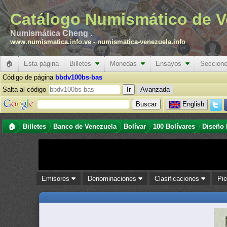
Catálogo Numismático de V
Numismática Cheng .
www.numismatica.info.ve
-
numismatica-venezuela.info
🏠
Esta página
Billetes
Monedas
Ensayos
Seccion
Código de página
bbdv100bs-bas
Salta al código
Avanzada
English
🏠
Billetes
Banco de Venezuela
Bolívar
100 Bolívares
Diseño 
Emisores
Denominaciones
Clasificaciones
Pi