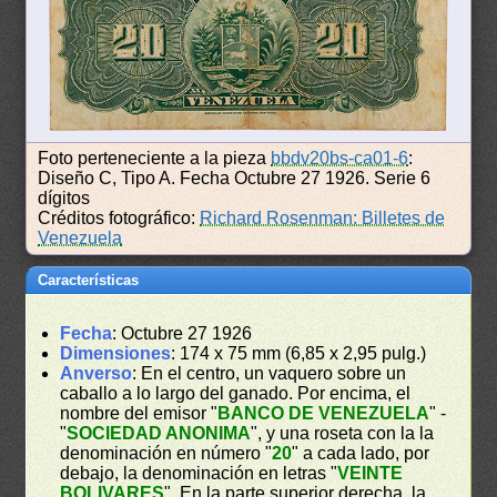
Foto perteneciente a la pieza
bbdv20bs-ca01-6
:
Diseño C, Tipo A. Fecha Octubre 27 1926. Serie 6
dígitos
Créditos fotográfico:
Richard Rosenman: Billetes de
Venezuela
Características
Fecha
: Octubre 27 1926
Dimensiones
: 174 x 75 mm (6,85 x 2,95 pulg.)
Anverso
: En el centro, un vaquero sobre un
caballo a lo largo del ganado. Por encima, el
nombre del emisor "
BANCO DE VENEZUELA
" -
"
SOCIEDAD ANONIMA
", y una roseta con la la
denominación en número "
20
" a cada lado, por
debajo, la denominación en letras "
VEINTE
BOLIVARES
". En la parte superior derecha, la