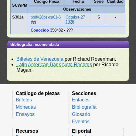
Código Pieza
Fecha
Serie
Cantidad
SCWPM
Observaciones
S301a
bbdv20bs-ca01-6
Octubre 27
6
-
1926
Conocido
350482 - ???
Bibliografía recomendada
Billetes de Venezuela
por Richard Rosenman.
Latin American Bank Note Records
por Ricardo
Magan.
Catálogo de piezas
Secciones
Billetes
Enlaces
Monedas
Bibliografía
Ensayos
Glosario
Eventos
Recursos
El portal