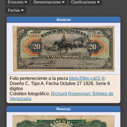
Emisores
Denominaciones
Clasificaciones
Fechas
Anverso
Foto perteneciente a la pieza
bbdv20bs-ca01-6
:
Diseño C, Tipo A. Fecha Octubre 27 1926. Serie 6
dígitos
Créditos fotográfico:
Richard Rosenman: Billetes de
Venezuela
Reverso