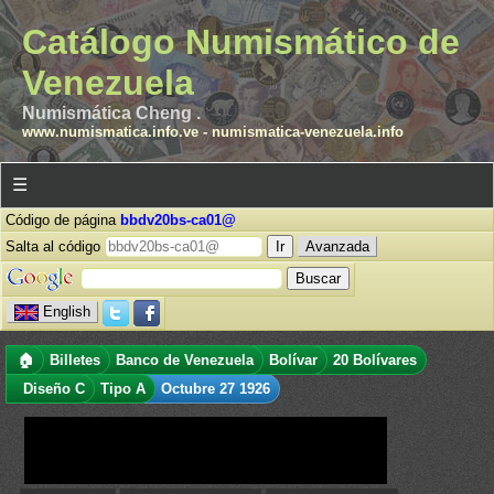
Catálogo Numismático de
Venezuela
Numismática Cheng .
www.numismatica.info.ve
-
numismatica-venezuela.info
☰
Código de página
bbdv20bs-ca01@
Salta al código
Avanzada
English
🏠
Billetes
Banco de Venezuela
Bolívar
20 Bolívares
Diseño C
Tipo A
Octubre 27 1926