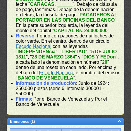
fecha "
CARACAS, ______
". Debajo de cláusula
de pago, las firmas. Debajo de la denominación
en letras, la cláusula de pago "
PAGADEROS AL
PORTADOR EN LAS OFICINAS DEL BANCO
".
En la parte superior izquierda, la leyenda del
monto del capital "
CAPITAL Bs. 24.000.000
".
Reverso
: Fondo con patrones de guilloches de
color verde. En el centro, dentro de un círculo
Escudo Nacional
con las leyendas
"
INDEPENDENcia
", "
LIBERTAD
", "
5 DE JULIO
1811
", "
28 DE MARZO 1864
" y "
DIOS Y FEDon
",
a cada lado la denominación en número "
20
"
dentro de una roseta en cada lado. Por encima y
debajo del
Escudo Nacional
el nombre del emisor
"
BANCO DE VENEZUELA
".
Información de producción
: Junio de 1924:
250.000 piezas (serie 6, intervalo 300001 -
550000)
Firmas
: Por el Banco de Venezuela y Por el
Banco de Venezuela
Emisiones (1)