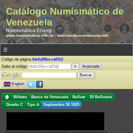
Catálogo Numismático de
Venezuela
Numismática Cheng .
www.numismatica.info.ve
-
numismatica-venezuela.info
☰
Código de página
bbdv20bs-ca03@
Salta al código
Avanzada
English
🏠
Billetes
Banco de Venezuela
Bolívar
20 Bolívares
Diseño C
Tipo A
Septiembre 30 1925