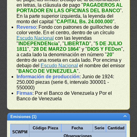
en letras, la cláusula de pago "
PAGADEROS AL
PORTADOR EN LAS OFICINAS DEL BANCO
".
En la parte superior izquierda, la leyenda del
monto del capital "
CAPITAL Bs. 24.000.000
".
Reverso
: Fondo con patrones de guilloches de
color verde. En el centro, dentro de un círculo
Escudo Nacional
con las leyendas
"
INDEPENDENcia
", "
LIBERTAD
", "
5 DE JULIO
1811
", "
28 DE MARZO 1864
" y "
DIOS Y FEDon
",
a cada lado la denominación en número "
20
"
dentro de una roseta en cada lado. Por encima y
debajo del
Escudo Nacional
el nombre del emisor
"
BANCO DE VENEZUELA
".
Información de producción
: Junio de 1924:
250.000 piezas (serie 6, intervalo 300001 -
550000)
Firmas
: Por el Banco de Venezuela y Por el
Banco de Venezuela
Emisiones (1)
Código Pieza
Fecha
Serie
Cantidad
SCWPM
Observaciones