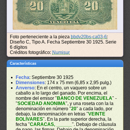
Foto perteneciente a la pieza
bbdv20bs-ca03-6
:
Diseño C, Tipo A. Fecha Septiembre 30 1925. Serie
6 dígitos
Créditos fotográfico:
Numisur
Características
Fecha
: Septiembre 30 1925
Dimensiones
: 174 x 75 mm (6,85 x 2,95 pulg.)
Anverso
: En el centro, un vaquero sobre un
caballo a lo largo del ganado. Por encima, el
nombre del emisor "
BANCO DE VENEZUELA
" -
"
SOCIEDAD ANONIMA
", y una roseta con la la
denominación en número "
20
" a cada lado, por
debajo, la denominación en letras "
VEINTE
BOLIVARES
". En la parte superior derecha, la
fecha "
CARACAS, ______
". Debajo de cláusula
de pago, las firmas. Debajo de la denominación