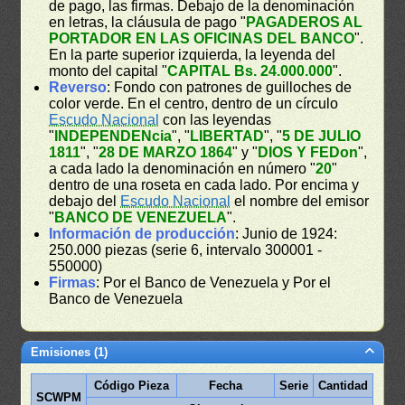
de pago, las firmas. Debajo de la denominación
en letras, la cláusula de pago "
PAGADEROS AL
PORTADOR EN LAS OFICINAS DEL BANCO
".
En la parte superior izquierda, la leyenda del
monto del capital "
CAPITAL Bs. 24.000.000
".
Reverso
: Fondo con patrones de guilloches de
color verde. En el centro, dentro de un círculo
Escudo Nacional
con las leyendas
"
INDEPENDENcia
", "
LIBERTAD
", "
5 DE JULIO
1811
", "
28 DE MARZO 1864
" y "
DIOS Y FEDon
",
a cada lado la denominación en número "
20
"
dentro de una roseta en cada lado. Por encima y
debajo del
Escudo Nacional
el nombre del emisor
"
BANCO DE VENEZUELA
".
Información de producción
: Junio de 1924:
250.000 piezas (serie 6, intervalo 300001 -
550000)
Firmas
: Por el Banco de Venezuela y Por el
Banco de Venezuela
Emisiones (1)
Código Pieza
Fecha
Serie
Cantidad
SCWPM