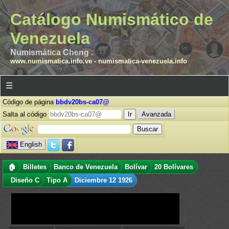
Catálogo Numismático de
Venezuela
Numismática Cheng .
www.numismatica.info.ve
-
numismatica-venezuela.info
☰
Código de página
bbdv20bs-ca07@
Salta al código
Avanzada
English
🏠
Billetes
Banco de Venezuela
Bolívar
20 Bolívares
Diseño C
Tipo A
Diciembre 12 1926