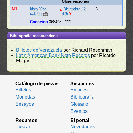
Observaciones
N/L
bbdv20bs-
¿
Diciembre 12
6
-
ca07-6
1926
?
Conocido
368498 - ???
Bibliografía recomendada
Billetes de Venezuela
por Richard Rosenman.
Latin American Bank Note Records
por Ricardo
Magan.
Catálogo de piezas
Secciones
Billetes
Enlaces
Monedas
Bibliografía
Ensayos
Glosario
Eventos
Recursos
El portal
Buscar
Novedades