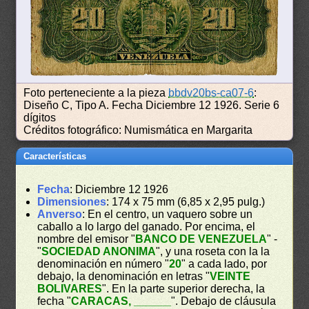
Foto perteneciente a la pieza
bbdv20bs-ca07-6
:
Diseño C, Tipo A. Fecha Diciembre 12 1926. Serie 6
dígitos
Créditos fotográfico: Numismática en Margarita
Características
Fecha
: Diciembre 12 1926
Dimensiones
: 174 x 75 mm (6,85 x 2,95 pulg.)
Anverso
: En el centro, un vaquero sobre un
caballo a lo largo del ganado. Por encima, el
nombre del emisor "
BANCO DE VENEZUELA
" -
"
SOCIEDAD ANONIMA
", y una roseta con la la
denominación en número "
20
" a cada lado, por
debajo, la denominación en letras "
VEINTE
BOLIVARES
". En la parte superior derecha, la
fecha "
CARACAS, ______
". Debajo de cláusula