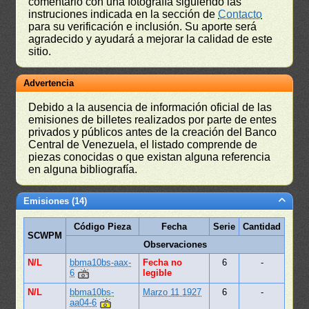
comentario con una fotografía siguiendo las
instruciones indicada en la sección de
Contacto
para su verificación e inclusión. Su aporte será
agradecido y ayudará a mejorar la calidad de este
sitio.
Advertencia
Debido a la ausencia de información oficial de las
emisiones de billetes realizados por parte de entes
privados y públicos antes de la creación del Banco
Central de Venezuela, el listado comprende de
piezas conocidas o que existan alguna referencia
en alguna bibliografía.
Emisiones (14)
Código Pieza
Fecha
Serie
Cantidad
SCWPM
Observaciones
N/L
bbma10bs-aax-
Fecha no
6
-
6
legible
N/L
bbma10bs-
Marzo 11 1927
6
-
aa04-6