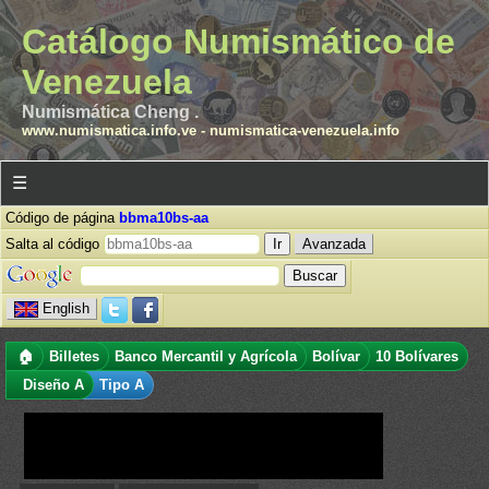
Catálogo Numismático de
Venezuela
Numismática Cheng .
www.numismatica.info.ve
-
numismatica-venezuela.info
☰
Código de página
bbma10bs-aa
Salta al código
Avanzada
English
🏠
Billetes
Banco Mercantil y Agrícola
Bolívar
10 Bolívares
Diseño A
Tipo A