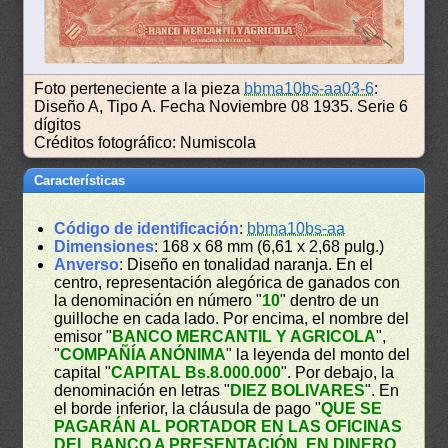
Foto perteneciente a la pieza
bbma10bs-aa03-6
:
Diseño A, Tipo A. Fecha Noviembre 08 1935. Serie 6
dígitos
Créditos fotográfico: Numiscola
Características
Código de identificación
:
bbma10bs-aa
Dimensiones
: 168 x 68 mm (6,61 x 2,68 pulg.)
Anverso
: Diseño en tonalidad naranja. En el
centro, representación alegórica de ganados con
la denominación en número "
10
" dentro de un
guilloche en cada lado. Por encima, el nombre del
emisor "
BANCO MERCANTIL Y AGRICOLA
",
"
COMPAÑÍA ANÓNIMA
" la leyenda del monto del
capital "
CAPITAL Bs.8.000.000
". Por debajo, la
denominación en letras "
DIEZ BOLIVARES
". En
el borde inferior, la cláusula de pago "
QUE SE
PAGARÁN AL PORTADOR EN LAS OFICINAS
DEL BANCO A PRESENTACIÓN, EN DINERO