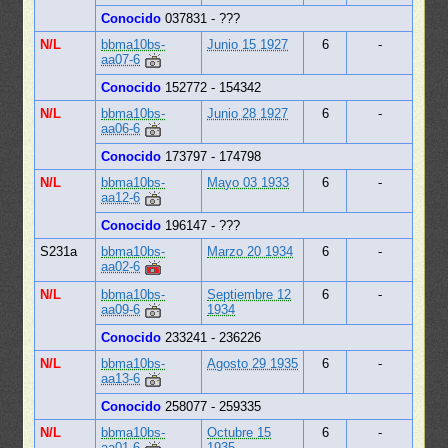
Conocido
037831 - ???
N/L
bbma10bs-
Junio 15 1927
6
-
aa07-6
Conocido
152772 - 154342
N/L
bbma10bs-
Junio 28 1927
6
-
aa06-6
Conocido
173797 - 174798
N/L
bbma10bs-
Mayo 03 1933
6
-
aa12-6
Conocido
196147 - ???
S231a
bbma10bs-
Marzo 20 1934
6
-
aa02-6
N/L
bbma10bs-
Septiembre 12
6
-
aa09-6
1934
Conocido
233241 - 236226
N/L
bbma10bs-
Agosto 29 1935
6
-
aa13-6
Conocido
258077 - 259335
N/L
bbma10bs-
Octubre 15
6
-
aa01-6
1935