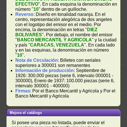
EFECTIVO
". En cada esquina la denominación en
número "
10
" dentro de un guilloche.
Reverso
: Diseño en tonalidad naranja. En el
centro, representación alegórica de dos angeles
con el logotipo del emisor en el medio. Por
encima, la denominación en letras "
DIEZ
BOLIVARES
". Por debajo, el nombre del emisor
"
BANCO MERCANTIL Y AGRICOLA
" y la ciudad
y país "
CARACAS, VENEZUELA
". En cada lado
y en las esquinas, la denominación en número
"
10
".
Nota de Circulación
: Billetes con seriales
superiores a 300001 son remanentes
Información de producción
: Septiembre de
1926: 300.000 piezas (serie 6, intervalo 000001 -
300000), Enero de 1937: 100.000 piezas (serie 6,
intervalo 300001 - 400000)
Firmas
: Por el Banco Mercantil y Agricola y Por el
Banco Mercantil y Agricola
Mejora el catálogo
Si posee una pieza no listada, puede enviar el