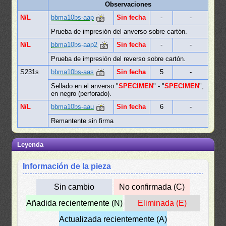
Observaciones
N/L
bbma10bs-aap
Sin fecha
-
-
Prueba de impresión del anverso sobre cartón.
N/L
bbma10bs-aap2
Sin fecha
-
-
Prueba de impresión del reverso sobre cartón.
S231s
bbma10bs-aas
Sin fecha
5
-
Sellado en el anverso "
SPECIMEN
" - "
SPECIMEN
",
en negro (perforado).
N/L
bbma10bs-aau
Sin fecha
6
-
Remantente sin firma
Leyenda
Información de la pieza
Sin cambio
No confirmada (C)
Añadida recientemente (N)
Eliminada (E)
Actualizada recientemente (A)