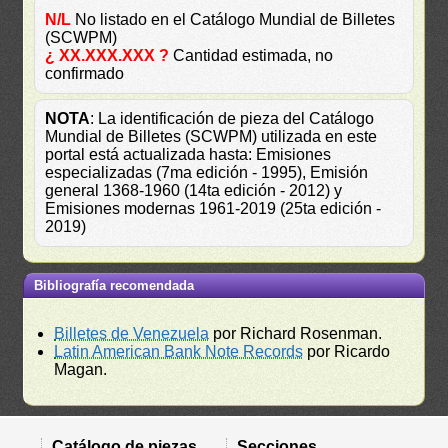
N/L
No listado en el Catálogo Mundial de Billetes
(SCWPM)
¿ XX.XXX.XXX ?
Cantidad estimada, no
confirmado
NOTA
: La identificación de pieza del Catálogo
Mundial de Billetes (SCWPM) utilizada en este
portal está actualizada hasta: Emisiones
especializadas (7ma edición - 1995), Emisión
general 1368-1960 (14ta edición - 2012) y
Emisiones modernas 1961-2019 (25ta edición -
2019)
Bibliografía recomendada
Billetes de Venezuela
por Richard Rosenman.
Latin American Bank Note Records
por Ricardo
Magan.
Catálogo de piezas
Secciones