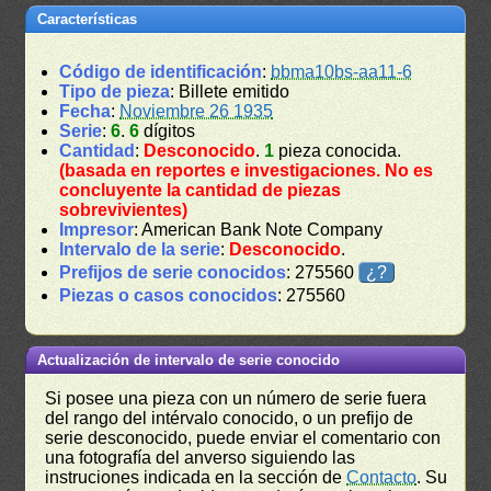
Características
Código de identificación
:
bbma10bs-aa11-6
Tipo de pieza
: Billete emitido
Fecha
:
Noviembre 26 1935
Serie
:
6
.
6
dígitos
Cantidad
:
Desconocido
.
1
pieza conocida.
(basada en reportes e investigaciones. No es
concluyente la cantidad de piezas
sobrevivientes)
Impresor
: American Bank Note Company
Intervalo de la serie
:
Desconocido
.
Prefijos de serie conocidos
: 275560
¿?
Piezas o casos conocidos
: 275560
Actualización de intervalo de serie conocido
Si posee una pieza con un número de serie fuera
del rango del intérvalo conocido, o un prefijo de
serie desconocido, puede enviar el comentario con
una fotografía del anverso siguiendo las
instruciones indicada en la sección de
Contacto
. Su