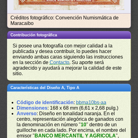
Créditos fotográfico: Convención Numismática de
Maracaibo
Contribución fotográfica
Si posee una fotografía con mejor calidad a la
publicada y desea contribuir, lo puedes hacer
enviando ambas caras siguiendo las instrucciones
en la sección de
Contacto
. Su aporte será
agradecido y ayudará a mejorar la calidad de este
sitio.
Características del Diseño A, Tipo A
Código de identificación
:
bbma10bs-aa
Dimensiones
: 168 x 68 mm (6,61 x 2,68 pulg.)
Anverso
: Diseño en tonalidad naranja. En el
centro, representación alegórica de ganados con
la denominación en número "
10
" dentro de un
guilloche en cada lado. Por encima, el nombre del
emisor "
BANCO MERCANTIL Y AGRICOLA
",