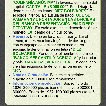
"
COMPAÑÍA ANÓNIMA
" la leyenda del monto del
capital "
CAPITAL Bs.8.000.000
". Por debajo, la
denominación en letras "
DIEZ BOLIVARES
". En
el borde inferior, la cláusula de pago "
QUE SE
PAGARÁN AL PORTADOR EN LAS OFICINAS
DEL BANCO A PRESENTACIÓN, EN DINERO
EFECTIVO
". En cada esquina la denominación en
número "
10
" dentro de un guilloche.
Reverso
: Diseño en tonalidad naranja. En el
centro, representación alegórica de dos angeles
con el logotipo del emisor en el medio. Por
encima, la denominación en letras "
DIEZ
BOLIVARES
". Por debajo, el nombre del emisor
"
BANCO MERCANTIL Y AGRICOLA
" y la ciudad
y país "
CARACAS, VENEZUELA
". En cada lado
y en las esquinas, la denominación en número
"
10
".
Nota de Circulación
: Billetes con seriales
superiores a 300001 son remanentes
Información de producción
: Septiembre de
1926: 300.000 piezas (serie 6, intervalo 000001 -
300000), Enero de 1937: 100.000 piezas (serie 6,
intervalo 300001 - 400000)