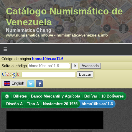
Catálogo Numismático de
Venezuela
Numismática Cheng .
www.numismatica.info.ve
-
numismatica-venezuela.info
☰
Código de página
bbma10bs-aa11-6
Salta al código
Avanzada
English
🏠
Billetes
Banco Mercantil y Agrícola
Bolívar
10 Bolívares
Diseño A
Tipo A
Noviembre 26 1935
bbma10bs-aa11-6