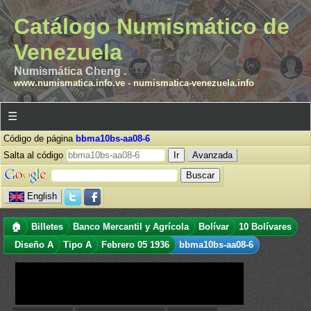
Catálogo Numismático de
Venezuela
Numismática Cheng .
www.numismatica.info.ve
-
numismatica-venezuela.info
☰
Código de página
bbma10bs-aa08-6
Salta al código
Avanzada
English
🏠
Billetes
Banco Mercantil y Agrícola
Bolívar
10 Bolívares
Diseño A
Tipo A
Febrero 05 1936
bbma10bs-aa08-6