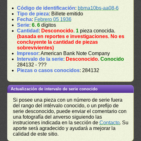
Código de identificación
:
bbma10bs-aa08-6
Tipo de pieza
: Billete emitido
Fecha
:
Febrero 05 1936
Serie
:
6
.
6
dígitos
Cantidad
:
Desconocido
.
1
pieza conocida.
(basada en reportes e investigaciones. No es
concluyente la cantidad de piezas
sobrevivientes)
Impresor
: American Bank Note Company
Intervalo de la serie
:
Desconocido
.
Conocido
284132 - ???
Piezas o casos conocidos
: 284132
Actualización de intervalo de serie conocido
Si posee una pieza con un número de serie fuera
del rango del intérvalo conocido, o un prefijo de
serie desconocido, puede enviar el comentario con
una fotografía del anverso siguiendo las
instruciones indicada en la sección de
Contacto
. Su
aporte será agradecido y ayudará a mejorar la
calidad de este sitio.