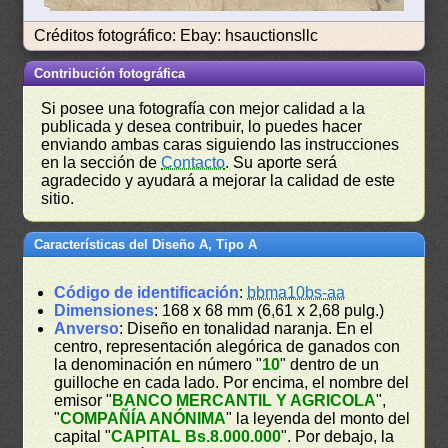
Créditos fotográfico: Ebay: hsauctionsllc
Contribución fotográfica
Si posee una fotografía con mejor calidad a la
publicada y desea contribuir, lo puedes hacer
enviando ambas caras siguiendo las instrucciones
en la sección de
Contacto
. Su aporte será
agradecido y ayudará a mejorar la calidad de este
sitio.
Características del Diseño A, Tipo A
Código de identificación
:
bbma10bs-aa
Dimensiones
: 168 x 68 mm (6,61 x 2,68 pulg.)
Anverso
: Diseño en tonalidad naranja. En el
centro, representación alegórica de ganados con
la denominación en número "
10
" dentro de un
guilloche en cada lado. Por encima, el nombre del
emisor "
BANCO MERCANTIL Y AGRICOLA
",
"
COMPAÑÍA ANÓNIMA
" la leyenda del monto del
capital "
CAPITAL Bs.8.000.000
". Por debajo, la