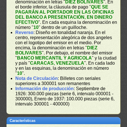
denominación en letras "
DIEZ BOLIVARES
". En
el borde inferior, la cláusula de pago "
QUE SE
PAGARÁN AL PORTADOR EN LAS OFICINAS
DEL BANCO A PRESENTACIÓN, EN DINERO
EFECTIVO
". En cada esquina la denominación en
número "
10
" dentro de un guilloche.
Reverso
: Diseño en tonalidad naranja. En el
centro, representación alegórica de dos angeles
con el logotipo del emisor en el medio. Por
encima, la denominación en letras "
DIEZ
BOLIVARES
". Por debajo, el nombre del emisor
"
BANCO MERCANTIL Y AGRICOLA
" y la ciudad
y país "
CARACAS, VENEZUELA
". En cada lado
y en las esquinas, la denominación en número
"
10
".
Nota de Circulación
: Billetes con seriales
superiores a 300001 son remanentes
Información de producción
: Septiembre de
1926: 300.000 piezas (serie 6, intervalo 000001 -
300000), Enero de 1937: 100.000 piezas (serie 6,
intervalo 300001 - 400000)
Características