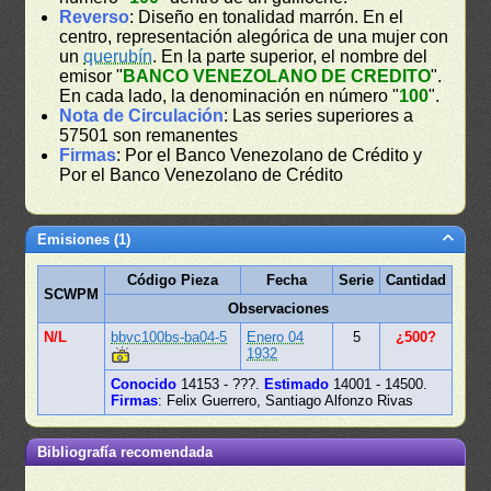
Reverso
: Diseño en tonalidad marrón. En el
centro, representación alegórica de una mujer con
un
querubín
. En la parte superior, el nombre del
emisor "
BANCO VENEZOLANO DE CREDITO
".
En cada lado, la denominación en número "
100
".
Nota de Circulación
: Las series superiores a
57501 son remanentes
Firmas
: Por el Banco Venezolano de Crédito y
Por el Banco Venezolano de Crédito
Emisiones (1)
Código Pieza
Fecha
Serie
Cantidad
SCWPM
Observaciones
N/L
bbvc100bs-ba04-5
Enero 04
5
¿500?
1932
Conocido
14153 - ???.
Estimado
14001 - 14500.
Firmas
: Felix Guerrero, Santiago Alfonzo Rivas
Bibliografía recomendada