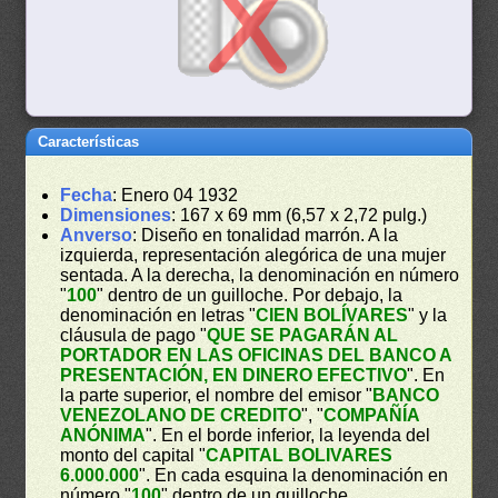
Características
Fecha
: Enero 04 1932
Dimensiones
: 167 x 69 mm (6,57 x 2,72 pulg.)
Anverso
: Diseño en tonalidad marrón. A la
izquierda, representación alegórica de una mujer
sentada. A la derecha, la denominación en número
"
100
" dentro de un guilloche. Por debajo, la
denominación en letras "
CIEN BOLÍVARES
" y la
cláusula de pago "
QUE SE PAGARÁN AL
PORTADOR EN LAS OFICINAS DEL BANCO A
PRESENTACIÓN, EN DINERO EFECTIVO
". En
la parte superior, el nombre del emisor "
BANCO
VENEZOLANO DE CREDITO
", "
COMPAÑÍA
ANÓNIMA
". En el borde inferior, la leyenda del
monto del capital "
CAPITAL BOLIVARES
6.000.000
". En cada esquina la denominación en
número "
100
" dentro de un guilloche.