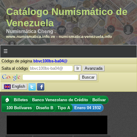
Catálogo Numismático de
Venezuela
Numismática Cheng .
www.numismatica.info.ve
-
numismatica-venezuela.info
☰
Código de página
bbvc100bs-ba04@
Salta al código
Avanzada
English
🏠
Billetes
Banco Venezolano de Crédito
Bolívar
100 Bolívares
Diseño B
Tipo A
Enero 04 1932