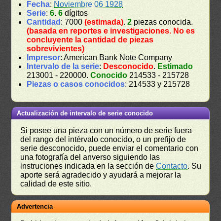
Fecha
:
Noviembre 06 1928
Serie
:
6
.
6
dígitos
Cantidad
: 7000
(estimada)
.
2
piezas conocida.
(basada en reportes e investigaciones. No es
concluyente la cantidad de piezas
sobrevivientes)
Impresor
: American Bank Note Company
Intervalo de la serie
:
Desconocido
.
Estimado
213001 - 220000.
Conocido
214533 - 215728
Piezas o casos conocidos
: 214533 y 215728
Actualización de intervalo de serie conocido
Si posee una pieza con un número de serie fuera
del rango del intérvalo conocido, o un prefijo de
serie desconocido, puede enviar el comentario con
una fotografía del anverso siguiendo las
instruciones indicada en la sección de
Contacto
. Su
aporte será agradecido y ayudará a mejorar la
calidad de este sitio.
Advertencia