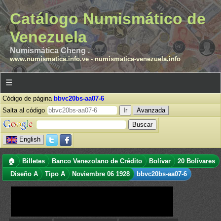
Catálogo Numismático de
Venezuela
Numismática Cheng .
www.numismatica.info.ve
-
numismatica-venezuela.info
☰
Código de página
bbvc20bs-aa07-6
Salta al código
Avanzada
English
🏠
Billetes
Banco Venezolano de Crédito
Bolívar
20 Bolívares
Diseño A
Tipo A
Noviembre 06 1928
bbvc20bs-aa07-6