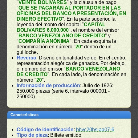
"
VEINTE BOLIVARES
" y la cláusula de pago
"
QUE SE PAGARÁN AL PORTADOR EN LAS
OFICINAS DEL BANCO A PRESENTACIÓN, EN
DINERO EFECTIVO
". En la parte superior, la
leyenda del monto del capital "
CAPITAL
BOLIVARES 6.000.000
", el nombre del emisor
"
BANCO VENEZOLANO DE CREDITO
" y
"
COMPAÑÍA ANÓNIMA
". En cada esquina la
denominación en número "
20
" dentro de un
guilloche.
Reverso
: Diseño en tonalidad verde. En el centro,
representación alegórica de ganados. Por debajo,
el nombre del emisor "
BANCO VENEZOLANO
DE CREDITO
". En cada lado, la denominación en
número "
20
".
Información de producción
: Julio de 1926:
250.000 piezas (serie 6, intervalo 000001 -
250000)
Características
Código de identificación
:
bbvc20bs-aa07-6
Tipo de pieza
: Billete emitido