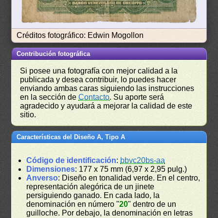
Créditos fotográfico: Edwin Mogollon
Contribución fotográfica
Si posee una fotografía con mejor calidad a la
publicada y desea contribuir, lo puedes hacer
enviando ambas caras siguiendo las instrucciones
en la sección de
Contacto
. Su aporte será
agradecido y ayudará a mejorar la calidad de este
sitio.
Características del Diseño A, Tipo A
Código de identificación
:
bbvc20bs-aa
Dimensiones
: 177 x 75 mm (6,97 x 2,95 pulg.)
Anverso
: Diseño en tonalidad verde. En el centro,
representación alegórica de un jinete
persiguiendo ganado. En cada lado, la
denominación en número "
20
" dentro de un
guilloche. Por debajo, la denominación en letras