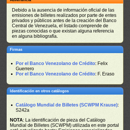
Debido a la ausencia de información oficial de las
emisiones de billetes realizados por parte de entes
privados y públicos antes de la creación del Banco
Central de Venezuela, el listado comprende de
piezas conocidas o que existan alguna referencia
en alguna bibliografía.
Firmas
Por el Banco Venezolano de Crédito
: Felix
Guerrero
Por el Banco Venezolano de Crédito
: F. Eraso
Identificación en otros catálogos
Catálogo Mundial de Billetes (SCWPM Krause)
:
S242a
NOTA
: La identificación de pieza del Catálogo
Mundial de Billetes (SCWPM) utilizada en este portal