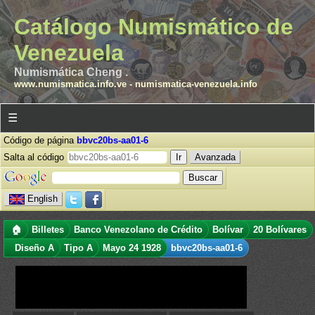
Catálogo Numismático de
Venezuela
Numismática Cheng .
www.numismatica.info.ve
-
numismatica-venezuela.info
☰
Código de página
bbvc20bs-aa01-6
Salta al código
Avanzada
English
🏠
Billetes
Banco Venezolano de Crédito
Bolívar
20 Bolívares
Diseño A
Tipo A
Mayo 24 1928
bbvc20bs-aa01-6