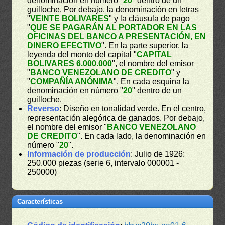
denominación en número "
20
" dentro de un
guilloche. Por debajo, la denominación en letras
"
VEINTE BOLIVARES
" y la cláusula de pago
"
QUE SE PAGARÁN AL PORTADOR EN LAS
OFICINAS DEL BANCO A PRESENTACIÓN, EN
DINERO EFECTIVO
". En la parte superior, la
leyenda del monto del capital "
CAPITAL
BOLIVARES 6.000.000
", el nombre del emisor
"
BANCO VENEZOLANO DE CREDITO
" y
"
COMPAÑÍA ANÓNIMA
". En cada esquina la
denominación en número "
20
" dentro de un
guilloche.
Reverso
: Diseño en tonalidad verde. En el centro,
representación alegórica de ganados. Por debajo,
el nombre del emisor "
BANCO VENEZOLANO
DE CREDITO
". En cada lado, la denominación en
número "
20
".
Información de producción
: Julio de 1926:
250.000 piezas (serie 6, intervalo 000001 -
250000)
Características