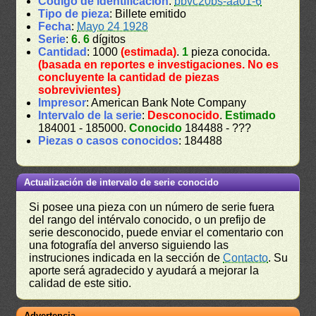
Código de identificación
:
bbvc20bs-aa01-6
Tipo de pieza
: Billete emitido
Fecha
:
Mayo 24 1928
Serie
:
6
.
6
dígitos
Cantidad
: 1000
(estimada)
.
1
pieza conocida.
(basada en reportes e investigaciones. No es
concluyente la cantidad de piezas
sobrevivientes)
Impresor
: American Bank Note Company
Intervalo de la serie
:
Desconocido
.
Estimado
184001 - 185000.
Conocido
184488 - ???
Piezas o casos conocidos
: 184488
Actualización de intervalo de serie conocido
Si posee una pieza con un número de serie fuera
del rango del intérvalo conocido, o un prefijo de
serie desconocido, puede enviar el comentario con
una fotografía del anverso siguiendo las
instruciones indicada en la sección de
Contacto
. Su
aporte será agradecido y ayudará a mejorar la
calidad de este sitio.
Advertencia