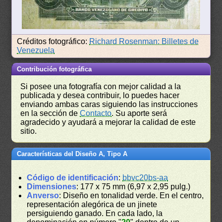
Créditos fotográfico:
Richard Rosenman: Billetes de
Venezuela
Contribución fotográfica
Si posee una fotografía con mejor calidad a la
publicada y desea contribuir, lo puedes hacer
enviando ambas caras siguiendo las instrucciones
en la sección de
Contacto
. Su aporte será
agradecido y ayudará a mejorar la calidad de este
sitio.
Características del Diseño A, Tipo A
Código de identificación
:
bbvc20bs-aa
Dimensiones
: 177 x 75 mm (6,97 x 2,95 pulg.)
Anverso
: Diseño en tonalidad verde. En el centro,
representación alegórica de un jinete
persiguiendo ganado. En cada lado, la