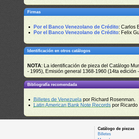
Firmas
Por el Banco Venezolano de Crédito
: Carlos
Por el Banco Venezolano de Crédito
: Felix G
Identificación en otros catálogos
NOTA
: La identificación de pieza del Catálogo M
- 1995), Emisión general 1368-1960 (14ta edición
Bibliografía recomendada
Billetes de Venezuela
por Richard Rosenman.
Latin American Bank Note Records
por Ricardo
Catálogo de piezas
Billetes