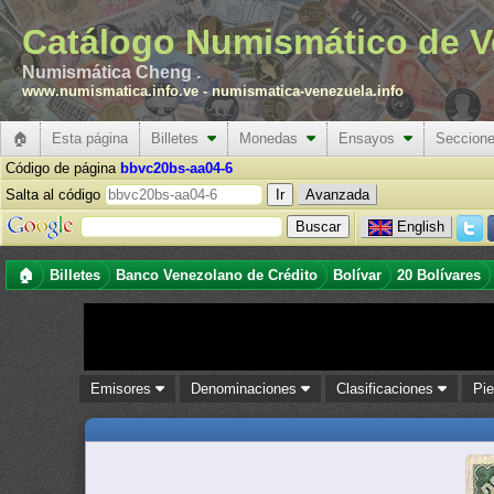
Catálogo Numismático de V
Numismática Cheng .
www.numismatica.info.ve
-
numismatica-venezuela.info
🏠
Esta página
Billetes
Monedas
Ensayos
Seccion
Código de página
bbvc20bs-aa04-6
Salta al código
Avanzada
English
🏠
Billetes
Banco Venezolano de Crédito
Bolívar
20 Bolívares
Emisores
Denominaciones
Clasificaciones
Pi