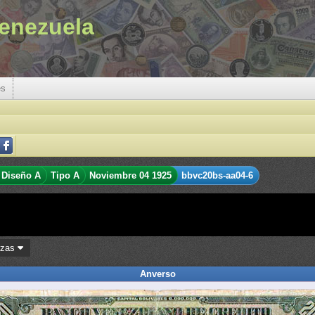
enezuela
es
Diseño A
Tipo A
Noviembre 04 1925
bbvc20bs-aa04-6
ezas
Anverso