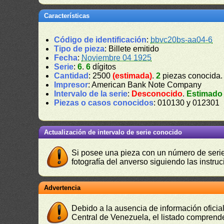
Características
Código de identificación
:
bbvc20bs-aa04-6
Tipo de pieza
: Billete emitido
Fecha
:
Noviembre 04 1925
Serie
:
6
.
6
dígitos
Cantidad
: 2500
(estimada)
.
2
piezas conocida
Impresor
: American Bank Note Company
Intervalo de la serie
:
Desconocido
.
Estimado
Piezas o casos conocidos
: 010130 y 012301
Actualización de intervalo de serie conocido
Si posee una pieza con un número de serie 
fotografía del anverso siguiendo las instru
Advertencia
Debido a la ausencia de información oficial
Central de Venezuela, el listado comprende