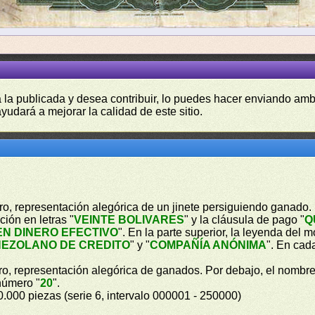
a la publicada y desea contribuir, lo puedes hacer enviando amb
yudará a mejorar la calidad de este sitio.
tro, representación alegórica de un jinete persiguiendo ganado
ión en letras "
VEINTE BOLIVARES
" y la cláusula de pago "
Q
EN DINERO EFECTIVO
". En la parte superior, la leyenda del m
EZOLANO DE CREDITO
" y "
COMPAÑÍA ANÓNIMA
". En cad
tro, representación alegórica de ganados. Por debajo, el nombre
número "
20
".
0.000 piezas (serie 6, intervalo 000001 - 250000)