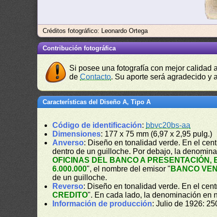
Créditos fotográfico: Leonardo Ortega
Contribución fotográfica
Si posee una fotografía con mejor calidad 
de
Contacto
. Su aporte será agradecido y a
Características del Diseño A, Tipo A
Código de identificación
:
bbvc20bs-aa
Dimensiones
: 177 x 75 mm (6,97 x 2,95 pulg.)
Anverso
: Diseño en tonalidad verde. En el cen
dentro de un guilloche. Por debajo, la denominac
OFICINAS DEL BANCO A PRESENTACIÓN, 
6.000.000
", el nombre del emisor "
BANCO VEN
de un guilloche.
Reverso
: Diseño en tonalidad verde. En el cen
CREDITO
". En cada lado, la denominación en 
Información de producción
: Julio de 1926: 25