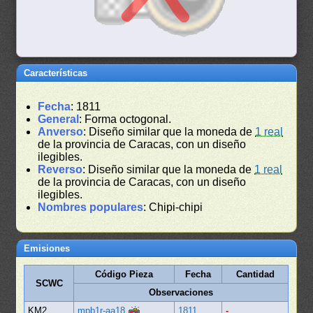
Características
Fecha
: 1811
General
: Forma octogonal.
Anverso
: Diseño similar que la moneda de
1 real
de la provincia de Caracas, con un diseño
ilegibles.
Reverso
: Diseño similar que la moneda de
1 real
de la provincia de Caracas, con un diseño
ilegibles.
Nombres populares
: Chipi-chipi
Emisiones
Código Pieza
Fecha
Cantidad
SCWC
Observaciones
KM2
mpb1r-aa18
1811
-