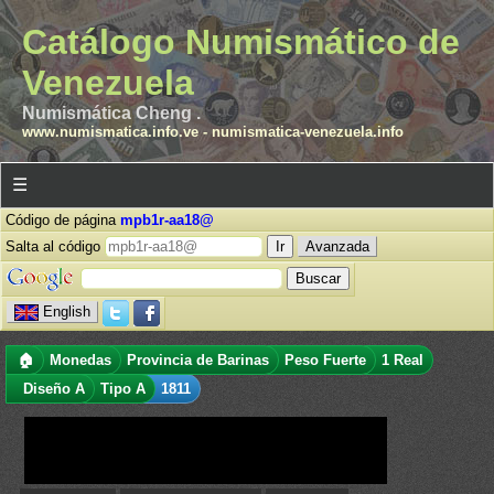
Catálogo Numismático de
Venezuela
Numismática Cheng .
www.numismatica.info.ve
-
numismatica-venezuela.info
☰
Código de página
mpb1r-aa18@
Salta al código
Avanzada
English
🏠
Monedas
Provincia de Barinas
Peso Fuerte
1 Real
Diseño A
Tipo A
1811