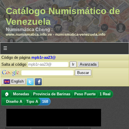
Catálogo Numismático de
Venezuela
Numismática Cheng .
www.numismatica.info.ve
-
numismatica-venezuela.info
☰
Código de página
mpb1r-aa23@
Salta al código
Avanzada
English
🏠
Monedas
Provincia de Barinas
Peso Fuerte
1 Real
Diseño A
Tipo A
168