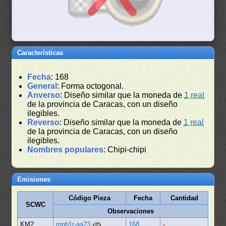
Características
Fecha
: 168
General
: Forma octogonal.
Anverso
: Diseño similar que la moneda de
1 real
de la provincia de Caracas, con un diseño
ilegibles.
Reverso
: Diseño similar que la moneda de
1 real
de la provincia de Caracas, con un diseño
ilegibles.
Nombres populares
: Chipi-chipi
Emisiones
Código Pieza
Fecha
Cantidad
SCWC
Observaciones
KM2
mpb1r-aa23
168
-