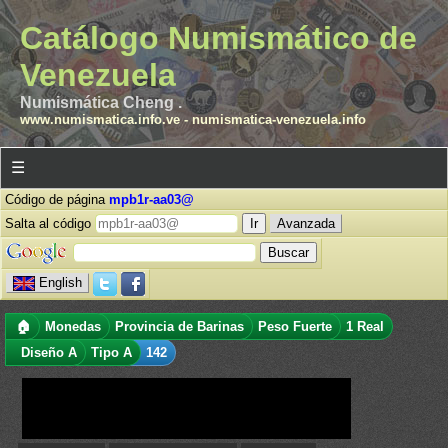
Catálogo Numismático de
Venezuela
Numismática Cheng .
www.numismatica.info.ve
-
numismatica-venezuela.info
☰
Código de página
mpb1r-aa03@
Salta al código
Avanzada
English
🏠
Monedas
Provincia de Barinas
Peso Fuerte
1 Real
Diseño A
Tipo A
142