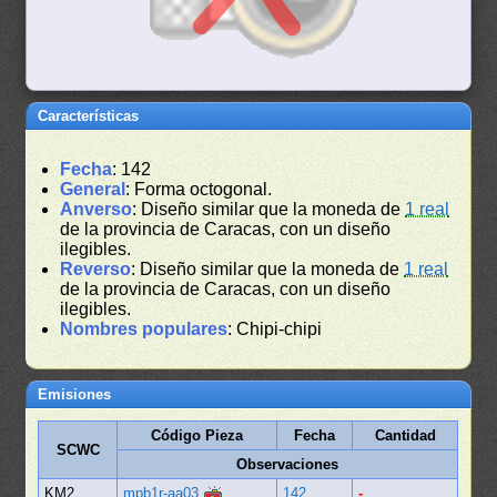
Características
Fecha
: 142
General
: Forma octogonal.
Anverso
: Diseño similar que la moneda de
1 real
de la provincia de Caracas, con un diseño
ilegibles.
Reverso
: Diseño similar que la moneda de
1 real
de la provincia de Caracas, con un diseño
ilegibles.
Nombres populares
: Chipi-chipi
Emisiones
Código Pieza
Fecha
Cantidad
SCWC
Observaciones
KM2
mpb1r-aa03
142
-