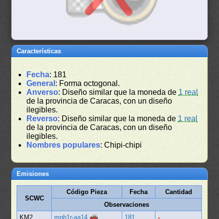
Características
Fecha
: 181
General
: Forma octogonal.
Anverso
: Diseño similar que la moneda de
1 real
de la provincia de Caracas, con un diseño
ilegibles.
Reverso
: Diseño similar que la moneda de
1 real
de la provincia de Caracas, con un diseño
ilegibles.
Nombres populares
: Chipi-chipi
Emisiones
Código Pieza
Fecha
Cantidad
SCWC
Observaciones
KM2
mpb1r-aa14
181
-