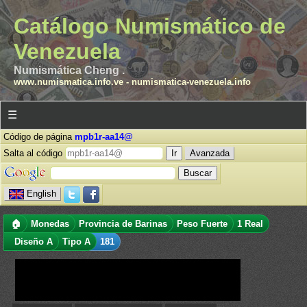
Catálogo Numismático de
Venezuela
Numismática Cheng .
www.numismatica.info.ve
-
numismatica-venezuela.info
☰
Código de página
mpb1r-aa14@
Salta al código
Avanzada
English
🏠
Monedas
Provincia de Barinas
Peso Fuerte
1 Real
Diseño A
Tipo A
181