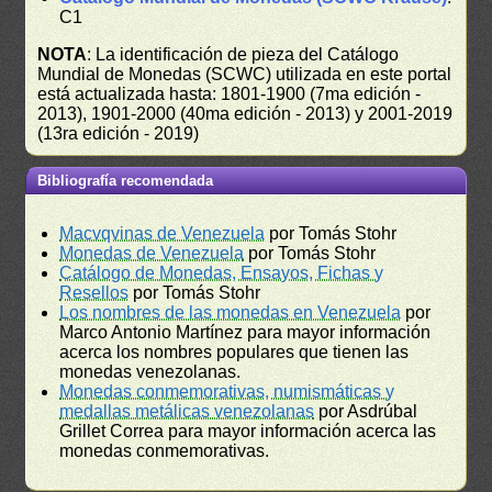
C1
NOTA
: La identificación de pieza del Catálogo
Mundial de Monedas (SCWC) utilizada en este portal
está actualizada hasta: 1801-1900 (7ma edición -
2013), 1901-2000 (40ma edición - 2013) y 2001-2019
(13ra edición - 2019)
Bibliografía recomendada
Macvqvinas de Venezuela
por Tomás Stohr
Monedas de Venezuela
por Tomás Stohr
Catálogo de Monedas, Ensayos, Fichas y
Resellos
por Tomás Stohr
Los nombres de las monedas en Venezuela
por
Marco Antonio Martínez para mayor información
acerca los nombres populares que tienen las
monedas venezolanas.
Monedas conmemorativas, numismáticas y
medallas metálicas venezolanas
por Asdrúbal
Grillet Correa para mayor información acerca las
monedas conmemorativas.