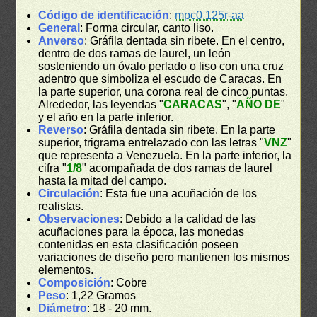
Código de identificación
:
mpc0.125r-aa
General
: Forma circular, canto liso.
Anverso
: Gráfila dentada sin ribete. En el centro,
dentro de dos ramas de laurel, un león
sosteniendo un óvalo perlado o liso con una cruz
adentro que simboliza el escudo de Caracas. En
la parte superior, una corona real de cinco puntas.
Alrededor, las leyendas "
CARACAS
", "
AÑO DE
"
y el año en la parte inferior.
Reverso
: Gráfila dentada sin ribete. En la parte
superior, trigrama entrelazado con las letras "
VNZ
"
que representa a Venezuela. En la parte inferior, la
cifra "
1/8
" acompañada de dos ramas de laurel
hasta la mitad del campo.
Circulación
: Esta fue una acuñación de los
realistas.
Observaciones
: Debido a la calidad de las
acuñaciones para la época, las monedas
contenidas en esta clasificación poseen
variaciones de diseño pero mantienen los mismos
elementos.
Composición
: Cobre
Peso
: 1,22 Gramos
Diámetro
: 18 - 20 mm.