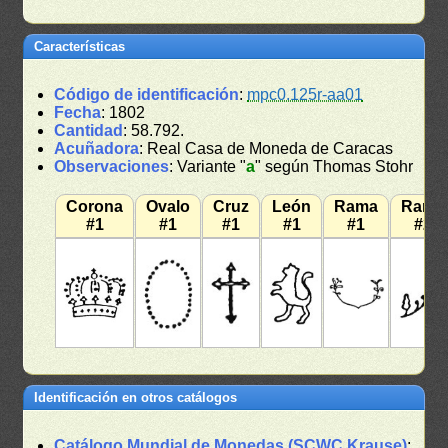
Características
Código de identificación
:
mpc0.125r-aa01
Fecha
: 1802
Cantidad
: 58.792.
Acuñadora
: Real Casa de Moneda de Caracas
Observaciones
: Variante "
a
" según Thomas Stohr
Corona
Ovalo
Cruz
León
Rama
Rama
#1
#1
#1
#1
#1
#2
Identificación en otros catálogos
Catálogo Mundial de Monedas (SCWC Krause)
: