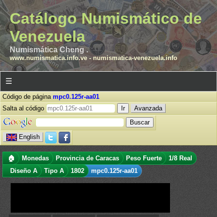
Catálogo Numismático de
Venezuela
Numismática Cheng .
www.numismatica.info.ve
-
numismatica-venezuela.info
☰
Código de página
mpc0.125r-aa01
Salta al código
Avanzada
English
🏠
Monedas
Provincia de Caracas
Peso Fuerte
1/8 Real
Diseño A
Tipo A
1802
mpc0.125r-aa01