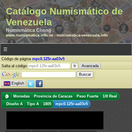
Catálogo Numismático de
Venezuela
Numismática Cheng .
www.numismatica.info.ve
-
numismatica-venezuela.info
☰
Código de página
mpc0.125r-aa03v5
Salta al código
Avanzada
English
🏠
Monedas
Provincia de Caracas
Peso Fuerte
1/8 Real
Diseño A
Tipo A
1805
mpc0.125r-aa03v5