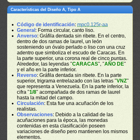
Características del Diseño A, Tipo A
Código de identificación
:
mpc0.125r-aa
General
: Forma circular, canto liso.
Anverso
: Gráfila dentada sin ribete. En el centro,
dentro de dos ramas de laurel, un león
sosteniendo un óvalo perlado o liso con una cruz
adentro que simboliza el escudo de Caracas. En
la parte superior, una corona real de cinco puntas.
Alrededor, las leyendas "
CARACAS
", "
AÑO DE
"
y el año en la parte inferior.
Reverso
: Gráfila dentada sin ribete. En la parte
superior, trigrama entrelazado con las letras "
VNZ
"
que representa a Venezuela. En la parte inferior, la
cifra "
1/8
" acompañada de dos ramas de laurel
hasta la mitad del campo.
Circulación
: Esta fue una acuñación de los
realistas.
Observaciones
: Debido a la calidad de las
acuñaciones para la época, las monedas
contenidas en esta clasificación poseen
variaciones de diseño pero mantienen los mismos
elementos.