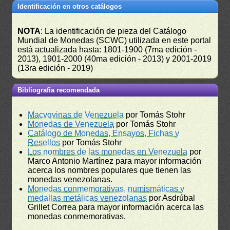
Identificación en otros catálogos
NOTA
: La identificación de pieza del Catálogo
Mundial de Monedas (SCWC) utilizada en este portal
está actualizada hasta: 1801-1900 (7ma edición -
2013), 1901-2000 (40ma edición - 2013) y 2001-2019
(13ra edición - 2019)
Bibliografía recomendada
Macvqvinas de Venezuela
por Tomás Stohr
Monedas de Venezuela
por Tomás Stohr
Catálogo de Monedas, Ensayos, Fichas y
Resellos
por Tomás Stohr
Los nombres de las monedas en Venezuela
por
Marco Antonio Martínez para mayor información
acerca los nombres populares que tienen las
monedas venezolanas.
Monedas conmemorativas, numismáticas y
medallas metálicas venezolanas
por Asdrúbal
Grillet Correa para mayor información acerca las
monedas conmemorativas.