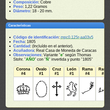
Composición
: Cobre
Peso
: 1,22 Gramos
Diámetro
: 18 - 20 mm.
Características
Código de identificación
:
mpc0.125r-aa03v5
Fecha
: 1805
Cantidad
: (Incluído en el anterior).
Acuñadora
: Real Casa de Moneda de Caracas
Observaciones
: Variante "
e
" según Thomas
Stohr. "
AÑO
" con "
Ñ
" invertida y punto "1805"
Corona
Ovalo
Cruz
León
Rama
Rama
#4
#1
#1
#1
#4
#8