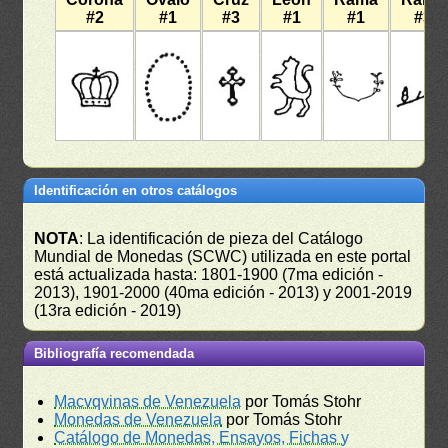
#2
#1
#3
#1
#1
#3
Identificación en otros catálogos
NOTA
: La identificación de pieza del Catálogo
Mundial de Monedas (SCWC) utilizada en este portal
está actualizada hasta: 1801-1900 (7ma edición -
2013), 1901-2000 (40ma edición - 2013) y 2001-2019
(13ra edición - 2019)
Bibliografía recomendada
Macvqvinas de Venezuela
por Tomás Stohr
Monedas de Venezuela
por Tomás Stohr
Catálogo de Monedas, Ensayos, Fichas y