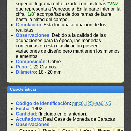
superior, trigrama entrelazado con las letras "
VNZ
"
que representa a Venezuela. En la parte inferior, la
cifra "
1/8
" acompañada de dos ramas de laurel
hasta la mitad del campo.
Circulación
: Esta fue una acuñación de los
realistas.
Observaciones
: Debido a la calidad de las
acuñaciones para la época, las monedas
contenidas en esta clasificación poseen
variaciones de diseño pero mantienen los mismos
elementos.
Composición
: Cobre
Peso
: 1,22 Gramos
Diámetro
: 18 - 20 mm.
Características
Código de identificación
:
mpc0.125r-aa01v5
Fecha
: 1802
Cantidad
: (Incluído en el anterior).
Acuñadora
: Real Casa de Moneda de Caracas
Observaciones
:
Corona
Ovalo
Cruz
León
Rama
Rama