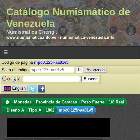
Catálogo Numismático de
Venezuela
Numismática Cheng .
www.numismatica.info.ve
-
numismatica-venezuela.info
☰
Código de página
mpc0.125r-aa01v5
Salta al código
Avanzada
English
🏠
Monedas
Provincia de Caracas
Peso Fuerte
1/8 Real
Diseño A
Tipo A
1802
mpc0.125r-aa01v5