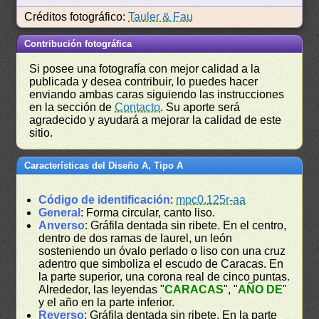
Créditos fotográfico:
Tauler & Fau
Contribución fotográfica
Si posee una fotografía con mejor calidad a la
publicada y desea contribuir, lo puedes hacer
enviando ambas caras siguiendo las instrucciones
en la sección de
Contacto
. Su aporte será
agradecido y ayudará a mejorar la calidad de este
sitio.
Características del Diseño A, Tipo A
Código de identificación
:
mpc0.125r-aa
General
: Forma circular, canto liso.
Anverso
: Gráfila dentada sin ribete. En el centro,
dentro de dos ramas de laurel, un león
sosteniendo un óvalo perlado o liso con una cruz
adentro que simboliza el escudo de Caracas. En
la parte superior, una corona real de cinco puntas.
Alrededor, las leyendas "
CARACAS
", "
AÑO DE
"
y el año en la parte inferior.
Reverso
: Gráfila dentada sin ribete. En la parte