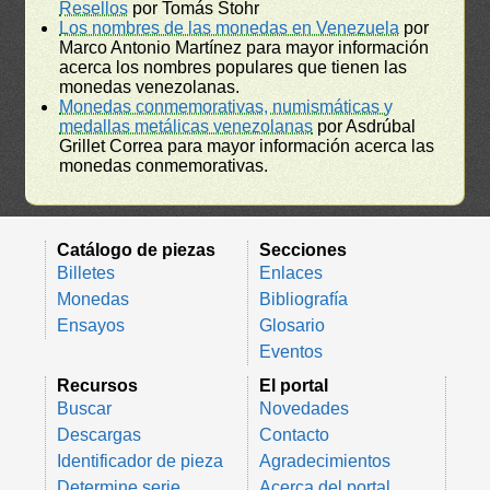
Resellos
por Tomás Stohr
Los nombres de las monedas en Venezuela
por
Marco Antonio Martínez para mayor información
acerca los nombres populares que tienen las
monedas venezolanas.
Monedas conmemorativas, numismáticas y
medallas metálicas venezolanas
por Asdrúbal
Grillet Correa para mayor información acerca las
monedas conmemorativas.
Catálogo de piezas
Secciones
Billetes
Enlaces
Monedas
Bibliografía
Ensayos
Glosario
Eventos
Recursos
El portal
Buscar
Novedades
Descargas
Contacto
Identificador de pieza
Agradecimientos
Determine serie
Acerca del portal