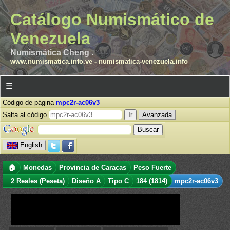
Catálogo Numismático de
Venezuela
Numismática Cheng .
www.numismatica.info.ve
-
numismatica-venezuela.info
☰
Código de página
mpc2r-ac06v3
Salta al código
Avanzada
English
🏠
Monedas
Provincia de Caracas
Peso Fuerte
2 Reales (Peseta)
Diseño A
Tipo C
184 (1814)
mpc2r-ac06v3