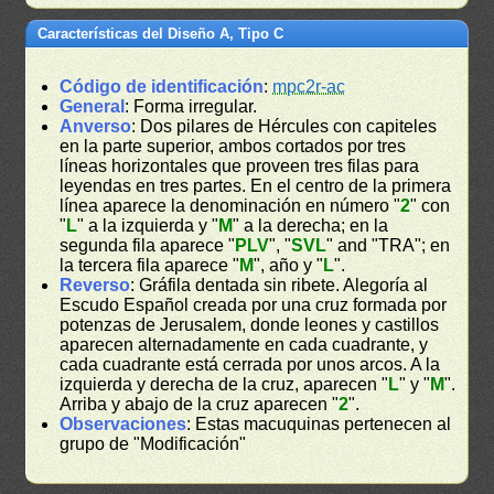
Características del Diseño A, Tipo C
Código de identificación
:
mpc2r-ac
General
: Forma irregular.
Anverso
: Dos pilares de Hércules con capiteles
en la parte superior, ambos cortados por tres
líneas horizontales que proveen tres filas para
leyendas en tres partes. En el centro de la primera
línea aparece la denominación en número "
2
" con
"
L
" a la izquierda y "
M
" a la derecha; en la
segunda fila aparece "
PLV
", "
SVL
" and "TRA"; en
la tercera fila aparece "
M
", año y "
L
".
Reverso
: Gráfila dentada sin ribete. Alegoría al
Escudo Español creada por una cruz formada por
potenzas de Jerusalem, donde leones y castillos
aparecen alternadamente en cada cuadrante, y
cada cuadrante está cerrada por unos arcos. A la
izquierda y derecha de la cruz, aparecen "
L
" y "
M
".
Arriba y abajo de la cruz aparecen "
2
".
Observaciones
: Estas macuquinas pertenecen al
grupo de "Modificación"