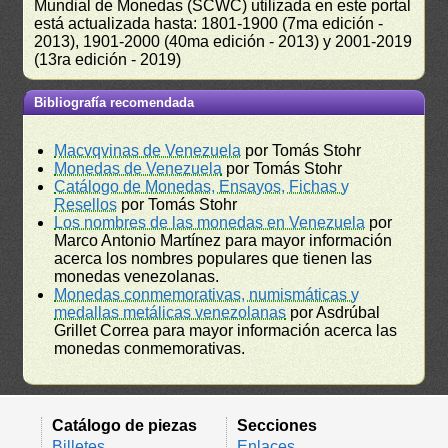
Mundial de Monedas (SCWC) utilizada en este portal
está actualizada hasta: 1801-1900 (7ma edición -
2013), 1901-2000 (40ma edición - 2013) y 2001-2019
(13ra edición - 2019)
Bibliografía recomendada
Macvqvinas de Venezuela
por Tomás Stohr
Monedas de Venezuela
por Tomás Stohr
Catálogo de Monedas, Ensayos, Fichas y
Resellos
por Tomás Stohr
Los nombres de las monedas en Venezuela
por
Marco Antonio Martínez para mayor información
acerca los nombres populares que tienen las
monedas venezolanas.
Monedas conmemorativas, numismáticas y
medallas metálicas venezolanas
por Asdrúbal
Grillet Correa para mayor información acerca las
monedas conmemorativas.
Catálogo de piezas
Secciones
Billetes
Enlaces