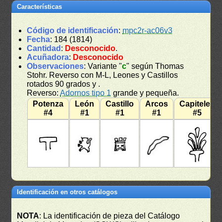
Características
Código de identificación
:
mpc2r-ac06v3
Fecha
: 184 (1814)
Cantidad
:
Desconocido
.
Acuñadora
:
Desconocido
Observaciones
: Variante "
c
" según Thomas
Stohr. Reverso con M-L, Leones y Castillos
rotados 90 grados y .
Reverso:
Adornos tipo 1
grande y pequeña.
Potenza
León
Castillo
Arcos
Capiteles
#4
#1
#1
#1
#5
Identificación en otros catálogos
NOTA
: La identificación de pieza del Catálogo