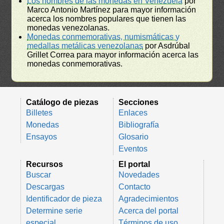
Los nombres de las monedas en Venezuela
por
Marco Antonio Martínez para mayor información
acerca los nombres populares que tienen las
monedas venezolanas.
Monedas conmemorativas, numismáticas y
medallas metálicas venezolanas
por Asdrúbal
Grillet Correa para mayor información acerca las
monedas conmemorativas.
Catálogo de piezas
Secciones
Billetes
Enlaces
Monedas
Bibliografía
Ensayos
Glosario
Eventos
Recursos
El portal
Buscar
Novedades
Descargas
Contacto
Identificador de pieza
Agradecimientos
Determine serie
Acerca del portal
especial
Términos de uso