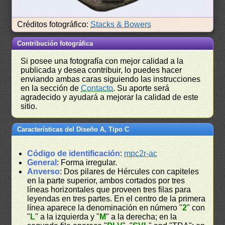
Créditos fotográfico:
Stacks & Bowers
Contribución fotográfica
Si posee una fotografía con mejor calidad a la
publicada y desea contribuir, lo puedes hacer
enviando ambas caras siguiendo las instrucciones
en la sección de
Contacto
. Su aporte será
agradecido y ayudará a mejorar la calidad de este
sitio.
Características del Diseño A, Tipo C
Código de identificación
:
mpc2r-ac
General
: Forma irregular.
Anverso
: Dos pilares de Hércules con capiteles
en la parte superior, ambos cortados por tres
líneas horizontales que proveen tres filas para
leyendas en tres partes. En el centro de la primera
línea aparece la denominación en número "
2
" con
"
L
" a la izquierda y "
M
" a la derecha; en la