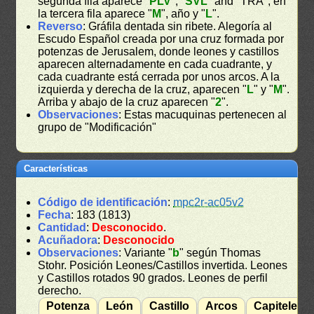
segunda fila aparece "
PLV
", "
SVL
" and "TRA"; en
la tercera fila aparece "
M
", año y "
L
".
Reverso
: Gráfila dentada sin ribete. Alegoría al
Escudo Español creada por una cruz formada por
potenzas de Jerusalem, donde leones y castillos
aparecen alternadamente en cada cuadrante, y
cada cuadrante está cerrada por unos arcos. A la
izquierda y derecha de la cruz, aparecen "
L
" y "
M
".
Arriba y abajo de la cruz aparecen "
2
".
Observaciones
: Estas macuquinas pertenecen al
grupo de "Modificación"
Características
Código de identificación
:
mpc2r-ac05v2
Fecha
: 183 (1813)
Cantidad
:
Desconocido
.
Acuñadora
:
Desconocido
Observaciones
: Variante "
b
" según Thomas
Stohr. Posición Leones/Castillos invertida. Leones
y Castillos rotados 90 grados. Leones de perfil
derecho.
Potenza
León
Castillo
Arcos
Capiteles