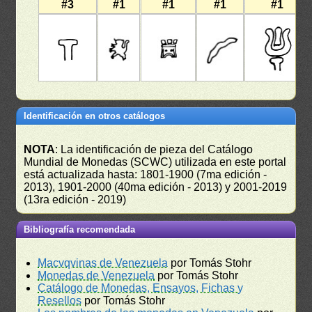
#3
#1
#1
#1
#1
Identificación en otros catálogos
NOTA
: La identificación de pieza del Catálogo
Mundial de Monedas (SCWC) utilizada en este portal
está actualizada hasta: 1801-1900 (7ma edición -
2013), 1901-2000 (40ma edición - 2013) y 2001-2019
(13ra edición - 2019)
Bibliografía recomendada
Macvqvinas de Venezuela
por Tomás Stohr
Monedas de Venezuela
por Tomás Stohr
Catálogo de Monedas, Ensayos, Fichas y
Resellos
por Tomás Stohr