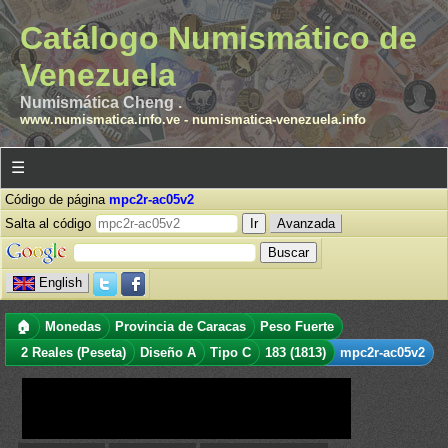
Catálogo Numismático de
Venezuela
Numismática Cheng .
www.numismatica.info.ve
-
numismatica-venezuela.info
☰
Código de página
mpc2r-ac05v2
Salta al código
Avanzada
English
🏠
Monedas
Provincia de Caracas
Peso Fuerte
2 Reales (Peseta)
Diseño A
Tipo C
183 (1813)
mpc2r-ac05v2