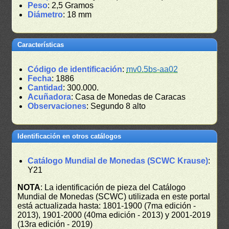
Peso
: 2,5 Gramos
Diámetro
: 18 mm
Características
Código de identificación
:
mv0.5bs-aa02
Fecha
: 1886
Cantidad
: 300.000.
Acuñadora
: Casa de Monedas de Caracas
Observaciones
: Segundo 8 alto
Identificación en otros catálogos
Catálogo Mundial de Monedas (SCWC Krause)
:
Y21
NOTA
: La identificación de pieza del Catálogo
Mundial de Monedas (SCWC) utilizada en este portal
está actualizada hasta: 1801-1900 (7ma edición -
2013), 1901-2000 (40ma edición - 2013) y 2001-2019
(13ra edición - 2019)