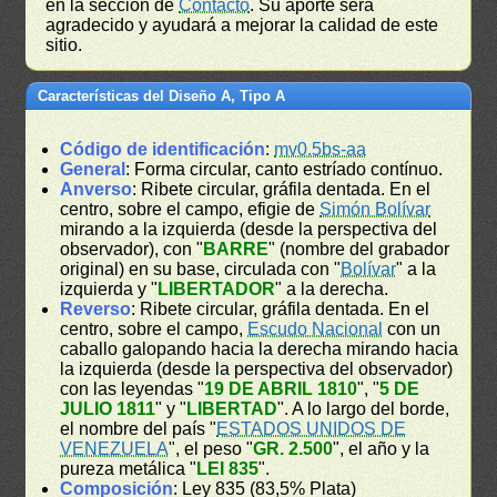
en la sección de
Contacto
. Su aporte será
agradecido y ayudará a mejorar la calidad de este
sitio.
Características del Diseño A, Tipo A
Código de identificación
:
mv0.5bs-aa
General
: Forma circular, canto estríado contínuo.
Anverso
: Ribete circular, gráfila dentada. En el
centro, sobre el campo, efigie de
Simón Bolívar
mirando a la izquierda (desde la perspectiva del
observador), con "
BARRE
" (nombre del grabador
original) en su base, circulada con "
Bolívar
" a la
izquierda y "
LIBERTADOR
" a la derecha.
Reverso
: Ribete circular, gráfila dentada. En el
centro, sobre el campo,
Escudo Nacional
con un
caballo galopando hacia la derecha mirando hacia
la izquierda (desde la perspectiva del observador)
con las leyendas "
19 DE ABRIL 1810
", "
5 DE
JULIO 1811
" y "
LIBERTAD
". A lo largo del borde,
el nombre del país "
ESTADOS UNIDOS DE
VENEZUELA
", el peso "
GR. 2.500
", el año y la
pureza metálica "
LEI 835
".
Composición
: Ley 835 (83,5% Plata)