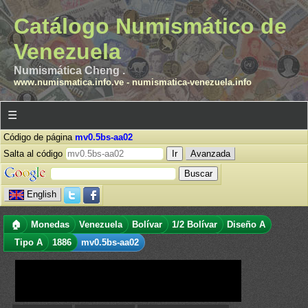
Catálogo Numismático de
Venezuela
Numismática Cheng .
www.numismatica.info.ve
-
numismatica-venezuela.info
☰
Código de página
mv0.5bs-aa02
Salta al código
Avanzada
English
🏠
Monedas
Venezuela
Bolívar
1/2 Bolívar
Diseño A
Tipo A
1886
mv0.5bs-aa02