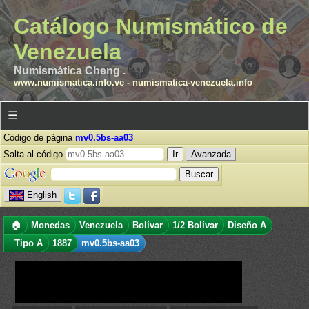
Catálogo Numismático de
Venezuela
Numismática Cheng .
www.numismatica.info.ve
-
numismatica-venezuela.info
☰
Código de página
mv0.5bs-aa03
Salta al código
Avanzada
English
🏠
Monedas
Venezuela
Bolívar
1/2 Bolívar
Diseño A
Tipo A
1887
mv0.5bs-aa03