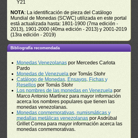
Y21
NOTA
: La identificación de pieza del Catálogo
Mundial de Monedas (SCWC) utilizada en este portal
está actualizada hasta: 1801-1900 (7ma edición -
2013), 1901-2000 (40ma edición - 2013) y 2001-2019
(13ra edición - 2019)
Bibliografía recomendada
Monedas Venezolanas
por Mercedes Carlota
Pardo
Monedas de Venezuela
por Tomás Stohr
Catálogo de Monedas, Ensayos, Fichas y
Resellos
por Tomás Stohr
Los nombres de las monedas en Venezuela
por
Marco Antonio Martínez para mayor información
acerca los nombres populares que tienen las
monedas venezolanas.
Monedas conmemorativas, numismáticas y
medallas metálicas venezolanas
por Asdrúbal
Grillet Correa para mayor información acerca las
monedas conmemorativas.