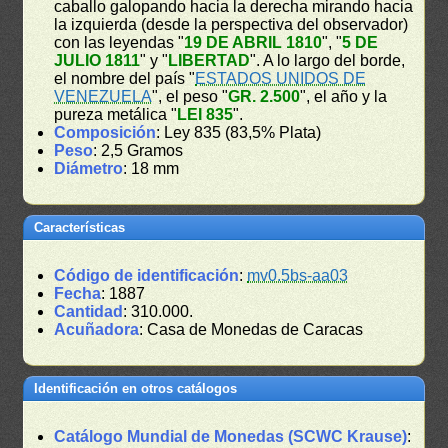
caballo galopando hacia la derecha mirando hacia
la izquierda (desde la perspectiva del observador)
con las leyendas "
19 DE ABRIL 1810
", "
5 DE
JULIO 1811
" y "
LIBERTAD
". A lo largo del borde,
el nombre del país "
ESTADOS UNIDOS DE
VENEZUELA
", el peso "
GR. 2.500
", el año y la
pureza metálica "
LEI 835
".
Composición
: Ley 835 (83,5% Plata)
Peso
: 2,5 Gramos
Diámetro
: 18 mm
Características
Código de identificación
:
mv0.5bs-aa03
Fecha
: 1887
Cantidad
: 310.000.
Acuñadora
: Casa de Monedas de Caracas
Identificación en otros catálogos
Catálogo Mundial de Monedas (SCWC Krause)
: