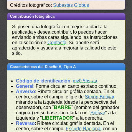
Créditos fotográfico:
Subastas Globus
Contribución fotográfica
Si posee una fotografía con mejor calidad a la
publicada y desea contribuir, lo puedes hacer
enviando ambas caras siguiendo las instrucciones
en la sección de
Contacto
. Su aporte será
agradecido y ayudará a mejorar la calidad de este
sitio.
Características del Diseño A, Tipo A
Código de identificación
:
mv0.5bs-aa
General
: Forma circular, canto estríado contínuo.
Anverso
: Ribete circular, gráfila dentada. En el
centro, sobre el campo, efigie de
Simón Bolívar
mirando a la izquierda (desde la perspectiva del
observador), con "
BARRE
" (nombre del grabador
original) en su base, circulada con "
Bolívar
" a la
izquierda y "
LIBERTADOR
" a la derecha.
Reverso
: Ribete circular, gráfila dentada. En el
centro, sobre el campo,
Escudo Nacional
con un