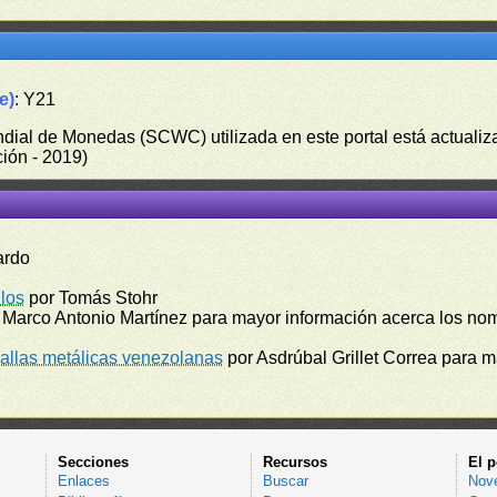
e)
: Y21
undial de Monedas (SCWC) utilizada en este portal está actuali
ión - 2019)
ardo
los
por Tomás Stohr
 Marco Antonio Martínez para mayor información acerca los no
llas metálicas venezolanas
por Asdrúbal Grillet Correa para 
Secciones
Recursos
El p
Enlaces
Buscar
Nov