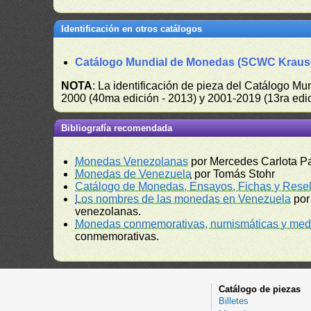
Identificación en otros catálogos
Catálogo Mundial de Monedas (SCWC Kraus
NOTA
: La identificación de pieza del Catálogo M
2000 (40ma edición - 2013) y 2001-2019 (13ra edic
Bibliografía recomendada
Monedas Venezolanas
por Mercedes Carlota P
Monedas de Venezuela
por Tomás Stohr
Catálogo de Monedas, Ensayos, Fichas y Resel
Los nombres de las monedas en Venezuela
por
venezolanas.
Monedas conmemorativas, numismáticas y meda
conmemorativas.
Catálogo de piezas
Billetes