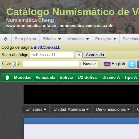
Catálogo Numismático de V
Numismática Cheng .
www.numismatica.info.ve
-
numismatica-venezuela.info
🏠
Esta página
Billetes
Monedas
Ensayos
Seccion
Código de página
mv0.5bs-aa11
Salta al código
Avanzada
English
🏠
Monedas
Venezuela
Bolívar
1/2 Bolívar
Diseño A
Tipo A
Emisores
Unidad Monetaria
Denominaciones