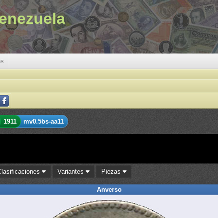
enezuela
es
1911
mv0.5bs-aa11
Clasificaciones
Variantes
Piezas
Anverso