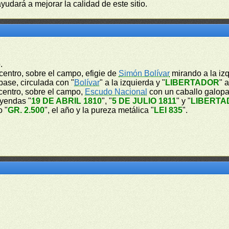
yudará a mejorar la calidad de este sitio.
.
l centro, sobre el campo, efigie de
Simón Bolívar
mirando a la izq
base, circulada con "
Bolívar
" a la izquierda y "
LIBERTADOR
" 
l centro, sobre el campo,
Escudo Nacional
con un caballo galopa
eyendas "
19 DE ABRIL 1810
", "
5 DE JULIO 1811
" y "
LIBERTA
o "
GR. 2.500
", el año y la pureza metálica "
LEI 835
".