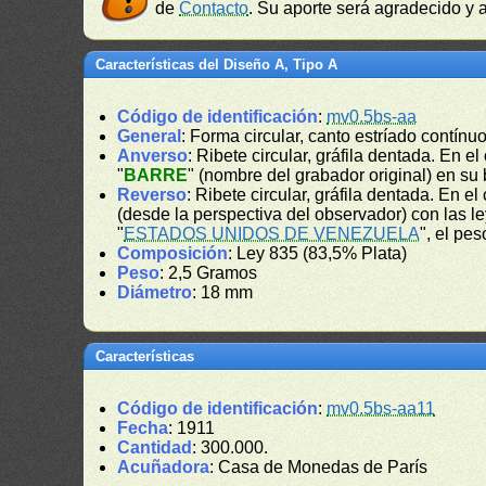
de
Contacto
. Su aporte será agradecido y a
Características del Diseño A, Tipo A
Código de identificación
:
mv0.5bs-aa
General
: Forma circular, canto estríado contínuo
Anverso
: Ribete circular, gráfila dentada. En e
"
BARRE
" (nombre del grabador original) en su 
Reverso
: Ribete circular, gráfila dentada. En e
(desde la perspectiva del observador) con las l
"
ESTADOS UNIDOS DE VENEZUELA
", el pes
Composición
: Ley 835 (83,5% Plata)
Peso
: 2,5 Gramos
Diámetro
: 18 mm
Características
Código de identificación
:
mv0.5bs-aa11
Fecha
: 1911
Cantidad
: 300.000.
Acuñadora
: Casa de Monedas de París