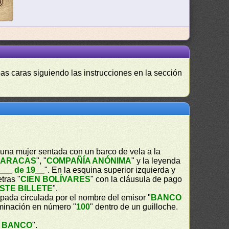
as caras siguiendo las instrucciones en la sección
e una mujer sentada con un barco de vela a la
CARACAS
", "
COMPAÑÍA ANÓNIMA
" y la leyenda
___ de 19__
". En la esquina superior izquierda y
tras "
CIEN BOLÍVARES
" con la cláusula de pago
STE BILLETE
".
spada circulada por el nombre del emisor "
BANCO
ominación en número "
100
" dentro de un guilloche.
L BANCO
".