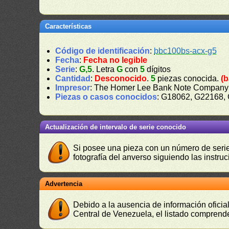
Características
Código de identificación
:
bbc100bs-acx-g5
Fecha
:
Fecha no legible
Serie
:
G,5
. Letra
G
con
5
dígitos
Cantidad
:
Desconocido
.
5
piezas conocida.
(b
Impresor
: The Homer Lee Bank Note Company
Piezas o casos conocidos
: G18062, G22168,
Actualización de intervalo de serie conocido
Si posee una pieza con un número de serie 
fotografía del anverso siguiendo las instru
Advertencia
Debido a la ausencia de información oficial
Central de Venezuela, el listado comprende