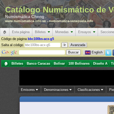
Catálogo Numismático de V
Numismática Cheng .
www.numismatica.info.ve
-
numismatica-venezuela.info
🏠
Esta página
Billetes
Monedas
Ensayos
Seccion
Código de página
bbc100bs-acx-g5
Salta al código
Avanzada
English
🏠
Billetes
Banco Caracas
Bolívar
100 Bolívares
Diseño A
T
Emisores
Denominaciones
Clasificaciones
Pi