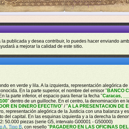
a la publicada y desea contribuir, lo puedes hacer enviando amb
yudará a mejorar la calidad de este sitio.
ondo en verde y lila. A la izquierda, representación alegórica d
onocida. En la parte superior, el nombre del emisor "
BANCO 
 En la parte inferior, el espacio para llenar la fecha "
Caracas, __
100
" dentro de un guilloche. En el centro, la denominación en le
OR EN DINERO EFECTIVO
" / "
A LA PRESENTACION DE E
tro, representación alegórica de la Justicia con una balanza y e
nto del capital. En las esquinas izquierda y a la derecha la den
2: 50.000 piezas (serie G5, intervalo G00001 - G50000)
o A
,
Tipo B
, con resello "
PAGADERO EN LAS OFICINAS DE