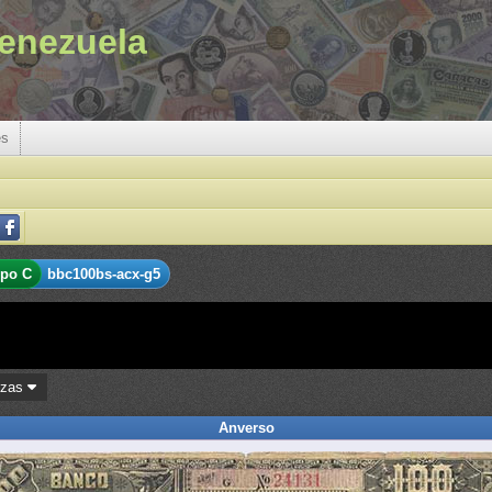
enezuela
es
ipo C
bbc100bs-acx-g5
ezas
Anverso