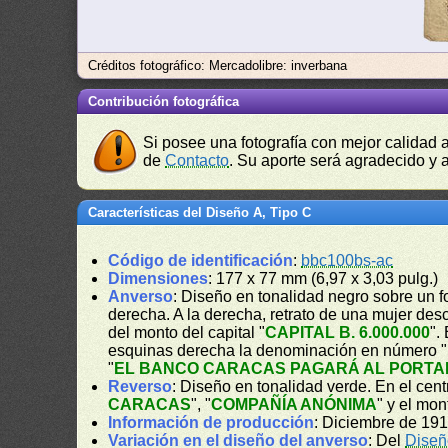
Créditos fotográfico: Mercadolibre: inverbana
Contribución fotográfica
Si posee una fotografía con mejor calidad 
de
Contacto
. Su aporte será agradecido y a
Características del Diseño A, Tipo C
Código de identificación
:
bbc100bs-ac
Dimensiones
: 177 x 77 mm (6,97 x 3,03 pulg.)
Anverso
: Diseño en tonalidad negro sobre un f
derecha. A la derecha, retrato de una mujer desc
del monto del capital "
CAPITAL B. 6.000.000
".
esquinas derecha la denominación en número "
"
EL BANCO CARACAS PAGARÁ AL PORTAD
Reverso
: Diseño en tonalidad verde. En el cen
CARACAS
", "
COMPAÑÍA ANÓNIMA
" y el mo
Información de producción
: Diciembre de 191
Variación en el diseño del anverso
: Del
Diseñ