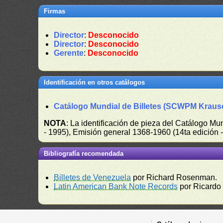
Firmas
Director
:
Desconocido
Director
:
Desconocido
Gerente
:
Desconocido
Identificación en otros catálogos
Catálogo Mundial de Billetes (SCWPM Kraus
NOTA
: La identificación de pieza del Catálogo M
- 1995), Emisión general 1368-1960 (14ta edición
Bibliografía recomendada
Billetes de Venezuela
por Richard Rosenman.
Latin American Bank Note Records
por Ricardo