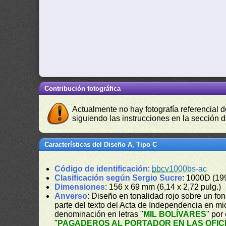
Contribución fotográfica
Actualmente no hay fotografía referencial 
siguiendo las instrucciones en la sección 
Características del Diseño A, Tipo C
Código de identificación
:
bbcv1000bs-ac
Clasificación según Sergio Sucre
: 1000D (19
Dimensiones
: 156 x 69 mm (6,14 x 2,72 pulg.)
Anverso
: Diseño en tonalidad rojo sobre un fond
parte del texto del Acta de Independencia en m
denominación en letras "
MIL BOLÍVARES
" por
"
PAGADEROS AL PORTADOR EN LAS OFIC