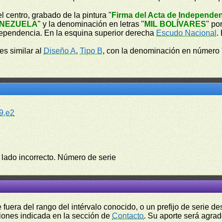
l centro, grabado de la pintura "
Firma del Acta de Independe
ENEZUELA
" y la denominación en letras "
MIL BOLÍVARES
" po
ndependencia. En la esquina superior derecha
Escudo Nacional
.
 es similar al
Diseño A
,
Tipo B
, con la denominación en número 
9,e2
el lado incorrecto. Número de serie
fuera del rango del intérvalo conocido, o un prefijo de serie 
ciones indicada en la sección de
Contacto
. Su aporte será agrad