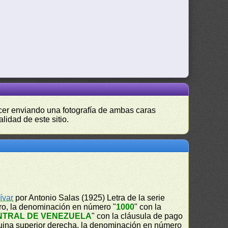
hacer enviando una fotografía de ambas caras
lidad de este sitio.
ívar
por Antonio Salas (1925) Letra de la serie
tro, la denominación en número "
1000
" con la
NTRAL DE VENEZUELA
" con la cláusula de pago
uina superior derecha, la denominación en número