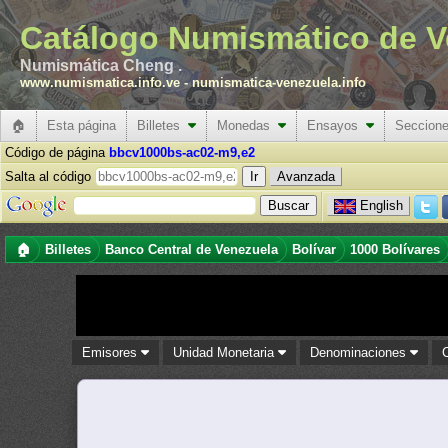
Catálogo Numismático de V
Numismática Cheng .
www.numismatica.info.ve
-
numismatica-venezuela.info
🏠
Esta página
Billetes
Monedas
Ensayos
Seccion
Código de página
bbcv1000bs-ac02-m9,e2
Salta al código
Avanzada
English
🏠
Billetes
Banco Central de Venezuela
Bolívar
1000 Bolívares
Emisores
Unidad Monetaria
Denominaciones