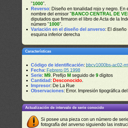
"
1000
".
Reverso
: Diseño en tonalidad rojo y negro. En e
nombre del emisor "
BANCO CENTRAL DE V
diputados que firmaron el libro de Acta de la I
número "
1000
".
Variación en el diseño del anverso
: El diseño
esquina inferior derecha
Características
Código de identificación
:
bbcv1000bs-ac02-m
Fecha
:
Febrero 05 1998
Serie
:
M9
. Prefijo
M
seguido de
9
dígitos
Cantidad
:
Desconocido
.
Impresor
: De La Rue
Observaciones
: Error. Impresión tipográfica d
Actualización de intervalo de serie conocido
Si posee una pieza con un número de serie 
fotografía del anverso siguiendo las instru