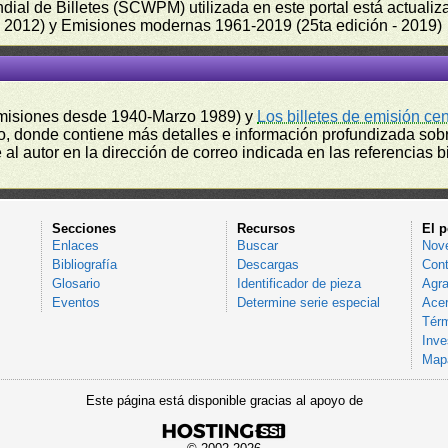
undial de Billetes (SCWPM) utilizada en este portal está actual
 - 2012) y Emisiones modernas 1961-2019 (25ta edición - 2019)
misiones desde 1940-Marzo 1989) y
Los billetes de emisión ce
, donde contiene más detalles e información profundizada sobr
l autor en la dirección de correo indicada en las referencias bi
Secciones
Recursos
El p
Enlaces
Buscar
Nov
Bibliografía
Descargas
Cont
Glosario
Identificador de pieza
Agra
Eventos
Determine serie especial
Acer
Térm
Inve
Mapa
Este página está disponible gracias al apoyo de