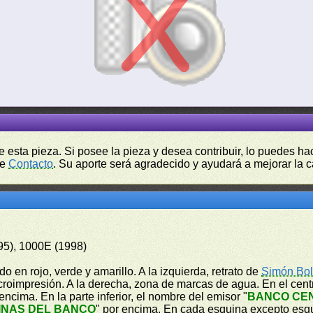
de esta pieza. Si posee la pieza y desea contribuir, lo puedes 
de
Contacto
. Su aporte será agradecido y ayudará a mejorar la ca
95), 1000E (1998)
o en rojo, verde y amarillo. A la izquierda, retrato de
Simón Bol
icroimpresión. A la derecha, zona de marcas de agua. En el cen
 encima. En la parte inferior, el nombre del emisor "
BANCO CE
INAS DEL BANCO
" por encima. En cada esquina excepto esq