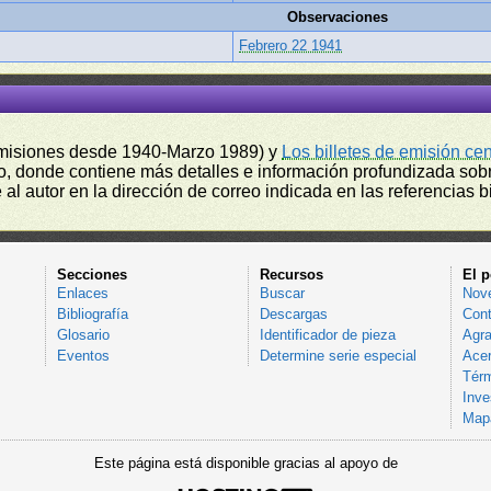
Observaciones
Febrero 22 1941
misiones desde 1940-Marzo 1989) y
Los billetes de emisión ce
, donde contiene más detalles e información profundizada sobr
l autor en la dirección de correo indicada en las referencias bi
Secciones
Recursos
El p
Enlaces
Buscar
Nov
Bibliografía
Descargas
Cont
Glosario
Identificador de pieza
Agra
Eventos
Determine serie especial
Acer
Térm
Inve
Mapa
Este página está disponible gracias al apoyo de