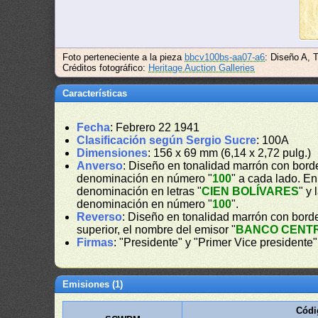
Foto perteneciente a la pieza
bbcv100bs-aa07-a6
: Diseño A, 
Créditos fotográfico:
Heritage Auction Galleries
Características
Fecha
: Febrero 22 1941
Clasificación según Sergio Sucre
: 100A
Dimensiones
: 156 x 69 mm (6,14 x 2,72 pulg.)
Anverso
: Diseño en tonalidad marrón con borde
denominación en número "
100
" a cada lado. En
denominación en letras "
CIEN BOLÍVARES
" y
denominación en número "
100
".
Reverso
: Diseño en tonalidad marrón con bord
superior, el nombre del emisor "
BANCO CENT
Firmas
: "Presidente" y "Primer Vice presidente"
Emisiones (1)
Códi