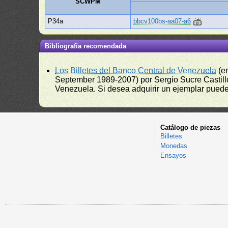
SCWPM
P34a
bbcv100bs-aa07-a6
Bibliografía recomendada
Los Billetes del Banco Central de Venezuela
(e
September 1989-2007) por Sergio Sucre Castillo
Venezuela. Si desea adquirir un ejemplar puede a
Catálogo de piezas
Billetes
Monedas
Ensayos