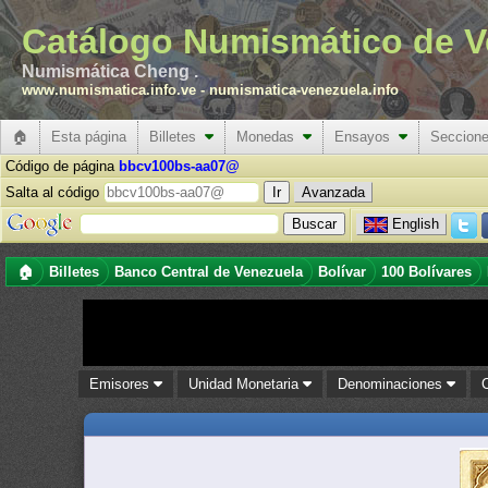
Catálogo Numismático de V
Numismática Cheng .
www.numismatica.info.ve
-
numismatica-venezuela.info
🏠
Esta página
Billetes
Monedas
Ensayos
Seccion
Código de página
bbcv100bs-aa07@
Salta al código
Avanzada
English
🏠
Billetes
Banco Central de Venezuela
Bolívar
100 Bolívares
Emisores
Unidad Monetaria
Denominaciones