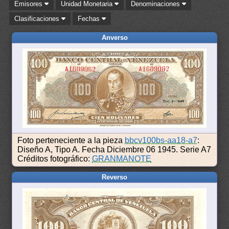
Emisores
Unidad Monetaria
Denominaciones
Clasificaciones
Fechas
Anverso
Foto perteneciente a la pieza
bbcv100bs-aa18-a7
:
Diseño A, Tipo A. Fecha Diciembre 06 1945. Serie A7
Créditos fotográfico:
GRANMANOTE
Reverso