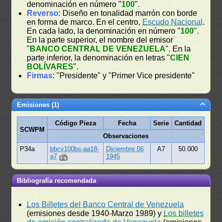
denominación en número "
100
".
Reverso
: Diseño en tonalidad marrón con borde
en forma de marco. En el centro,
Escudo Nacional
.
En cada lado, la denominación en número "
100
".
En la parte superior, el nombre del emisor
"
BANCO CENTRAL DE VENEZUELA
". En la
parte inferior, la denominación en letras "
CIEN
BOLÍVARES
".
Firmas
: "Presidente" y "Primer Vice presidente"
Emisiones (1)
Código Pieza
Fecha
Serie
Cantidad
SCWPM
Observaciones
P34a
bbcv100bs-aa18-
Diciembre 06
A7
50.000
a7
1945
Bibliografía recomendada
Los Billetes del Banco Central de Venezuela
(emisiones desde 1940-Marzo 1989) y
Los billetes